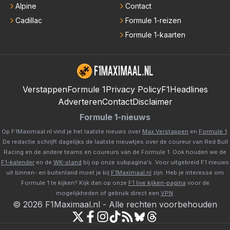
Alpine
Contact
Cadillac
Formule 1-reizen
Formule 1-kaarten
Verstappen
Formule 1
Privacy Policy
F1Headlines
Adverteren
Contact
Disclaimer
Formule 1-nieuws
Op F1Maximaal.nl vind je het laatste nieuws over
Max Verstappen
en
Formule 1
.
De redactie schrijft dagelijks de laatste nieuwtjes over de coureur van Red Bull
Racing en de andere teams en coureurs van de Formule 1. Ook houden we de
F1-kalender
en de
WK-stand
bij op onze subpagina's. Voor uitgebreid F1 nieuws
uit binnen- en buitenland moet je bij
F1Maximaal.nl
zijn. Heb je interesse om
Formule 1 te kijken? Kijk dan op onze
F1 live kijken-pagina
voor de
mogelijkheden of gebruik direct een
VPN
.
©
2026
F1Maximaal.nl
-
Alle rechten voorbehouden