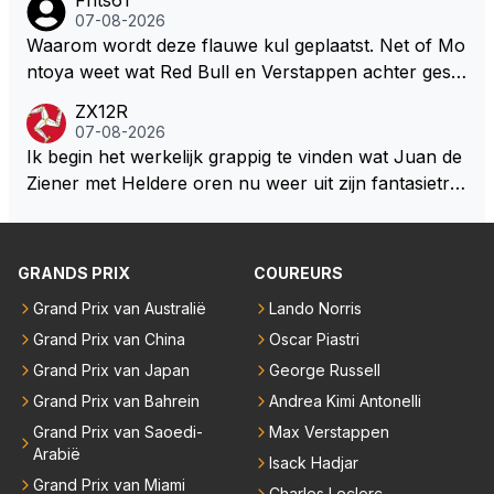
ze wolff gesneden heeft?
okies made of your own dough" 🤣
07-08-2026
Waarom wordt deze flauwe kul geplaatst. Net of Mo
ntoya weet wat Red Bull en Verstappen achter geslo
ten deuren bespreken.
ZX12R
07-08-2026
Ik begin het werkelijk grappig te vinden wat Juan de
Ziener met Heldere oren nu weer uit zijn fantasietro
mmel tovert. Of de man is volslagen gek en spook in
zijn eigen lege geest, of, hij behoort tot de intimi van
Team Verstappen...., Praten doet ie in iedergeval ma
GRANDS PRIX
COUREURS
ar beter niet.
Grand Prix van Australië
Lando Norris
Grand Prix van China
Oscar Piastri
Grand Prix van Japan
George Russell
Grand Prix van Bahrein
Andrea Kimi Antonelli
Grand Prix van Saoedi-
Max Verstappen
Arabië
Isack Hadjar
Grand Prix van Miami
Charles Leclerc