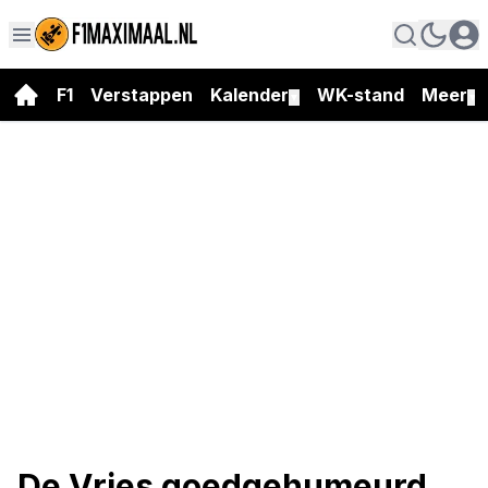
F1
Verstappen
Kalender
WK-stand
Meer
▼
▼
De Vries goedgehumeurd