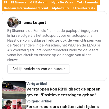
F1
F1 Nieuws
GP Bahrein
Nyck De Vries
Yuki Tsunoda
Bahrain International Circuit
AlphaTauri
F1-Wintertests
Shanna Lutgert
Bij Shanna is de Formule 1 er met de paplepel ingegoten.
In huize Lutgert is het autosport voor en autosport na.
Naast de koningsklasse hield ze ook de verrichtingen van
de Nederlanders in de Porsches, het WEC en de ELMS bij.
Als voormalig adjunct-hoofdredacteur hield ze de lezers
vanaf het circuit en ernaast op de hoogte van al het
nieuws.
Bekijk berichten van de auteur
Vorig artikel
Verstappen kon RB19 direct de sporen
geven: 'Positieve testdagen gehad'
Volgend artikel
Ferrari-coureurs richtten zich tijdens