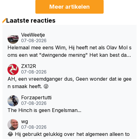
Meer artikelen
Laatste reacties
VeeWeetje
07-08-2026
Helemaal mee eens Wim, Hij heeft net als Olav Mol s
oms een wat "dwingende mening" Het kan best dat
de fan in kwestie probeerde een vergelijkbaar gevoe
ZX12R
l bij Windsor op te roepen. Maar in een tijd zonder r
07-08-2026
aces zijn dit leuke berichtjes
AH, een vreemdganger dus, Geen wonder dat ie gee
n smaak heeft. 😜
Forzapertutti
07-08-2026
The Hinch is geen Engelsman...
wg
07-08-2026
😂 Hij gebruikt gelukkig over het algemeen alleen to