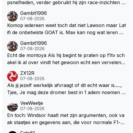
psnelheden, verder gebruikt hij zijn race-inzichten q
ua rotatie, baangebruik, etc. Alleen snelheid in of uit
Gambit1996
een bocht zegt helemaal niets, dus wat dat betreft h
07-08-2026
eeft hij sowieso gelijk 😂.
Komop iedereen weet toch dat niet Lawson maar Lat
ifi de onbetwiste GOAT is. Max kan nog wat leren va
n hem En iedereen maar zeggen Schumacher of Ha
Gambit1996
milton, hahahaha. Latifi pakt ze allemaal met de oge
07-08-2026
n dicht met als onbetwiste nummer 2 of GOATINES
Echt die montoya Als hij begint te praten op f1tv sch
S Lawson natuurlijk 😂😂😂😂😂
akel ik al over vindt het gewoon echt een vervelend
mannetje met zijn geblaas alsof hij het allemaal wel
ZX12R
weet 🤮🤮
07-08-2026
Als jij jezelf werkelijk afvraagt of dit echt waar is.....,
Tjee, Je mag deze dromer best in 1 adem noemen m
et bv een Hans Christian Andersen. Enorme drang n
VeeWeetje
aar voordragen uit eigen geest. Kan mij voorstellen d
07-08-2026
at je het leuk vindt sprookjes te luisteren maar heb jij
En toch: Windsor haalt met zijn argumenten, ook va
jezelf dan ook wel eens afgevraagd of de dappere b
ak staatjes en gegevens aan, die voor normale F1-fa
oswachter werkelijk Roodkapje uit de buik van de bo
ns niet te verkrijgen of te snappen zijn. Iets met "co
Frits61