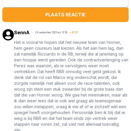
PLAATS REACTIE
SennA
24 september 2025 om 12:56
+
8721
Het is vooral te hopen dat het nieuwe team van Horner,
hem geen coureurs laat kiezen. Als het aan hem lag, dan
zat namelijk Ricciardo in de RB, terwijl die al jarenlang op
een hoopje werd gereden. Ook de contractverlenging van
Perez was waanzin, als ie vervolgens weer moet
vertrekken. Dat heeft RBR onnodig veel geld gekost. Ik
denk dat de rol van Marco erg onderschat wordt, die
zorgde namelijk niet alleen voor de race-talenten, ook
woog zijn stem een stuk zwaarder bij de grote baas dan
dat die van Horner woog. We gaa het meemaken, maar als
ik dan weer lees dat ie ook wel graag als teameigenaar
zou willen instappen, vraag ik me af of ie zichzelf wel een
spiegel heeft voorgehouden. Persoonlijk ben ik blij dat ie
weg is bij RBR en dat het team sinds zijn vertrek weer
stappen naar voren zet, zal vast niet allemaal toevallig
zijn...