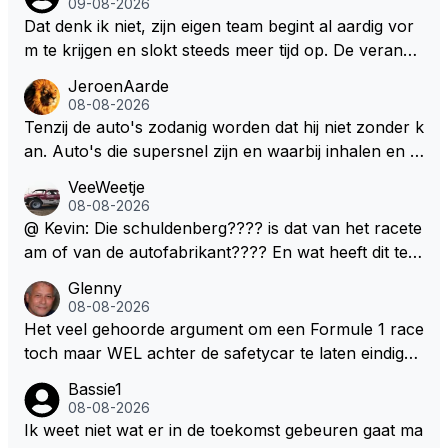
09-08-2026
Dat denk ik niet, zijn eigen team begint al aardig vor
m te krijgen en slokt steeds meer tijd op. De verande
ringen die de komende twee jaar door gevoerd word
JeroenAarde
en zullen ben ik bang niet het gewenste effect hebb
08-08-2026
en. Mocht het wel zo zijn dan zal het 3 jaar zijn, hoo
Tenzij de auto's zodanig worden dat hij niet zonder k
guit 5 jaar maar echt niet langer. Vergeet niet, hij hee
an. Auto's die supersnel zijn en waarbij inhalen en v
ft nu een aantal races in GT3 gereden en dat heeft h
erdedigen uitdagingen zijn! Max houdt van snelheid,
VeeWeetje
em meer plezier gebracht dan de F1 op dit moment.
ronkende motoren en op de grenzen rijden van de
08-08-2026
mogelijkheden. Het ouderwetse racen waarbij de ma
@ Kevin: Die schuldenberg???? is dat van het racete
nnen en jongens verdeeld worden. Als deze auto's g
am of van de autofabrikant???? En wat heeft dit te
ebouwd worden zie ik Max het nog wel langer volho
maken met de prestaties van Newey???? En is Herb
Glenny
uden dan dat hij op dit moment beweerd. Dan kan hij
ert nu de spindoctor van newey geworden?? Eerlijk
08-08-2026
zijn talenten en uitzonderlijke klasse laten zien en he
gezegd snap ik de de kop én het artikel niet echt.
Het veel gehoorde argument om een Formule 1 race
eft daar enorm veel lol aan.
toch maar WEL achter de safetycar te laten eindigen
en aldus niet te kiezen voor een stukje verlenging, is
Bassie1
dat men vreest voor een brandstof tekort. Kennelijk
08-08-2026
rijden de teams met tot op de liter afgemeten peut...
Ik weet niet wat er in de toekomst gebeuren gaat ma