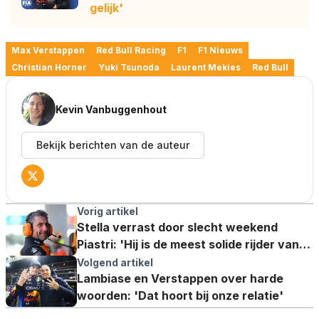
gelijk'
Max Verstappen
Red Bull Racing
F1
F1 Nieuws
Christian Horner
Yuki Tsunoda
Laurent Mekies
Red Bull
Kevin Vanbuggenhout
Bekijk berichten van de auteur
Vorig artikel
Stella verrast door slecht weekend
Piastri: 'Hij is de meest solide rijder van
het veld'
Volgend artikel
Lambiase en Verstappen over harde
woorden: 'Dat hoort bij onze relatie'