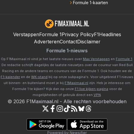
Formule 1-kaarten
Verstappen
Formule 1
Privacy Policy
F1Headlines
Adverteren
Contact
Disclaimer
Formule 1-nieuws
Op F1Maximaal.nl vind je het laatste nieuws over
Max Verstappen
en
Formule 1
.
De redactie schrijft dagelijks de laatste nieuwtjes over de coureur van Red Bull
Racing en de andere teams en coureurs van de Formule 1. Ook houden we de
F1-kalender
en de
WK-stand
bij op onze subpagina's. Voor uitgebreid F1 nieuws
uit binnen- en buitenland moet je bij
F1Maximaal.nl
zijn. Heb je interesse om
Formule 1 te kijken? Kijk dan op onze
F1 live kijken-pagina
voor de
mogelijkheden of gebruik direct een
VPN
.
©
2026
F1Maximaal.nl
-
Alle rechten voorbehouden
Powered by Newsifier