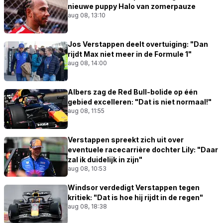
nieuwe puppy Halo van zomerpauze
aug 08, 13:10
Jos Verstappen deelt overtuiging: "Dan
rijdt Max niet meer in de Formule 1"
aug 08, 14:00
Albers zag de Red Bull-bolide op één
gebied excelleren: "Dat is niet normaal!"
aug 08, 11:55
Verstappen spreekt zich uit over
eventuele racecarrière dochter Lily: "Daar
zal ik duidelijk in zijn"
aug 08, 10:53
Windsor verdedigt Verstappen tegen
kritiek: "Dat is hoe hij rijdt in de regen"
aug 08, 18:38