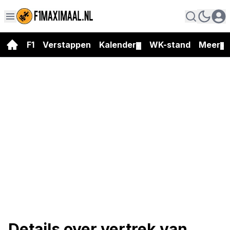
F1
Verstappen
Kalender
WK-stand
Meer
▼
▼
Details over vertrek van