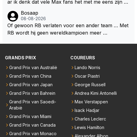
ar ik denk dat vele Max fans het met me eens zijn da
t als Max in de toekomst de F1 verlaat het super zou
Bosaap
zijn als Alonso samen met Max ergens in een vieren
08-08-2026
twings uur race samen in een team zouden zitten. D
Of gewoon RB verlaten voor een ander team … Met
eze 2 coureurs zouden een fantastisch affiche zijn v
RB wordt hij geen wereldkampioen meer …
oor elke langeafstands race.
GRANDS PRIX
COUREURS
Grand Prix van Australië
Lando Norris
Grand Prix van China
Oscar Piastri
Grand Prix van Japan
George Russell
Grand Prix van Bahrein
Andrea Kimi Antonelli
Grand Prix van Saoedi-
Max Verstappen
Arabië
Isack Hadjar
Grand Prix van Miami
Charles Leclerc
Grand Prix van Canada
Lewis Hamilton
Grand Prix van Monaco
Alexander Albon