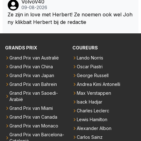
VolvoV40
ioen is hij al, dat zal zijn leven niet veranderen. Hij wi
09-08-2026
l in de eerste plaats races winnen met de eigen moto
Ze zijn in love met Herbert! Ze noemen ook wel Joh
r van RB. Dat zijn zijn eigen uitspraken in een van de
ny klikbait Herbert bij de redactie
talking bull podcast. Daarvoor moet het team weer d
e goede richting in gestuurd worden. Als hij perse uit
was op zoveel mogelijk titels dan was hij al veel eerd
GRANDS PRIX
COUREURS
er bij RB vertrokken.
Grand Prix van Australië
Lando Norris
Grand Prix van China
Oscar Piastri
Grand Prix van Japan
George Russell
Grand Prix van Bahrein
Andrea Kimi Antonelli
Grand Prix van Saoedi-
Max Verstappen
Arabië
Isack Hadjar
Grand Prix van Miami
Charles Leclerc
Grand Prix van Canada
Lewis Hamilton
Grand Prix van Monaco
Alexander Albon
Grand Prix van Barcelona-
Carlos Sainz
Catalonië