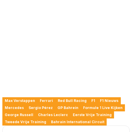
Max Verstappen
Ferrari
Red Bull Racing
F1
F1 Nieuws
Mercedes
Sergio Pérez
GP Bahrein
Formule 1 Live Kijken
George Russell
Charles Leclerc
Eerste Vrije Training
Tweede Vrije Training
Bahrain International Circuit