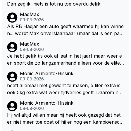
Dan zeg ik, niets is tot nu toe overduidelijk.
MadMax
09-08-2026
Als RB Hadjar een auto geeft waarmee hij kan winne
n... wordt Max onverslaanbaar (maar dat is een par
adox)
MadMax
09-08-2026
Je hebt gelijk (is ook al laat in het jaar) maar weer e
en sport die zo langzamerhand alleen voor de elite t
e breikbaar is.
Monic Armiento-Hissink
09-08-2026
heeft allemaal met gewicht te maken, 5 liter extra is
ook 5kg extra wat weer tijdverlies geeft. Daarom ne
men veel coureurs ook niet altijd drinken mee in de
Monic Armiento-Hissink
auto, het is extra gewicht plus na 15 minuten is het h
09-08-2026
ete thee geworden.
Hij wil altijd willen maar hij heeft ook gezegd dat het
er niet meer toe doet of hij er nog een kampioensch
ap aan toevoegt. Of hij nu 4, 5 of 8 titels heeft, kamp