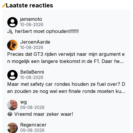
Laatste reacties
jamamoto
10-08-2026
Jij, herbert moet ophouden!!!!!!!!
JeroenAarde
10-08-2026
Precies dat GT3 rijden verwijst naar mijn argument e
n mogelijk een langere toekomst in de F1. Daar heeft
men ook gekeken dat GT3 op de Nordschleife een v
BellaBenni
erademing was. Dit zou in de F1 bij elke race moeten
10-08-2026
zijn. Stel de auto's worden zoals ik omschreef en M
Maar met safety car rondes houden ze fuel over? D
ax kan helemaal los gaan met zijn talenten, dan zie i
an zouden ze nog wel een finale ronde moeten kun
k hem nog langer in de F1. Zoniet dan aufwiederseh
nen rijden, toch?
wg
en na het volgende kontrakt.
09-08-2026
😂 Vreemd maar zeker waar!
Regenracer
09-08-2026