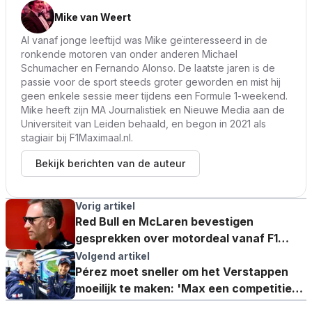
Mike van Weert
Al vanaf jonge leeftijd was Mike geïnteresseerd in de
ronkende motoren van onder anderen Michael
Schumacher en Fernando Alonso. De laatste jaren is de
passie voor de sport steeds groter geworden en mist hij
geen enkele sessie meer tijdens een Formule 1-weekend.
Mike heeft zijn MA Journalistiek en Nieuwe Media aan de
Universiteit van Leiden behaald, en begon in 2021 als
stagiair bij F1Maximaal.nl.
Bekijk berichten van de auteur
Vorig artikel
Red Bull en McLaren bevestigen
gesprekken over motordeal vanaf F1
2026
Volgend artikel
Pérez moet sneller om het Verstappen
moeilijk te maken: 'Max een competitief
beest'