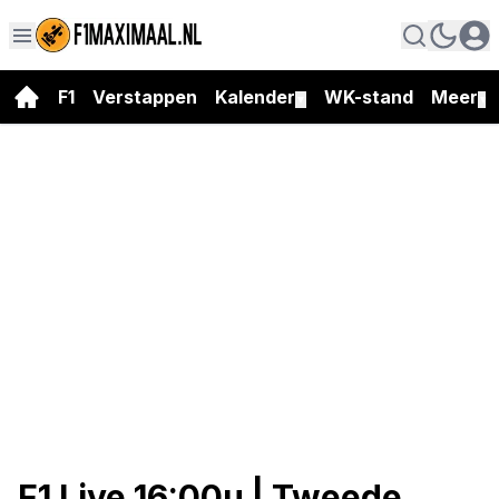
F1
Verstappen
Kalender
WK-stand
Meer
▼
▼
F1 Live 16:00u | Tweede