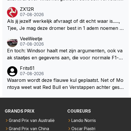
mannetje met zijn geblaas alsof hij het allemaal wel
ZX12R
weet 🤮🤮
07-08-2026
Als jij jezelf werkelijk afvraagt of dit echt waar is.....,
Tjee, Je mag deze dromer best in 1 adem noemen m
et bv een Hans Christian Andersen. Enorme drang n
VeeWeetje
aar voordragen uit eigen geest. Kan mij voorstellen d
07-08-2026
at je het leuk vindt sprookjes te luisteren maar heb jij
En toch: Windsor haalt met zijn argumenten, ook va
jezelf dan ook wel eens afgevraagd of de dappere b
ak staatjes en gegevens aan, die voor normale F1-fa
oswachter werkelijk Roodkapje uit de buik van de bo
ns niet te verkrijgen of te snappen zijn. Iets met "co
Frits61
ze wolff gesneden heeft?
okies made of your own dough" 🤣
07-08-2026
Waarom wordt deze flauwe kul geplaatst. Net of Mo
ntoya weet wat Red Bull en Verstappen achter geslo
ten deuren bespreken.
GRANDS PRIX
COUREURS
Grand Prix van Australië
Lando Norris
Grand Prix van China
Oscar Piastri