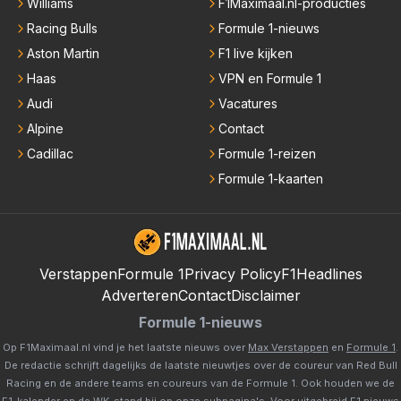
Williams
F1Maximaal.nl-producties
Racing Bulls
Formule 1-nieuws
Aston Martin
F1 live kijken
Haas
VPN en Formule 1
Audi
Vacatures
Alpine
Contact
Cadillac
Formule 1-reizen
Formule 1-kaarten
Verstappen
Formule 1
Privacy Policy
F1Headlines
Adverteren
Contact
Disclaimer
Formule 1-nieuws
Op F1Maximaal.nl vind je het laatste nieuws over
Max Verstappen
en
Formule 1
.
De redactie schrijft dagelijks de laatste nieuwtjes over de coureur van Red Bull
Racing en de andere teams en coureurs van de Formule 1. Ook houden we de
F1-kalender
en de
WK-stand
bij op onze subpagina's. Voor uitgebreid F1 nieuws