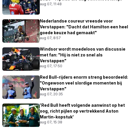
aug 07, 11:48
Nederlandse coureur vreesde voor
Verstappen: "Dacht dat Hamilton een heel
goede keuze had gemaakt"
aug 07, 8:57
Windsor wordt moedeloos van discussie
met fan: "Hij is niet zo snel als
Verstappen"
aug 07, 17:50
Red Bull-rijders enorm streng beoordeeld:
"Ongewoon veel slordige momenten bij
Verstappen"
aug 07, 20:35
'Red Bull heeft volgende aanwinst op het
oog, richt pijlen op vertrekkend Aston
Martin-kopstuk'
aug 07, 15:38