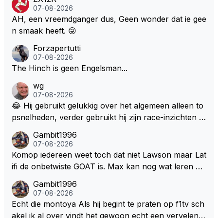
l bij Windsor op te roepen. Maar in een tijd zonder r
07-08-2026
aces zijn dit leuke berichtjes
AH, een vreemdganger dus, Geen wonder dat ie gee
n smaak heeft. 😜
Forzapertutti
07-08-2026
The Hinch is geen Engelsman...
wg
07-08-2026
😂 Hij gebruikt gelukkig over het algemeen alleen to
psnelheden, verder gebruikt hij zijn race-inzichten q
ua rotatie, baangebruik, etc. Alleen snelheid in of uit
Gambit1996
een bocht zegt helemaal niets, dus wat dat betreft h
07-08-2026
eeft hij sowieso gelijk 😂.
Komop iedereen weet toch dat niet Lawson maar Lat
ifi de onbetwiste GOAT is. Max kan nog wat leren va
n hem En iedereen maar zeggen Schumacher of Ha
Gambit1996
milton, hahahaha. Latifi pakt ze allemaal met de oge
07-08-2026
n dicht met als onbetwiste nummer 2 of GOATINES
Echt die montoya Als hij begint te praten op f1tv sch
S Lawson natuurlijk 😂😂😂😂😂
akel ik al over vindt het gewoon echt een vervelend