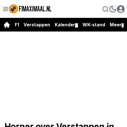
F1
Verstappen
Kalender
WK-stand
Meer
▼
▼
Horner over Verstappen in