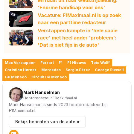
en haalt uit naar wedstrijdleiding:
'Enorme handicap voor ons'
Vacature: F1Maximaal.nl is op zoek
naar een parttime redacteur
Verstappen kampte in 'hele saaie
race' met heel ander 'probleem':
'Dat is niet fijn in de auto'
Max Verstappen
Ferrari
F1
F1 Nieuws
Toto Wolff
Christian Horner
Mercedes
Sergio Pérez
George Russell
GP Monaco
Circuit De Monaco
Mark Hanselman
Hoofdredacteur F1Maximaal.nl
Mark Hanselman is sinds 2023 hoofdredacteur bij
F1Maximaal.nl.
Bekijk berichten van de auteur