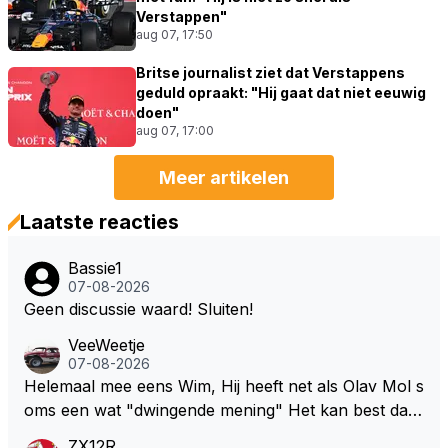
Verstappen"
aug 07, 17:50
Britse journalist ziet dat Verstappens
geduld opraakt: "Hij gaat dat niet eeuwig
doen"
aug 07, 17:00
Meer artikelen
Laatste reacties
Bassie1
07-08-2026
Geen discussie waard! Sluiten!
VeeWeetje
07-08-2026
Helemaal mee eens Wim, Hij heeft net als Olav Mol s
oms een wat "dwingende mening" Het kan best dat
de fan in kwestie probeerde een vergelijkbaar gevoe
ZX12R