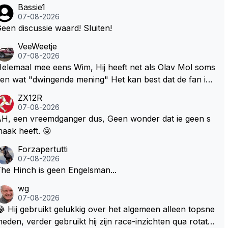
Bassie1
07-08-2026
een discussie waard! Sluiten!
VeeWeetje
07-08-2026
lemaal mee eens Wim, Hij heeft net als Olav Mol soms
en wat "dwingende mening" Het kan best dat de fan in
westie probeerde een vergelijkbaar gevoel bij Windsor
ZX12R
p te roepen. Maar in een tijd zonder races zijn dit leuke
07-08-2026
erichtjes
H, een vreemdganger dus, Geen wonder dat ie geen s
aak heeft. 😜
Forzapertutti
07-08-2026
he Hinch is geen Engelsman...
wg
07-08-2026
 Hij gebruikt gelukkig over het algemeen alleen topsne
heden, verder gebruikt hij zijn race-inzichten qua rotati