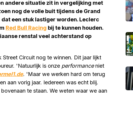
 andere situatie zit in vergelijking met
zoen nog de volle buit tijdens de Grand
dat een stuk lastiger worden. Leclerc
 om
Red Bull Racing
bij te kunnen houden.
iaanse renstal veel achterstand op
Street Circuit nog te winnen. Dit jaar lijkt
oureur. 'Natuurlijk is onze
performance
niet
ormel1.de
. 'Maar we werken hard om terug
 aan vorig jaar. Iedereen was echt blij.
r bovenaan te staan. We weten waar we aan