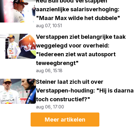
Red Bull bood Verstappen
aanzienlijke salarisverhoging:
"Maar Max wilde het dubbele"
aug 07, 10:51
Verstappen ziet belangrijke taak
weggelegd voor overheid:
"Iedereen ziet wat autosport
teweegbrengt"
aug 06, 15:18
Steiner laat zich uit over
Verstappen-houding: "Hij is daarna
toch constructief?"
aug 06, 17:00
Meer artikelen