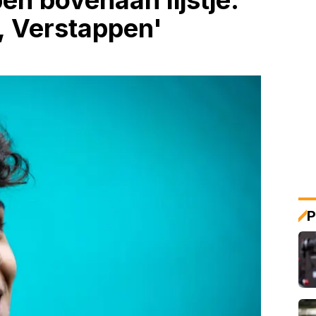
en bovenaan lijstje:
, Verstappen'
P