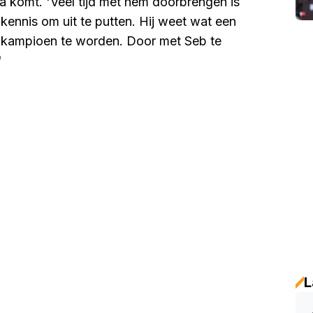
a komt. 'Veel tijd met hem doorbrengen is
kennis om uit te putten. Hij weet wat een
dkampioen te worden. Door met Seb te
'
L