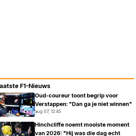
aatste F1-Nieuws
Oud-coureur toont begrip voor
Verstappen: "Dan ga je niet winnen"
aug 07, 12:45
Hinchcliffe noemt mooiste moment
van 2026: "Hij was die dag echt