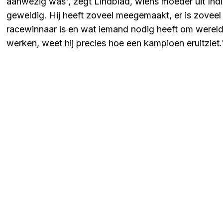
aanwezig was', zegt Lindblad, wiens moeder uit Indi
geweldig. Hij heeft zoveel meegemaakt, er is zoveel 
racewinnaar is en wat iemand nodig heeft om werel
werken, weet hij precies hoe een kampioen eruitziet.