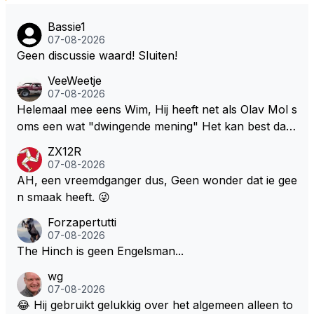
Bassie1
07-08-2026
Geen discussie waard! Sluiten!
VeeWeetje
07-08-2026
Helemaal mee eens Wim, Hij heeft net als Olav Mol s
oms een wat "dwingende mening" Het kan best dat
de fan in kwestie probeerde een vergelijkbaar gevoe
ZX12R
l bij Windsor op te roepen. Maar in een tijd zonder r
07-08-2026
aces zijn dit leuke berichtjes
AH, een vreemdganger dus, Geen wonder dat ie gee
n smaak heeft. 😜
Forzapertutti
07-08-2026
The Hinch is geen Engelsman...
wg
07-08-2026
😂 Hij gebruikt gelukkig over het algemeen alleen to