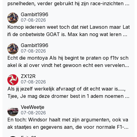
psnelheden, verder gebruikt hij zijn race-inzichten q
ua rotatie, baangebruik, etc. Alleen snelheid in of uit
Gambit1996
een bocht zegt helemaal niets, dus wat dat betreft h
07-08-2026
eeft hij sowieso gelijk 😂.
Komop iedereen weet toch dat niet Lawson maar Lat
ifi de onbetwiste GOAT is. Max kan nog wat leren va
n hem En iedereen maar zeggen Schumacher of Ha
Gambit1996
milton, hahahaha. Latifi pakt ze allemaal met de oge
07-08-2026
n dicht met als onbetwiste nummer 2 of GOATINES
Echt die montoya Als hij begint te praten op f1tv sch
S Lawson natuurlijk 😂😂😂😂😂
akel ik al over vindt het gewoon echt een vervelend
mannetje met zijn geblaas alsof hij het allemaal wel
ZX12R
weet 🤮🤮
07-08-2026
Als jij jezelf werkelijk afvraagt of dit echt waar is.....,
Tjee, Je mag deze dromer best in 1 adem noemen m
et bv een Hans Christian Andersen. Enorme drang n
VeeWeetje
aar voordragen uit eigen geest. Kan mij voorstellen d
07-08-2026
at je het leuk vindt sprookjes te luisteren maar heb jij
En toch: Windsor haalt met zijn argumenten, ook va
jezelf dan ook wel eens afgevraagd of de dappere b
ak staatjes en gegevens aan, die voor normale F1-fa
oswachter werkelijk Roodkapje uit de buik van de bo
ns niet te verkrijgen of te snappen zijn. Iets met "co