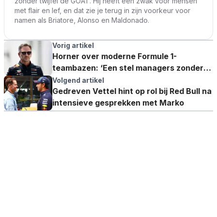
zonder twijfel de GOAT. Hij heeft een zwak voor mensen
met flair en lef, en dat zie je terug in zijn voorkeur voor
namen als Briatore, Alonso en Maldonado.
Vorig artikel
Horner over moderne Formule 1-
teambazen: ‘Een stel managers zonder
ondernemingsgeest’
Volgend artikel
Gedreven Vettel hint op rol bij Red Bull na
intensieve gesprekken met Marko