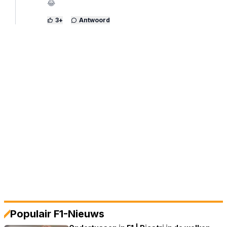
😂
3
+
Antwoord
Populair F1-Nieuws