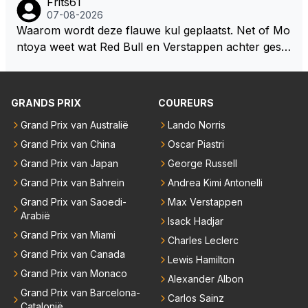
Frits61
ze wolff gesneden heeft?
okies made of your own dough" 🤣
07-08-2026
Waarom wordt deze flauwe kul geplaatst. Net of Mo
ntoya weet wat Red Bull en Verstappen achter geslo
ten deuren bespreken.
GRANDS PRIX
COUREURS
Grand Prix van Australië
Lando Norris
Grand Prix van China
Oscar Piastri
Grand Prix van Japan
George Russell
Grand Prix van Bahrein
Andrea Kimi Antonelli
Grand Prix van Saoedi-
Max Verstappen
Arabië
Isack Hadjar
Grand Prix van Miami
Charles Leclerc
Grand Prix van Canada
Lewis Hamilton
Grand Prix van Monaco
Alexander Albon
Grand Prix van Barcelona-
Carlos Sainz
Catalonië