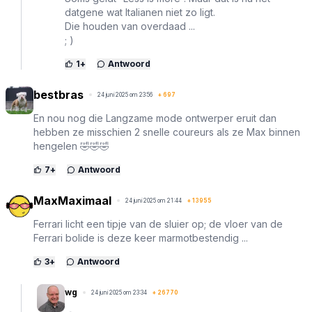
datgene wat Italianen niet zo ligt.
Die houden van overdaad ...
; )
1
+
Antwoord
bestbras
24 juni 2025 om 23:56
+
697
En nou nog die Langzame mode ontwerper eruit dan
hebben ze misschien 2 snelle coureurs als ze Max binnen
hengelen 🤣🤣🤣
7
+
Antwoord
MaxMaximaal
24 juni 2025 om 21:44
+
13955
Ferrari licht een tipje van de sluier op; de vloer van de
Ferrari bolide is deze keer marmotbestendig ...
3
+
Antwoord
wg
24 juni 2025 om 23:34
+
26770