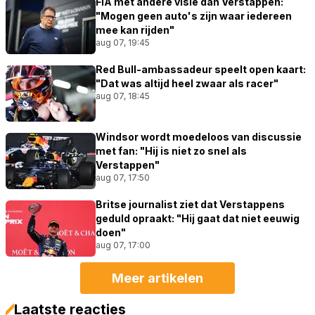
FIA met andere visie dan Verstappen:
"Mogen geen auto's zijn waar iedereen
mee kan rijden"
aug 07, 19:45
Red Bull-ambassadeur speelt open kaart:
"Dat was altijd heel zwaar als racer"
aug 07, 18:45
Windsor wordt moedeloos van discussie
met fan: "Hij is niet zo snel als
Verstappen"
aug 07, 17:50
Britse journalist ziet dat Verstappens
geduld opraakt: "Hij gaat dat niet eeuwig
doen"
aug 07, 17:00
Meer artikelen
Laatste reacties