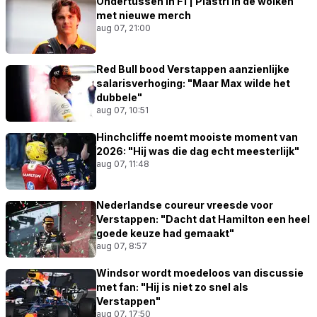
Ondertussen in F1 | Piastri in de wolken
met nieuwe merch
aug 07, 21:00
Red Bull bood Verstappen aanzienlijke
salarisverhoging: "Maar Max wilde het
dubbele"
aug 07, 10:51
Hinchcliffe noemt mooiste moment van
2026: "Hij was die dag echt meesterlijk"
aug 07, 11:48
Nederlandse coureur vreesde voor
Verstappen: "Dacht dat Hamilton een heel
goede keuze had gemaakt"
aug 07, 8:57
Windsor wordt moedeloos van discussie
met fan: "Hij is niet zo snel als
Verstappen"
aug 07, 17:50