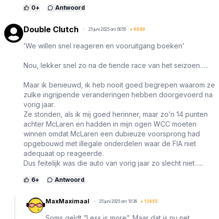
0
+
Antwoord
Double Clutch
25 juni 2025 om 00:55
+
6040
‘We willen snel reageren en vooruitgang boeken’
Nou, lekker snel zo na de tiende race van het seizoen…..
Maar ik benieuwd, ik heb nooit goed begrepen waarom ze
zulke ingrijpende veranderingen hebben doorgevoerd na
vorig jaar.
Ze stonden, als ik mij goed herinner, maar zo’n 14 punten
achter McLaren en hadden in mijn ogen WCC moeten
winnen omdat McLaren een dubieuze voorsprong had
opgebouwd met illegale onderdelen waar de FIA niet
adequaat op reageerde.
Dus feitelijk was die auto van vorig jaar zo slecht niet…..
6
+
Antwoord
MaxMaximaal
25 juni 2025 om 10:36
+
13955
Soms geldt ”Less is more”. Maar dat is nu net