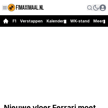
F1
Verstappen
Kalender
WK-stand
Meer
▼
▼
Nieuwe vloer Ferrari moet