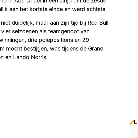
end in Abu Dhabi in een strijd om de zesde
lijk aan het kortste einde en werd achtste.
et duidelijk, maar aan zijn tijd bij Red Bull
n vier seizoenen als teamgenoot van
inningen, drie polepositions en 29
um mocht bestijgen, was tijdens de Grand
en en Lando Norris.
L