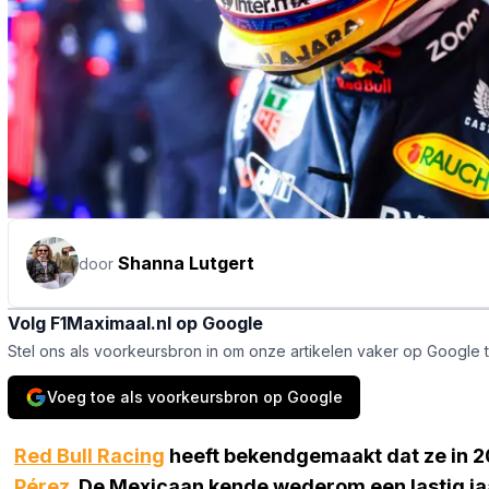
Shanna Lutgert
door
Volg F1Maximaal.nl op Google
Stel ons als voorkeursbron in om onze artikelen vaker op Google 
Voeg toe als voorkeursbron op Google
Red Bull Racing
heeft bekendgemaakt dat ze in 2
Pérez
. De Mexicaan kende wederom een lastig jaar