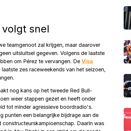
volgt snel
uwe teamgenoot zal krijgen, maar daarover
en uitsluitsel gegeven. Volgens de laatste
ebben om Pérez te vervangen. De
Visa
e laatste zes raceweekends van het seizoen,
angen.
aakt nog kans op het tweede Red Bull-
izoen weer stappen gezet en heeft onder
id tot minder agressieve boordradio's.
ig punten een belangrijke bijdrage aan de
het constructeurskampioenschap. Daarin was