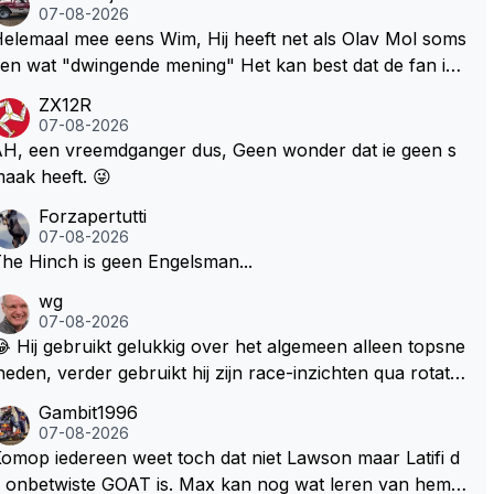
07-08-2026
lemaal mee eens Wim, Hij heeft net als Olav Mol soms
en wat "dwingende mening" Het kan best dat de fan in
westie probeerde een vergelijkbaar gevoel bij Windsor
ZX12R
p te roepen. Maar in een tijd zonder races zijn dit leuke
07-08-2026
erichtjes
H, een vreemdganger dus, Geen wonder dat ie geen s
aak heeft. 😜
Forzapertutti
07-08-2026
he Hinch is geen Engelsman...
wg
07-08-2026
 Hij gebruikt gelukkig over het algemeen alleen topsne
heden, verder gebruikt hij zijn race-inzichten qua rotati
baangebruik, etc. Alleen snelheid in of uit een bocht z
Gambit1996
gt helemaal niets, dus wat dat betreft heeft hij sowieso g
07-08-2026
lijk 😂.
omop iedereen weet toch dat niet Lawson maar Latifi d
 onbetwiste GOAT is. Max kan nog wat leren van hem E