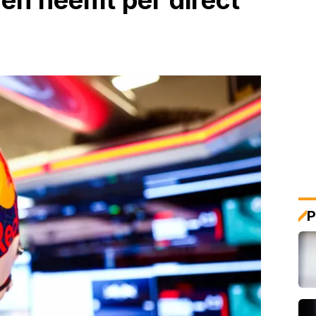
 en neemt per direct
P