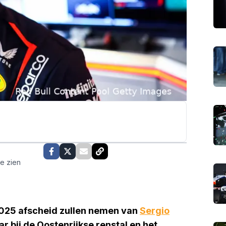
te zien
025 afscheid zullen nemen van
Sergio
 bij de Oostenrijkse renstal en het