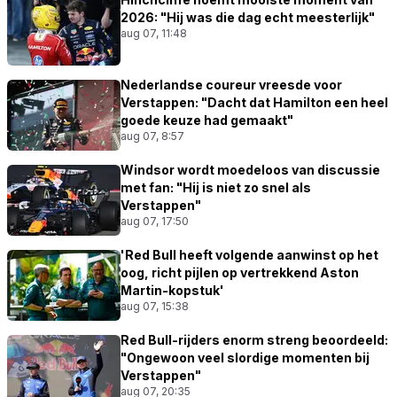
2026: "Hij was die dag echt meesterlijk"
aug 07, 11:48
Nederlandse coureur vreesde voor
Verstappen: "Dacht dat Hamilton een heel
goede keuze had gemaakt"
aug 07, 8:57
Windsor wordt moedeloos van discussie
met fan: "Hij is niet zo snel als
Verstappen"
aug 07, 17:50
'Red Bull heeft volgende aanwinst op het
oog, richt pijlen op vertrekkend Aston
Martin-kopstuk'
aug 07, 15:38
Red Bull-rijders enorm streng beoordeeld:
"Ongewoon veel slordige momenten bij
Verstappen"
aug 07, 20:35