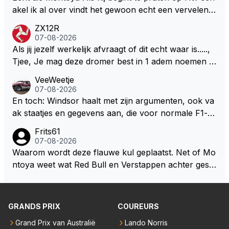
S Lawson natuurlijk 😂😂😂😂😂
akel ik al over vindt het gewoon echt een vervelend
mannetje met zijn geblaas alsof hij het allemaal wel
ZX12R
weet 🤮🤮
07-08-2026
Als jij jezelf werkelijk afvraagt of dit echt waar is.....,
Tjee, Je mag deze dromer best in 1 adem noemen m
et bv een Hans Christian Andersen. Enorme drang n
VeeWeetje
aar voordragen uit eigen geest. Kan mij voorstellen d
07-08-2026
at je het leuk vindt sprookjes te luisteren maar heb jij
En toch: Windsor haalt met zijn argumenten, ook va
jezelf dan ook wel eens afgevraagd of de dappere b
ak staatjes en gegevens aan, die voor normale F1-fa
oswachter werkelijk Roodkapje uit de buik van de bo
ns niet te verkrijgen of te snappen zijn. Iets met "co
Frits61
ze wolff gesneden heeft?
okies made of your own dough" 🤣
07-08-2026
Waarom wordt deze flauwe kul geplaatst. Net of Mo
ntoya weet wat Red Bull en Verstappen achter geslo
ten deuren bespreken.
GRANDS PRIX
COUREURS
Grand Prix van Australië
Lando Norris