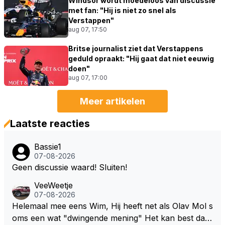
Windsor wordt moedeloos van discussie
met fan: "Hij is niet zo snel als
Verstappen"
aug 07, 17:50
Britse journalist ziet dat Verstappens
geduld opraakt: "Hij gaat dat niet eeuwig
doen"
aug 07, 17:00
Meer artikelen
Laatste reacties
Bassie1
07-08-2026
Geen discussie waard! Sluiten!
VeeWeetje
07-08-2026
Helemaal mee eens Wim, Hij heeft net als Olav Mol s
oms een wat "dwingende mening" Het kan best dat