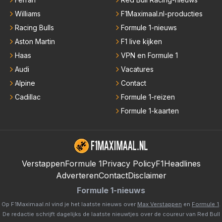
Williams
F1Maximaal.nl-producties
Racing Bulls
Formule 1-nieuws
Aston Martin
F1 live kijken
Haas
VPN en Formule 1
Audi
Vacatures
Alpine
Contact
Cadillac
Formule 1-reizen
Formule 1-kaarten
Verstappen
Formule 1
Privacy Policy
F1Headlines
Adverteren
Contact
Disclaimer
Formule 1-nieuws
Op F1Maximaal.nl vind je het laatste nieuws over
Max Verstappen
en
Formule 1
.
De redactie schrijft dagelijks de laatste nieuwtjes over de coureur van Red Bull