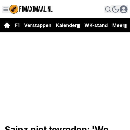
F1
Verstappen
Kalender
WK-stand
Meer
▼
▼
Sainz niet tevreden: 'We