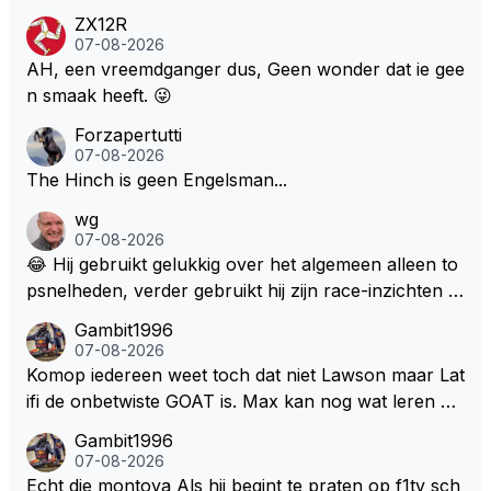
de fan in kwestie probeerde een vergelijkbaar gevoe
ZX12R
l bij Windsor op te roepen. Maar in een tijd zonder r
07-08-2026
aces zijn dit leuke berichtjes
AH, een vreemdganger dus, Geen wonder dat ie gee
n smaak heeft. 😜
Forzapertutti
07-08-2026
The Hinch is geen Engelsman...
wg
07-08-2026
😂 Hij gebruikt gelukkig over het algemeen alleen to
psnelheden, verder gebruikt hij zijn race-inzichten q
ua rotatie, baangebruik, etc. Alleen snelheid in of uit
Gambit1996
een bocht zegt helemaal niets, dus wat dat betreft h
07-08-2026
eeft hij sowieso gelijk 😂.
Komop iedereen weet toch dat niet Lawson maar Lat
ifi de onbetwiste GOAT is. Max kan nog wat leren va
n hem En iedereen maar zeggen Schumacher of Ha
Gambit1996
milton, hahahaha. Latifi pakt ze allemaal met de oge
07-08-2026
n dicht met als onbetwiste nummer 2 of GOATINES
Echt die montoya Als hij begint te praten op f1tv sch