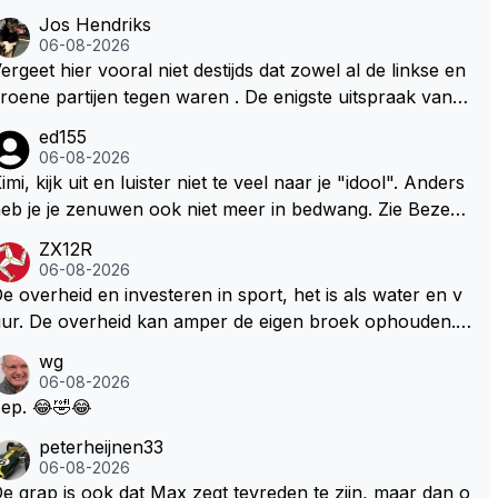
Jos Hendriks
06-08-2026
ergeet hier vooral niet destijds dat zowel al de linkse en
roene partijen tegen waren . De enigste uitspraak van e
n groenlinkse daarnaast bouw er een dak over dan kun
ed155
en ze hun eigen uitlaat gassen inademen maar niet wet
06-08-2026
nde was dat de F1 motor schoner is dan een normale a
imi, kijk uit en luister niet te veel naar je "idool". Anders
to. Dus denk echt niet dat deze groene/wollen regering
eb je je zenuwen ook niet meer in bedwang. Zie Bezech
ier de F1 talenten of karters zullen steunen laat staan o
, Di Antonio.. misschien anders tegen Max/Marquez/Jos
ZX12R
m een euro in het circuit Zandvoort te steken
 Veel gezelliger
06-08-2026
e overheid en investeren in sport, het is als water en v
ur. De overheid kan amper de eigen broek ophouden.
e Staat steelt liever, liefst van eigen burgers. Je kunt de
wg
taat het best vergelijken met de sheriff van Nottinghem
06-08-2026
Robin Hood) welk achter de bomen verscholen de arge
ep. 😂🤣😂
oze burger opwacht om hem/haar van zijn laatste zuur
peterheijnen33
erdiende stuiver te beroven. De Staat heeft nooit ooit m
06-08-2026
ar een stuiver in Zandvoort willen investeren en dat zal
e grap is ook dat Max zegt tevreden te zijn, maar dan o