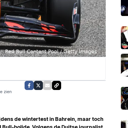
te zien
jdens de wintertest in Bahrein, maar toch
 Bull-bolide. Volgens de Duitse journalist