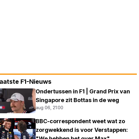
aatste F1-Nieuws
Ondertussen in F1 | Grand Prix van
Singapore zit Bottas in de weg
aug 06, 21:00
BBC-correspondent weet wat zo
zorgwekkend is voor Verstappen:
"We hebben het over Max"