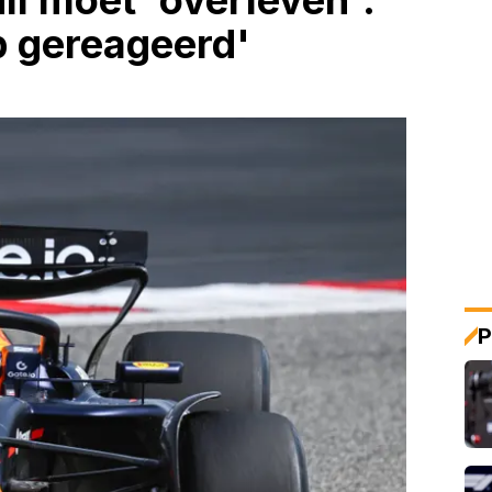
ll moet 'overleven':
p gereageerd'
P