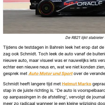
De RB21 lijkt stabiele
Tijdens de testdagen in Bahrein leek het erop dat de
zag ook Schmidt. Toch leek de auto vanaf de buiten
nieuwe auto, maar visueel was er nauwelijks iets v
echter een nieuwe neus en, wat we niet konden zien, 
gesprek met
Auto Motor und Sport
over de verande
Schmidt heeft langere tijd met
Helmut Marko
gepraa
stap in de juiste richting is. 'De auto is voorspelba
op aanpassingen in de afstelling', vervolgt de journal
meer zo radicaal wanneer je een kleine wijziging doo