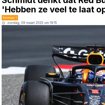
Schmidt denkt dat Red Bu
'Hebben ze veel te laat o
Formule 1
zondag, 09 maart 2025 om 19:15