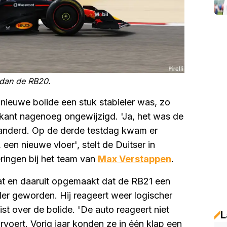
r dan de RB20.
 nieuwe bolide een stuk stabieler was, zo
kant nagenoeg ongewijzigd. 'Ja, het was de
eranderd. Op de derde testdag kwam er
een nieuwe vloer', stelt de Duitser in
ringen bij het team van
Max Verstappen
.
t en daaruit opgemaakt dat de RB21 een
arder geworden. Hij reageert weer logischer
ist over de bolide. 'De auto reageert niet
L
rvoert. Vorig jaar konden ze in één klap een