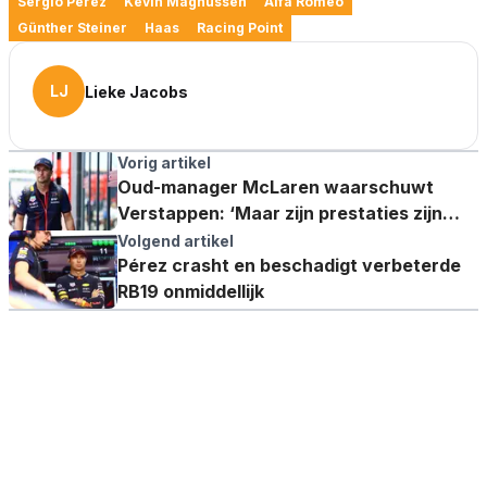
Sergio Pérez
Kevin Magnussen
Alfa Romeo
Günther Steiner
Haas
Racing Point
LJ
Lieke Jacobs
Vorig artikel
Oud-manager McLaren waarschuwt
Verstappen: ‘Maar zijn prestaties zijn
geweldig'
Volgend artikel
Pérez crasht en beschadigt verbeterde
RB19 onmiddellijk