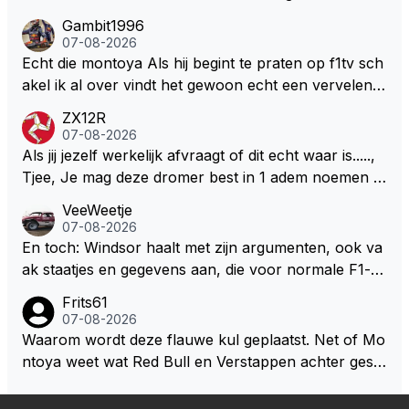
n hem En iedereen maar zeggen Schumacher of Ha
Gambit1996
milton, hahahaha. Latifi pakt ze allemaal met de oge
07-08-2026
n dicht met als onbetwiste nummer 2 of GOATINES
Echt die montoya Als hij begint te praten op f1tv sch
S Lawson natuurlijk 😂😂😂😂😂
akel ik al over vindt het gewoon echt een vervelend
mannetje met zijn geblaas alsof hij het allemaal wel
ZX12R
weet 🤮🤮
07-08-2026
Als jij jezelf werkelijk afvraagt of dit echt waar is.....,
Tjee, Je mag deze dromer best in 1 adem noemen m
et bv een Hans Christian Andersen. Enorme drang n
VeeWeetje
aar voordragen uit eigen geest. Kan mij voorstellen d
07-08-2026
at je het leuk vindt sprookjes te luisteren maar heb jij
En toch: Windsor haalt met zijn argumenten, ook va
jezelf dan ook wel eens afgevraagd of de dappere b
ak staatjes en gegevens aan, die voor normale F1-fa
oswachter werkelijk Roodkapje uit de buik van de bo
ns niet te verkrijgen of te snappen zijn. Iets met "co
Frits61
ze wolff gesneden heeft?
okies made of your own dough" 🤣
07-08-2026
Waarom wordt deze flauwe kul geplaatst. Net of Mo
ntoya weet wat Red Bull en Verstappen achter geslo
ten deuren bespreken.