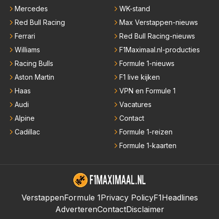
Mercedes
WK-stand
Red Bull Racing
Max Verstappen-nieuws
Ferrari
Red Bull Racing-nieuws
Williams
F1Maximaal.nl-producties
Racing Bulls
Formule 1-nieuws
Aston Martin
F1 live kijken
Haas
VPN en Formule 1
Audi
Vacatures
Alpine
Contact
Cadillac
Formule 1-reizen
Formule 1-kaarten
Verstappen
Formule 1
Privacy Policy
F1Headlines
Adverteren
Contact
Disclaimer