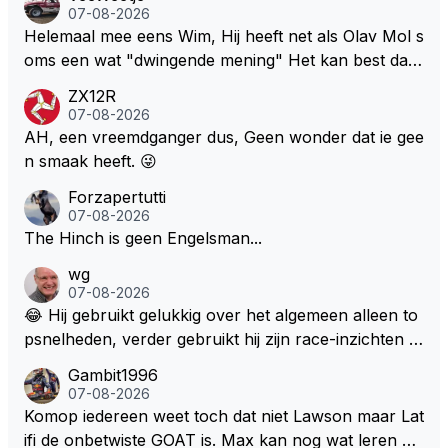
07-08-2026
Helemaal mee eens Wim, Hij heeft net als Olav Mol s
oms een wat "dwingende mening" Het kan best dat
de fan in kwestie probeerde een vergelijkbaar gevoe
ZX12R
l bij Windsor op te roepen. Maar in een tijd zonder r
07-08-2026
aces zijn dit leuke berichtjes
AH, een vreemdganger dus, Geen wonder dat ie gee
n smaak heeft. 😜
Forzapertutti
07-08-2026
The Hinch is geen Engelsman...
wg
07-08-2026
😂 Hij gebruikt gelukkig over het algemeen alleen to
psnelheden, verder gebruikt hij zijn race-inzichten q
ua rotatie, baangebruik, etc. Alleen snelheid in of uit
Gambit1996
een bocht zegt helemaal niets, dus wat dat betreft h
07-08-2026
eeft hij sowieso gelijk 😂.
Komop iedereen weet toch dat niet Lawson maar Lat
ifi de onbetwiste GOAT is. Max kan nog wat leren va