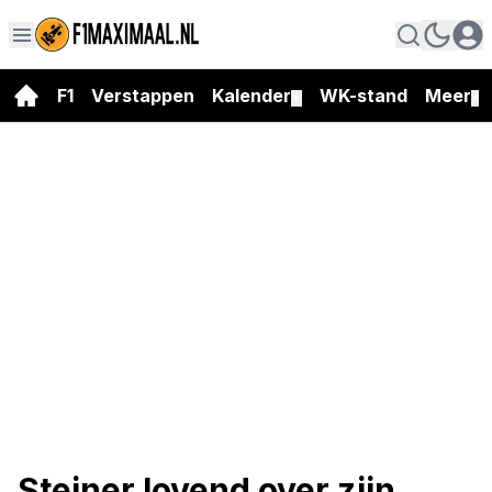
F1
Verstappen
Kalender
WK-stand
Meer
▼
▼
Steiner lovend over zijn