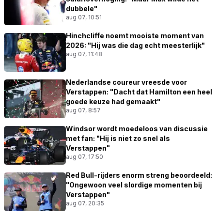
dubbele"
aug 07, 10:51
Hinchcliffe noemt mooiste moment van
2026: "Hij was die dag echt meesterlijk"
aug 07, 11:48
Nederlandse coureur vreesde voor
Verstappen: "Dacht dat Hamilton een heel
goede keuze had gemaakt"
aug 07, 8:57
Windsor wordt moedeloos van discussie
met fan: "Hij is niet zo snel als
Verstappen"
aug 07, 17:50
Red Bull-rijders enorm streng beoordeeld:
"Ongewoon veel slordige momenten bij
Verstappen"
aug 07, 20:35