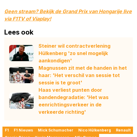
Geen stream? Bekijk de Grand Prix van Hongarije live
via F1TV of Viaplay!
Lees ook
Steiner wil contractverlening
Hülkenberg 'zo snel mogelijk
aankondigen'
Magnussen zit met de handen in het
haar: 'Het verschil van sessie tot
sessie is te groot'
Haas verliest punten door
bandendegradatie: 'Het was
eenrichtingsverkeer in de
verkeerde richting'
F1
F1 Nieuws
Mick Schumacher
Nico Hülkenberg
Renault