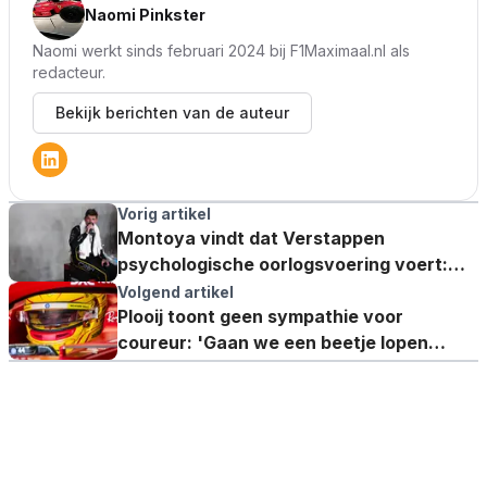
Naomi Pinkster
Naomi werkt sinds februari 2024 bij F1Maximaal.nl als
redacteur.
Bekijk berichten van de auteur
Vorig artikel
Montoya vindt dat Verstappen
psychologische oorlogsvoering voert:
'Het is angstaanjagend'
Volgend artikel
Plooij toont geen sympathie voor
coureur: 'Gaan we een beetje lopen
janken?'