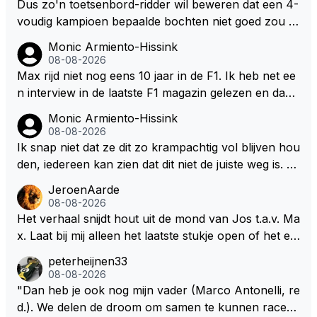
Dus zo'n toetsenbord-ridder wil beweren dat een 4-
voudig kampioen bepaalde bochten niet goed zou n
emen. Die zal ook wel tot de groep behoren die dez
Monic Armiento-Hissink
e reglementen wel goed vindt.
08-08-2026
Max rijd niet nog eens 10 jaar in de F1. Ik heb net ee
n interview in de laatste F1 magazin gelezen en daari
n werd de vraag gesteld waar hij zijn eigen teanm in
Monic Armiento-Hissink
10, 20 jaar ziet staan, zijn antwoord:" dan moet er e
08-08-2026
en professioneel team staan dat mee doet voor over
Ik snap niet dat ze dit zo krampachtig vol blijven hou
winningen en kampioenschappen. Die standaard mo
den, iedereen kan zien dat dit niet de juiste weg is. W
et er altijd zijn. Het tempo van de doorontwikkeling h
at is er mis mee om je fouten toe te geven in plaats v
JeroenAarde
angt ook een klein beetje af van mijn eigen keuzes v
an te gaan wijzen naar anderen waarom het fout is
08-08-2026
oor de komende jaren en wat ik doe in de F1. Maar
gegaan. Als ze hadden gewild dan hadden ze ook in
Het verhaal snijdt hout uit de mond van Jos t.a.v. Ma
het is zeker de doelstelling om het race team verder
kunnen grijpen op basis van veiligheid want er zijn si
x. Laat bij mij alleen het laatste stukje open of het ee
uit te breiden richting de langeafstandsracerij met na
tuaties waarbij de coureur geen controle heeft over
n masterpiece voor de onderhandelingen is of werk
peterheijnen33
me, niet richting de F1." Aangezien zijn team in diver
het vermogen van de auto en dat kan tot gevaarlijke
elijkheid.
08-08-2026
se klassen al meedoet en ook in de hoogste klasse,
situaties leiden. Deze auto's worden steeds complex
"Dan heb je ook nog mijn vader (Marco Antonelli, re
zie ik hem er niet nog 10 jaar aanplakken aangezien
er, ook voor de gene die ze moeten maken. Kunnen
d.). We delen de droom om samen te kunnen racen i
hij in datzelfde interview aangeeft er zelf als team ba
we niet gewoon terug naar een gaspedaal, rempeda