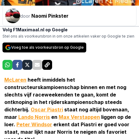
Naomi Pinkster
door
Volg F1Maximaal.nl op Google
Stel ons als voorkeursbron in om onze artikelen vaker op Google te zien
Voeg toe als voorkeursbron op Google
McLaren
heeft inmiddels het
constructeurskampioenschap binnen en met nog
slechts vijf raceweekenden te gaan, komt de
ontknoping in het rijderskampioenschap steeds
dichterbij.
Oscar Piastri
staat nog altijd bovenaan,
maar
Lando Norris
en
Max Verstappen
liggen op de
loer.
Peter Windsor
erkent dat Piastri er goed voor
staat, maar lijkt naar Norris te neigen als favoriet