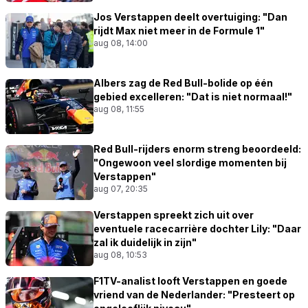
Jos Verstappen deelt overtuiging: "Dan
rijdt Max niet meer in de Formule 1"
aug 08, 14:00
Albers zag de Red Bull-bolide op één
gebied excelleren: "Dat is niet normaal!"
aug 08, 11:55
Red Bull-rijders enorm streng beoordeeld:
"Ongewoon veel slordige momenten bij
Verstappen"
aug 07, 20:35
Verstappen spreekt zich uit over
eventuele racecarrière dochter Lily: "Daar
zal ik duidelijk in zijn"
aug 08, 10:53
F1TV-analist looft Verstappen en goede
vriend van de Nederlander: "Presteert op