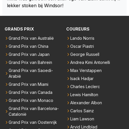
zijn visie van het huidige concept volg. Om de borst
lekker stoken bij Windsor!
vooruit te houden zonder gezichtsverlies is de oplos
sing eenvoudig. Maak de motor voor een groot deel
belangrijker dan de batterij in verhouding 65/35 en ni
GRANDS PRIX
COUREURS
emand zeurt meer. De verbetering van de F1 zit in d
e brandstof. De batterij zorgt op den duur weer voo
Grand Prix van Australië
Lando Norris
r een ander milieu probleem. Door de klimaatgekte i
Grand Prix van China
Oscar Piastri
s de F1 en auto industrie ook de batterij richting opg
Grand Prix van Japan
George Russell
egaan. Deze batterij heeft het gewicht in de F1 autos
Grand Prix van Bahrein
Andrea Kimi Antonelli
erg omhoog geschroefd. Daar zou je al een behoorli
Grand Prix van Saoedi-
Max Verstappen
jke gewichtsvermindering mee doen en ruimte creër
Arabië
Isack Hadjar
en om de autos kleiner en smaller te maken. Om we
Grand Prix van Miami
er echte raceauto's te zien zodat iedereen weer teru
Charles Leclerc
Grand Prix van Canada
gkomt naar de F1 die inmiddels weggelopen zijn!
Lewis Hamilton
Grand Prix van Monaco
Alexander Albon
Grand Prix van Barcelona-
Carlos Sainz
Catalonië
Liam Lawson
Grand Prix van Oostenrijk
Arvid Lindblad