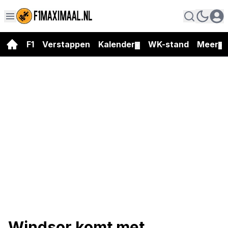
F1
Verstappen
Kalender
WK-stand
Meer
▼
▼
Windsor komt met