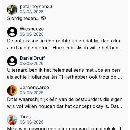
n dezelfde auto. Dat zou echt geweldig zijn" How ab
as boven op te willen zitten maar geen 24 races per
peterheijnen33
al een versnellingsbak en een stuur?
out die droom met Kimi en Marco én Max én Jos? ;)
08-08-2026
jaar van huis te willen zijn.
Slordigheden... 🤡
Wiesneuze
08-08-2026
De auto is snel in een rechte lijn en dat ligt dan uiter
aard aan de motor... Hoe simplistisch wil je het hebb
en? Juist in de buurt van de topsnelheid is luchtwee
DanielDruff
rstand ontzettend belangrijk. Heeft Red Bull bochtgri
08-08-2026
p opgegeven voor topsnelheid? Dat is iets wat vaker
Uiteraard ben ik het helemaal eens met Jos en ben
gebeurd is, zeker met Verstappen aan bet stuur.
als echte Hollander én F1-liefhebber ook trots op de
fantastische carrière van Max Verstappen, maar de l
JeroenAarde
aatste tijd kriebelt bij mij toch de wens dat hij nog een
08-08-2026
s een knappe auto van Red Bull krijgt, waarmee hij d
Dit is waarschijnlijk één van de bestuurders die eigen
ie laatste paar records van Lewis 'ik-reed-in-een-Me
wijs vol willen houden dat het concept okay is. Dat is
rcedes-die-3-seconden-sneller-is-dan-de-rest' Hamil
het niet, dat ziet iedereen en wordt ook door de cou
Tiras
ton kan slopen. Hij heeft dat natuurlijk ook in zich, al
reurs gezegd! Dat het lichter, korter en smaller zou
08-08-2026
leen die shit-Red Bull moet beter.
moeten onderschrijf ik maar het is niet gezegd dat ik
Mike was gewoon een alter ego van Liam denk ik, ff