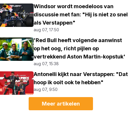
Windsor wordt moedeloos van
discussie met fan: "Hij is niet zo snel
als Verstappen"
aug 07, 17:50
'Red Bull heeft volgende aanwinst
op het oog, richt pijlen op
vertrekkend Aston Martin-kopstuk'
aug 07, 15:38
Antonelli kijkt naar Verstappen: "Dat
hoop ik ooit ook te hebben"
aug 07, 9:50
Meer artikelen