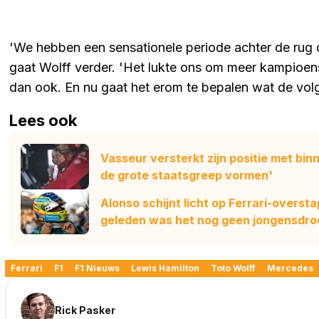
'We hebben een sensationele periode achter de rug d
gaat Wolff verder. 'Het lukte ons om meer kampioe
dan ook. En nu gaat het erom te bepalen wat de volge
Lees ook
Vasseur versterkt zijn positie met bin
de grote staatsgreep vormen'
Alonso schijnt licht op Ferrari-overs
geleden was het nog geen jongensdr
Ferrari
F1
F1 Nieuws
Lewis Hamilton
Toto Wolff
Mercedes
Rick Pasker