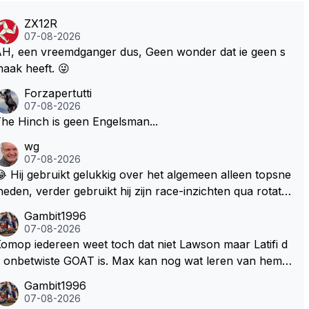
ZX12R
07-08-2026
H, een vreemdganger dus, Geen wonder dat ie geen s
aak heeft. 😜
Forzapertutti
07-08-2026
he Hinch is geen Engelsman...
wg
07-08-2026
 Hij gebruikt gelukkig over het algemeen alleen topsne
heden, verder gebruikt hij zijn race-inzichten qua rotati
baangebruik, etc. Alleen snelheid in of uit een bocht z
Gambit1996
gt helemaal niets, dus wat dat betreft heeft hij sowieso g
07-08-2026
lijk 😂.
omop iedereen weet toch dat niet Lawson maar Latifi d
 onbetwiste GOAT is. Max kan nog wat leren van hem E
 iedereen maar zeggen Schumacher of Hamilton, haha
Gambit1996
aha. Latifi pakt ze allemaal met de ogen dicht met als o
07-08-2026