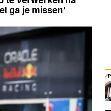
lap te verwerken na
el ga je missen'
P