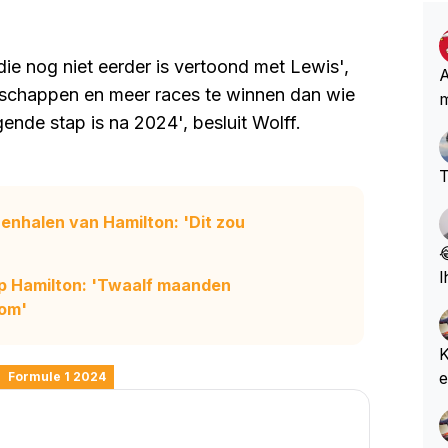
ie nog niet eerder is vertoond met Lewis',
A
nschappen en meer races te winnen dan wie
m
nde stap is na 2024', besluit Wolff.
T
nenhalen van Hamilton: 'Dit zou

l
tap Hamilton: 'Twaalf maanden
e, 
oom'
e
e
K
e
Formule 1 2024
n
h