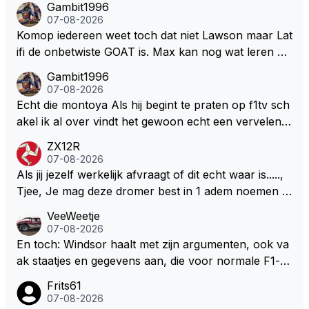
Gambit1996
een bocht zegt helemaal niets, dus wat dat betreft h
07-08-2026
eeft hij sowieso gelijk 😂.
Komop iedereen weet toch dat niet Lawson maar Lat
ifi de onbetwiste GOAT is. Max kan nog wat leren va
n hem En iedereen maar zeggen Schumacher of Ha
Gambit1996
milton, hahahaha. Latifi pakt ze allemaal met de oge
07-08-2026
n dicht met als onbetwiste nummer 2 of GOATINES
Echt die montoya Als hij begint te praten op f1tv sch
S Lawson natuurlijk 😂😂😂😂😂
akel ik al over vindt het gewoon echt een vervelend
mannetje met zijn geblaas alsof hij het allemaal wel
ZX12R
weet 🤮🤮
07-08-2026
Als jij jezelf werkelijk afvraagt of dit echt waar is.....,
Tjee, Je mag deze dromer best in 1 adem noemen m
et bv een Hans Christian Andersen. Enorme drang n
VeeWeetje
aar voordragen uit eigen geest. Kan mij voorstellen d
07-08-2026
at je het leuk vindt sprookjes te luisteren maar heb jij
En toch: Windsor haalt met zijn argumenten, ook va
jezelf dan ook wel eens afgevraagd of de dappere b
ak staatjes en gegevens aan, die voor normale F1-fa
oswachter werkelijk Roodkapje uit de buik van de bo
ns niet te verkrijgen of te snappen zijn. Iets met "co
Frits61
ze wolff gesneden heeft?
okies made of your own dough" 🤣
07-08-2026