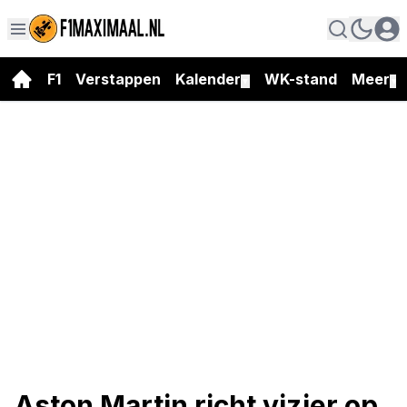
F1
Verstappen
Kalender
WK-stand
Meer
▼
▼
Aston Martin richt vizier op