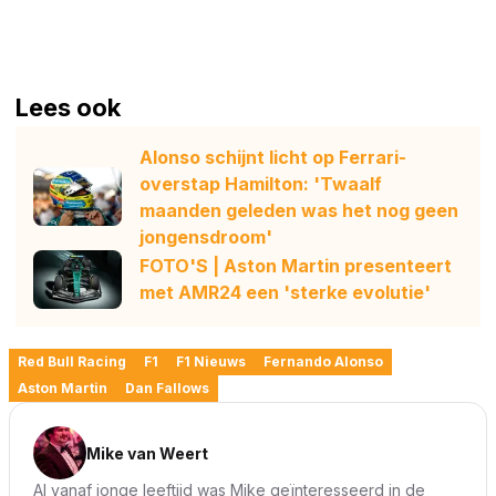
Lees ook
Alonso schijnt licht op Ferrari-
overstap Hamilton: 'Twaalf
maanden geleden was het nog geen
jongensdroom'
FOTO'S | Aston Martin presenteert
met AMR24 een 'sterke evolutie'
Red Bull Racing
F1
F1 Nieuws
Fernando Alonso
Aston Martin
Dan Fallows
Mike van Weert
Al vanaf jonge leeftijd was Mike geïnteresseerd in de