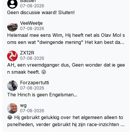
Bassie1
07-08-2026
Geen discussie waard! Sluiten!
VeeWeetje
07-08-2026
Helemaal mee eens Wim, Hij heeft net als Olav Mol s
oms een wat "dwingende mening" Het kan best dat
de fan in kwestie probeerde een vergelijkbaar gevoe
ZX12R
l bij Windsor op te roepen. Maar in een tijd zonder r
07-08-2026
aces zijn dit leuke berichtjes
AH, een vreemdganger dus, Geen wonder dat ie gee
n smaak heeft. 😜
Forzapertutti
07-08-2026
The Hinch is geen Engelsman...
wg
07-08-2026
😂 Hij gebruikt gelukkig over het algemeen alleen to
psnelheden, verder gebruikt hij zijn race-inzichten q
ua rotatie, baangebruik, etc. Alleen snelheid in of uit