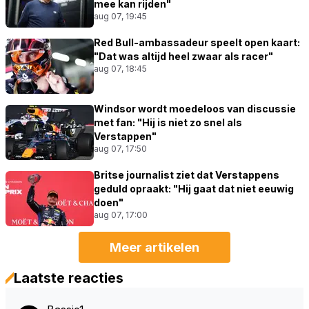
mee kan rijden"
aug 07, 19:45
Red Bull-ambassadeur speelt open kaart:
"Dat was altijd heel zwaar als racer"
aug 07, 18:45
Windsor wordt moedeloos van discussie
met fan: "Hij is niet zo snel als
Verstappen"
aug 07, 17:50
Britse journalist ziet dat Verstappens
geduld opraakt: "Hij gaat dat niet eeuwig
doen"
aug 07, 17:00
Meer artikelen
Laatste reacties