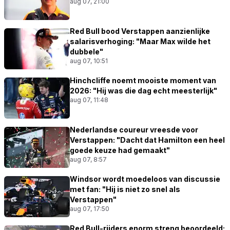
aug 07, 21:00
Red Bull bood Verstappen aanzienlijke
salarisverhoging: "Maar Max wilde het
dubbele"
aug 07, 10:51
Hinchcliffe noemt mooiste moment van
2026: "Hij was die dag echt meesterlijk"
aug 07, 11:48
Nederlandse coureur vreesde voor
Verstappen: "Dacht dat Hamilton een heel
goede keuze had gemaakt"
aug 07, 8:57
Windsor wordt moedeloos van discussie
met fan: "Hij is niet zo snel als
Verstappen"
aug 07, 17:50
Red Bull-rijders enorm streng beoordeeld: