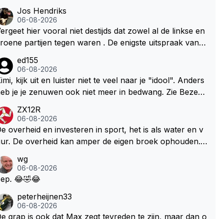
Jos Hendriks
06-08-2026
ergeet hier vooral niet destijds dat zowel al de linkse en
roene partijen tegen waren . De enigste uitspraak van e
n groenlinkse daarnaast bouw er een dak over dan kun
ed155
en ze hun eigen uitlaat gassen inademen maar niet wet
06-08-2026
nde was dat de F1 motor schoner is dan een normale a
imi, kijk uit en luister niet te veel naar je "idool". Anders
to. Dus denk echt niet dat deze groene/wollen regering
eb je je zenuwen ook niet meer in bedwang. Zie Bezech
ier de F1 talenten of karters zullen steunen laat staan o
, Di Antonio.. misschien anders tegen Max/Marquez/Jos
ZX12R
m een euro in het circuit Zandvoort te steken
 Veel gezelliger
06-08-2026
e overheid en investeren in sport, het is als water en v
ur. De overheid kan amper de eigen broek ophouden.
e Staat steelt liever, liefst van eigen burgers. Je kunt de
wg
taat het best vergelijken met de sheriff van Nottinghem
06-08-2026
Robin Hood) welk achter de bomen verscholen de arge
ep. 😂🤣😂
oze burger opwacht om hem/haar van zijn laatste zuur
peterheijnen33
erdiende stuiver te beroven. De Staat heeft nooit ooit m
06-08-2026
ar een stuiver in Zandvoort willen investeren en dat zal
e grap is ook dat Max zegt tevreden te zijn, maar dan o