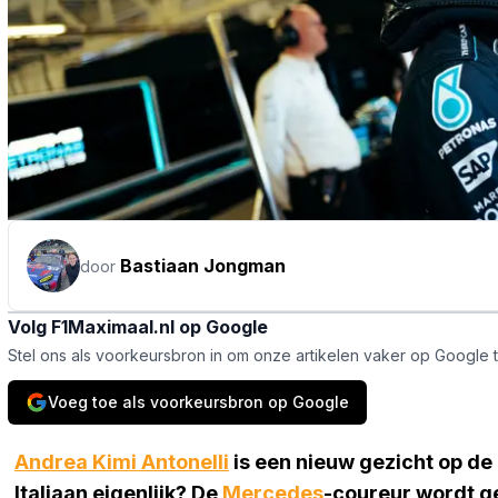
Bastiaan Jongman
door
Volg F1Maximaal.nl op Google
Stel ons als voorkeursbron in om onze artikelen vaker op Google 
Voeg toe als voorkeursbron op Google
Andrea Kimi Antonelli
is een nieuw gezicht op de 
Italiaan eigenlijk? De
Mercedes
-coureur wordt ge