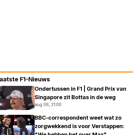
aatste F1-Nieuws
Ondertussen in F1 | Grand Prix van
Singapore zit Bottas in de weg
aug 06, 21:00
BBC-correspondent weet wat zo
zorgwekkend is voor Verstappen:
"We hebben het over Max"