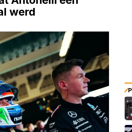
t Antonelli een
al werd
P