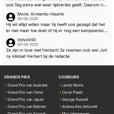
ook 5kg extra wat weer tijdverlies geeft. Daarom ne
men veel coureurs ook niet altijd drinken mee in de
Monic Armiento-Hissink
auto, het is extra gewicht plus na 15 minuten is het h
09-08-2026
ete thee geworden.
Hij wil altijd willen maar hij heeft ook gezegd dat het
er niet meer toe doet of hij er nog een kampioensch
ap aan toevoegt. Of hij nu 4, 5 of 8 titels heeft, kamp
VolvoV40
ioen is hij al, dat zal zijn leven niet veranderen. Hij wi
09-08-2026
l in de eerste plaats races winnen met de eigen moto
Ze zijn in love met Herbert! Ze noemen ook wel Joh
r van RB. Dat zijn zijn eigen uitspraken in een van de
ny klikbait Herbert bij de redactie
talking bull podcast. Daarvoor moet het team weer d
e goede richting in gestuurd worden. Als hij perse uit
was op zoveel mogelijk titels dan was hij al veel eerd
GRANDS PRIX
COUREURS
er bij RB vertrokken.
Grand Prix van Australië
Lando Norris
Grand Prix van China
Oscar Piastri
Grand Prix van Japan
George Russell
Grand Prix van Bahrein
Andrea Kimi Antonelli
Grand Prix van Saoedi-
Max Verstappen