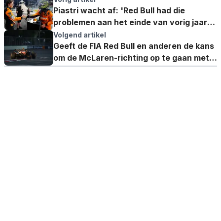
Piastri wacht af: 'Red Bull had die
problemen aan het einde van vorig jaar
nog steeds'
Volgend artikel
Geeft de FIA Red Bull en anderen de kans
om de McLaren-richting op te gaan met
de flexi-wings?