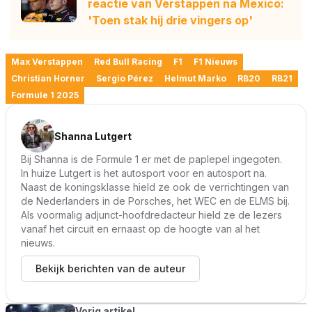
reactie van Verstappen na Mexico:
'Toen stak hij drie vingers op'
Max Verstappen
Red Bull Racing
F1
F1 Nieuws
Christian Horner
Sergio Pérez
Helmut Marko
RB20
RB21
Formule 1 2025
Shanna Lutgert
Bij Shanna is de Formule 1 er met de paplepel ingegoten.
In huize Lutgert is het autosport voor en autosport na.
Naast de koningsklasse hield ze ook de verrichtingen van
de Nederlanders in de Porsches, het WEC en de ELMS bij.
Als voormalig adjunct-hoofdredacteur hield ze de lezers
vanaf het circuit en ernaast op de hoogte van al het
nieuws.
Bekijk berichten van de auteur
Vorig artikel