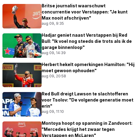
Britse journalist waarschuwt
concurrentie voor Verstappen: "Je kunt
Max nooit afschrijven"
aug 09, 9:35
Hadjar geniet naast Verstappen bij Red
Bull: "Ik voel nog steeds die trots als ik de
garage binnenloop"
aug 09, 14:39
Herbert hekelt opmerkingen Hamilton: "Hij
moet gewoon ophouden"
aug 09, 20:58
Red Bull dreigt Lawson te slachtofferen
voor Tsolov: "De volgende generatie moet
erin"
aug 09, 11:10
Montoya hoopt op spanning in Zandvoort:
"Mercedes krijgt het zwaar tegen
Verstappen en McLaren"