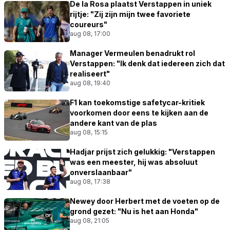
De la Rosa plaatst Verstappen in uniek
rijtje: "Zij zijn mijn twee favoriete
coureurs"
aug 08, 17:00
Manager Vermeulen benadrukt rol
Verstappen: "Ik denk dat iedereen zich dat
realiseert"
aug 08, 19:40
F1 kan toekomstige safetycar-kritiek
voorkomen door eens te kijken aan de
andere kant van de plas
aug 08, 15:15
Hadjar prijst zich gelukkig: "Verstappen
was een meester, hij was absoluut
onverslaanbaar"
aug 08, 17:38
Newey door Herbert met de voeten op de
grond gezet: "Nu is het aan Honda"
aug 08, 21:05