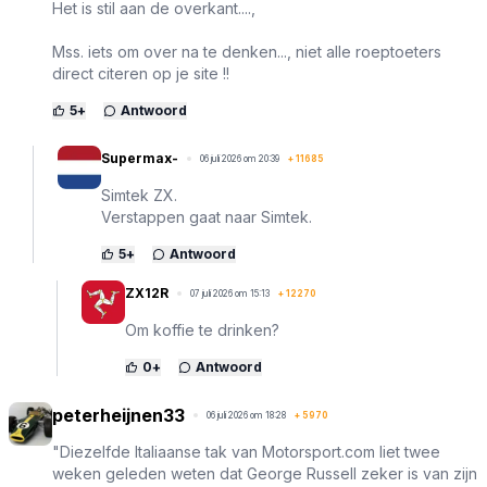
Het is stil aan de overkant....,
Mss. iets om over na te denken..., niet alle roeptoeters
direct citeren op je site !!
5
+
Antwoord
Supermax-
06 juli 2026 om 20:39
+
11685
Simtek ZX.
Verstappen gaat naar Simtek.
5
+
Antwoord
ZX12R
07 juli 2026 om 15:13
+
12270
Om koffie te drinken?
0
+
Antwoord
peterheijnen33
06 juli 2026 om 18:28
+
5970
"Diezelfde Italiaanse tak van Motorsport.com liet twee
weken geleden weten dat George Russell zeker is van zijn