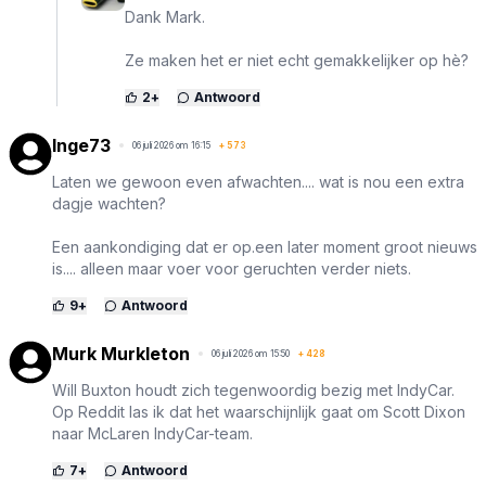
Dank Mark.
Ze maken het er niet echt gemakkelijker op hè?
2
+
Antwoord
Inge73
06 juli 2026 om 16:15
+
573
Laten we gewoon even afwachten.... wat is nou een extra
dagje wachten?
Een aankondiging dat er op.een later moment groot nieuws
is.... alleen maar voer voor geruchten verder niets.
9
+
Antwoord
Murk Murkleton
06 juli 2026 om 15:50
+
428
Will Buxton houdt zich tegenwoordig bezig met IndyCar.
Op Reddit las ik dat het waarschijnlijk gaat om Scott Dixon
naar McLaren IndyCar-team.
7
+
Antwoord