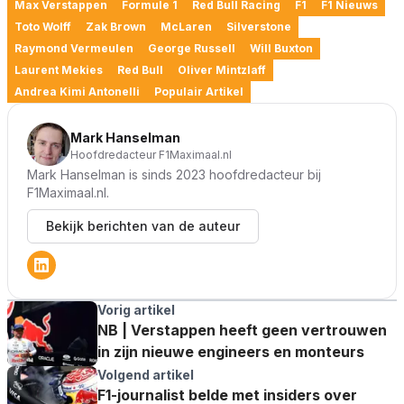
Max Verstappen
Formule 1
Red Bull Racing
F1
F1 Nieuws
Toto Wolff
Zak Brown
McLaren
Silverstone
Raymond Vermeulen
George Russell
Will Buxton
Laurent Mekies
Red Bull
Oliver Mintzlaff
Andrea Kimi Antonelli
Populair Artikel
Mark Hanselman
Hoofdredacteur F1Maximaal.nl
Mark Hanselman is sinds 2023 hoofdredacteur bij
F1Maximaal.nl.
Bekijk berichten van de auteur
Vorig artikel
NB | Verstappen heeft geen vertrouwen
in zijn nieuwe engineers en monteurs
Volgend artikel
F1-journalist belde met insiders over