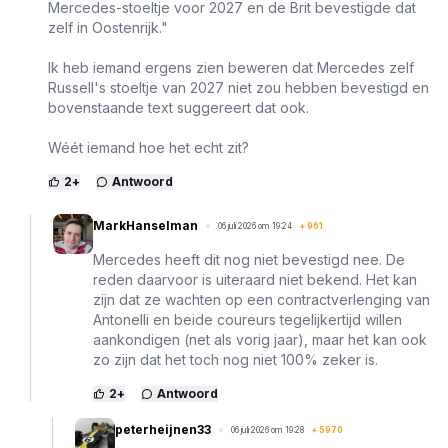
Mercedes-stoeltje voor 2027 en de Brit bevestigde dat
zelf in Oostenrijk."
Ik heb iemand ergens zien beweren dat Mercedes zelf
Russell's stoeltje van 2027 niet zou hebben bevestigd en
bovenstaande text suggereert dat ook.
Wéét iemand hoe het echt zit?
2
+
Antwoord
MarkHanselman
06 juli 2026 om 19:24
+
961
Mercedes heeft dit nog niet bevestigd nee. De
reden daarvoor is uiteraard niet bekend. Het kan
zijn dat ze wachten op een contractverlenging van
Antonelli en beide coureurs tegelijkertijd willen
aankondigen (net als vorig jaar), maar het kan ook
zo zijn dat het toch nog niet 100% zeker is.
2
+
Antwoord
peterheijnen33
06 juli 2026 om 19:28
+
5970