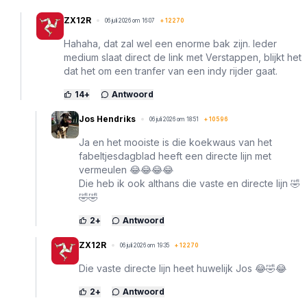
ZX12R
06 juli 2026 om 16:07
+
12270
Hahaha, dat zal wel een enorme bak zijn. Ieder
medium slaat direct de link met Verstappen, blijkt het
dat het om een tranfer van een indy rijder gaat.
14
+
Antwoord
Jos Hendriks
06 juli 2026 om 18:51
+
10596
Ja en het mooiste is die koekwaus van het
fabeltjesdagblad heeft een directe lijn met
vermeulen 😂😂😂😂
Die heb ik ook althans die vaste en directe lijn 🤣
🤣🤣
2
+
Antwoord
ZX12R
06 juli 2026 om 19:35
+
12270
Die vaste directe lijn heet huwelijk Jos 😂🤣😂
2
+
Antwoord