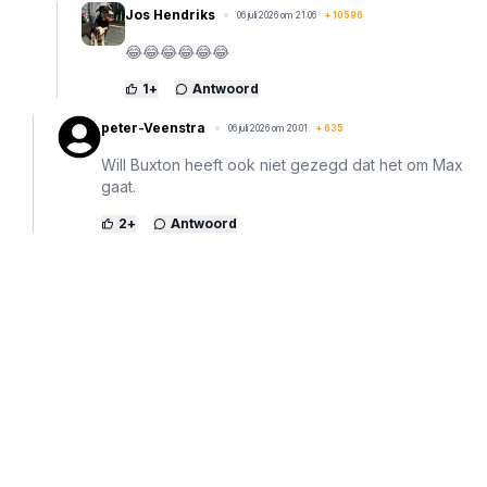
Jos Hendriks
06 juli 2026 om 21:06
+
10596
😂😂😂😂😂😂
1
+
Antwoord
peter-Veenstra
06 juli 2026 om 20:01
+
635
Will Buxton heeft ook niet gezegd dat het om Max
gaat.
2
+
Antwoord