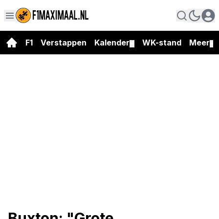
F1
Verstappen
Kalender
WK-stand
Meer
▼
▼
Buxton: "Grote