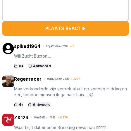
PLAATS REACTIE
spiked1964
07 juli 2026 om 12:08
+
7
Will Zucht Buxton....
0
+
Antwoord
Regenracer
06 juli 2026 om 23:35
+
2277
Max verkondigde zijn vertrek al uut op zondag middag en
zei , houdoe mensen ik ga naar huis......😄
4
+
Antwoord
ZX12R
06 juli 2026 om 19:39
+
12270
Waar blijft dat enorme Breaking news nou ?????