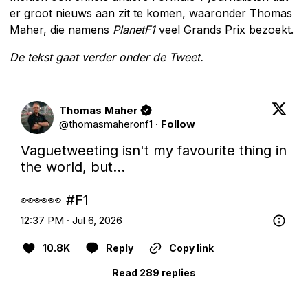
er groot nieuws aan zit te komen, waaronder Thomas
Maher, die namens
PlanetF1
veel Grands Prix bezoekt.
De tekst gaat verder onder de Tweet.
Thomas Maher
@
thomasmaheronf1
·
Follow
Vaguetweeting isn't my favourite thing in 
the world, but...

👀👀👀 
#F1
12:37 PM · Jul 6, 2026
10.8K
Reply
Copy link
Read 289 replies