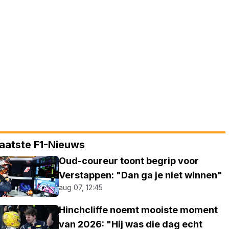
aatste F1-Nieuws
Oud-coureur toont begrip voor
Verstappen: "Dan ga je niet winnen"
aug 07, 12:45
Hinchcliffe noemt mooiste moment
van 2026: "Hij was die dag echt