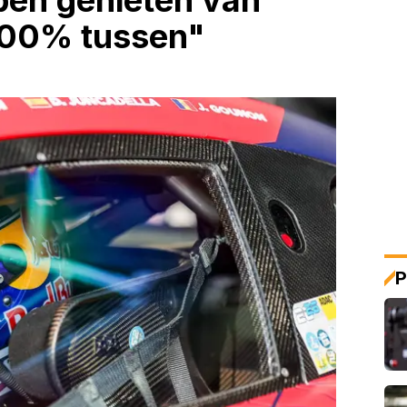
pen genieten van
100% tussen"
P