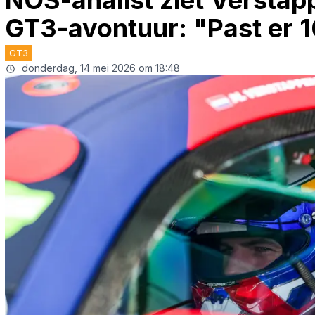
NOS-analist ziet Verstap
GT3-avontuur: "Past er 
GT3
donderdag, 14 mei 2026 om 18:48