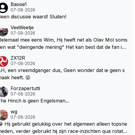
Bassie1
07-08-2026
een discussie waard! Sluiten!
VeeWeetje
07-08-2026
lemaal mee eens Wim, Hij heeft net als Olav Mol soms
en wat "dwingende mening" Het kan best dat de fan in
westie probeerde een vergelijkbaar gevoel bij Windsor
ZX12R
p te roepen. Maar in een tijd zonder races zijn dit leuke
07-08-2026
erichtjes
H, een vreemdganger dus, Geen wonder dat ie geen s
aak heeft. 😜
Forzapertutti
07-08-2026
he Hinch is geen Engelsman...
wg
07-08-2026
 Hij gebruikt gelukkig over het algemeen alleen topsne
heden, verder gebruikt hij zijn race-inzichten qua rotati