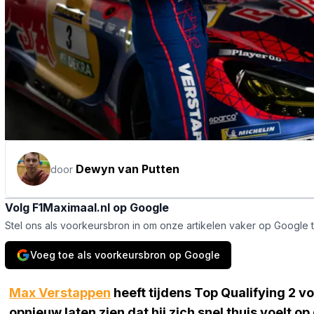
Dewyn van Putten
door
Volg F1Maximaal.nl op Google
Stel ons als voorkeursbron in om onze artikelen vaker op Google 
Voeg toe als voorkeursbron op Google
Max Verstappen
heeft tijdens Top Qualifying 2 v
opnieuw laten zien dat hij zich snel thuis voelt op