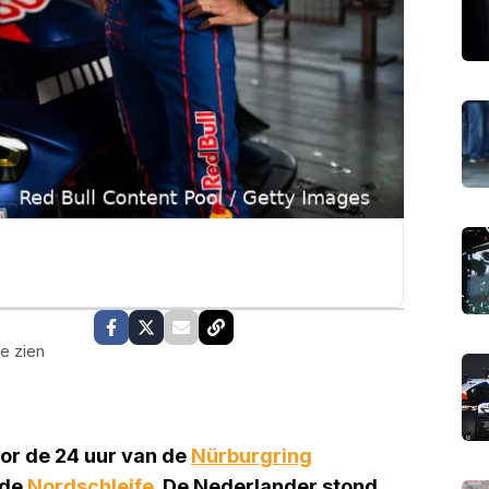
te zien
oor de 24 uur van de
Nürburgring
 de
Nordschleife
. De Nederlander stond