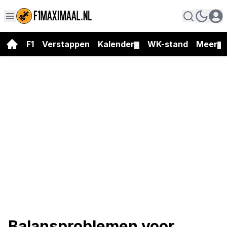
F1
Verstappen
Kalender
WK-stand
Meer
▼
▼
Balansproblemen voor