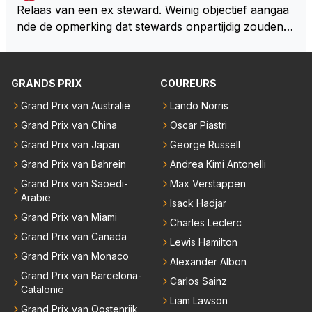
Relaas van een ex steward. Weinig objectief aangaa
nde de opmerking dat stewards onpartijdig zouden zi
jn. De historie laat duidelijk een heel ander beeld zien
dan dat 'prietpraat Johnny' ons wil doen geloven. J
ohnny heeft nu een ander idool dan destijds en daar
GRANDS PRIX
COUREURS
likt ie nu de hielen van schoon. LH is blijkbaar exit bij
Grand Prix van Australië
Lando Norris
'objectieve' Johnny.
Grand Prix van China
Oscar Piastri
Grand Prix van Japan
George Russell
Grand Prix van Bahrein
Andrea Kimi Antonelli
Grand Prix van Saoedi-
Max Verstappen
Arabië
Isack Hadjar
Grand Prix van Miami
Charles Leclerc
Grand Prix van Canada
Lewis Hamilton
Grand Prix van Monaco
Alexander Albon
Grand Prix van Barcelona-
Carlos Sainz
Catalonië
Liam Lawson
Grand Prix van Oostenrijk