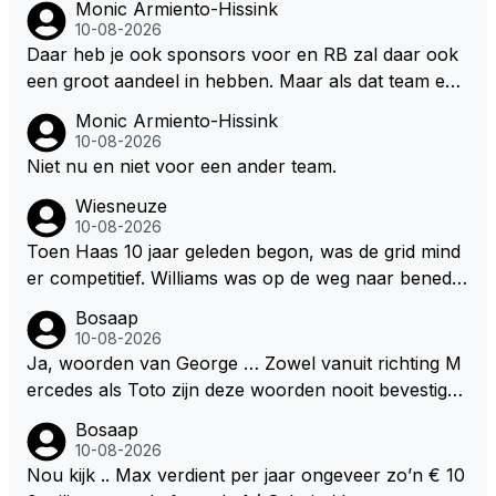
Monic Armiento-Hissink
10-08-2026
Daar heb je ook sponsors voor en RB zal daar ook
een groot aandeel in hebben. Maar als dat team een
maal goed van de grond is gekomen kan hij niet en t
Monic Armiento-Hissink
eam baas zijn en 24 of meer races in de F1 blijven rij
10-08-2026
den, hij zal dan een keuze moeten maken. Tom Hart
Niet nu en niet voor een ander team.
is door Max zelf aangewezen als de opvolger van G
Wiesneuze
P die al op weg was naar Williams en RB heeft hun
10-08-2026
best gedaan om hem bij het team te houden. Max is
Toen Haas 10 jaar geleden begon, was de grid mind
niet iemand die dan zegt ik ga weg. Max zal denk ik
er competitief. Williams was op de weg naar benede
nog maximaal 5 jaar doorgaan, ook afhankelijk hoe
n en McLaren raakte rock bottom terwijl Sauber on
Bosaap
de veranderingen van deze regels gaan uitpakken w
derin het middenveld bungelde. Cadillac bouwt meer
10-08-2026
ant pas in 2030 krijgen we nieuwe regels. Als het de
zelf dan dat Haas ooit heeft gedaan.
Ja, woorden van George … Zowel vanuit richting M
komende twee jaar niet verbetert hoe deze auto's g
ercedes als Toto zijn deze woorden nooit bevestigd
ereden moeten worden lijkt het me sterk dat ie blijft
m.a.w. is nergens nog bevestigd dat George volgend
of naar een ander team verkast want daarmee vera
Bosaap
jaar bij Mercedes rijdt … Dit geldt trouwens ook voor
10-08-2026
ndert het niet hoe jedeze auto's moet rijden.
RB en Max .. Ook daar is zowel door Max als door R
Nou kijk .. Max verdient per jaar ongeveer zo’n € 10
B nog niet bevestigd dat Max daar in 2027 rijdt … Je