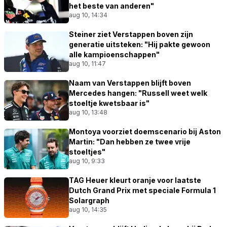
het beste van anderen"
aug 10, 14:34
Steiner ziet Verstappen boven zijn
generatie uitsteken: "Hij pakte gewoon
alle kampioenschappen"
aug 10, 11:47
Naam van Verstappen blijft boven
Mercedes hangen: "Russell weet welk
stoeltje kwetsbaar is"
aug 10, 13:48
Montoya voorziet doemscenario bij Aston
Martin: "Dan hebben ze twee vrije
stoeltjes"
aug 10, 9:33
TAG Heuer kleurt oranje voor laatste
Dutch Grand Prix met speciale Formula 1
Solargraph
aug 10, 14:35