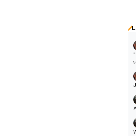
L
"
s
h
A
W