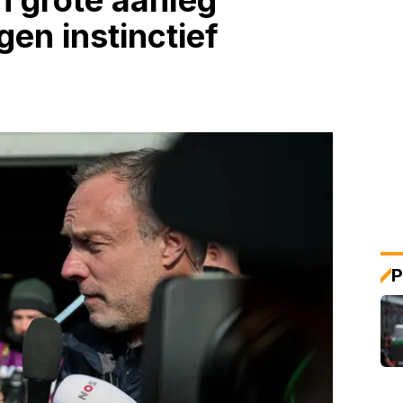
n grote aanleg
gen instinctief
P