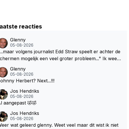
aatste reacties
Glenny
05-08-2026
...maar volgens journalist Edd Straw speelt er achter de
chermen mogelijk een veel groter probleem..." Ik weet
et, ik zou er onderhand toch een beetje tegen moeten
Glenny
kunnen! Sh.t, helaas... Pfff.
05-08-2026
Johnny Herbert? Next...!!!
Jos Hendriks
05-08-2026
l aangepast 🤣🤣
Jos Hendriks
05-08-2026
eer wat geleerd glenny. Weet veel maar dit wist ik niet