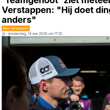
'Teamgenoot' ziet metee
Verstappen: "Hij doet din
anders"
Max Verstappen
donderdag, 14 mei 2026 om 17:25