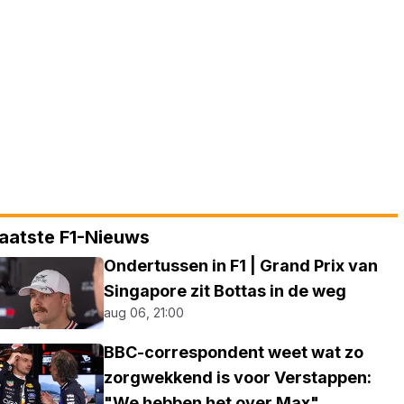
aatste F1-Nieuws
Ondertussen in F1 | Grand Prix van
Singapore zit Bottas in de weg
aug 06, 21:00
BBC-correspondent weet wat zo
zorgwekkend is voor Verstappen:
"We hebben het over Max"