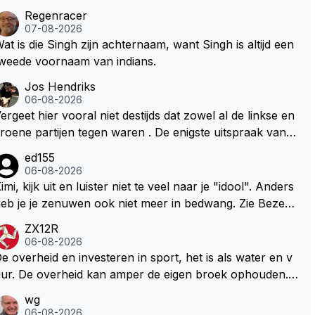
Regenracer
07-08-2026
at is die Singh zijn achternaam, want Singh is altijd een
weede voornaam van indians.
Jos Hendriks
06-08-2026
ergeet hier vooral niet destijds dat zowel al de linkse en
roene partijen tegen waren . De enigste uitspraak van e
n groenlinkse daarnaast bouw er een dak over dan kun
ed155
en ze hun eigen uitlaat gassen inademen maar niet wet
06-08-2026
nde was dat de F1 motor schoner is dan een normale a
imi, kijk uit en luister niet te veel naar je "idool". Anders
to. Dus denk echt niet dat deze groene/wollen regering
eb je je zenuwen ook niet meer in bedwang. Zie Bezech
ier de F1 talenten of karters zullen steunen laat staan o
, Di Antonio.. misschien anders tegen Max/Marquez/Jos
ZX12R
m een euro in het circuit Zandvoort te steken
 Veel gezelliger
06-08-2026
e overheid en investeren in sport, het is als water en v
ur. De overheid kan amper de eigen broek ophouden.
e Staat steelt liever, liefst van eigen burgers. Je kunt de
wg
taat het best vergelijken met de sheriff van Nottinghem
06-08-2026