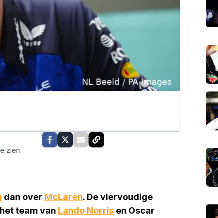
te zien
g
dan over
McLaren
. De viervoudige
 het team van
Lando Norris
en Oscar