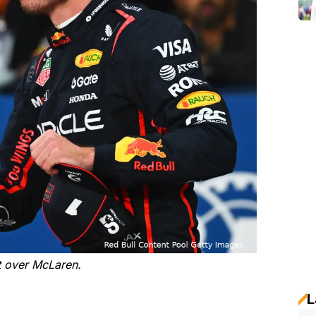
t over McLaren.
L