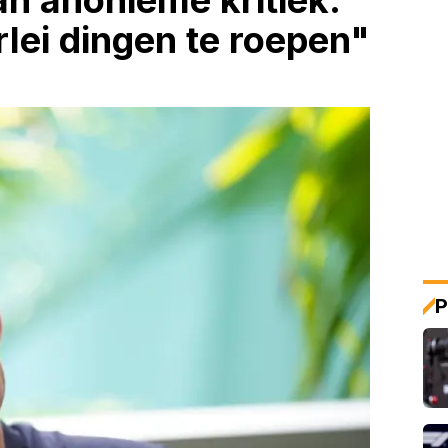
an anonieme kritiek:
rlei dingen te roepen"
P