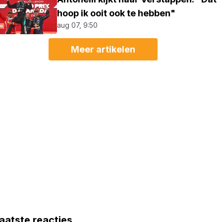
hoop ik ooit ook te hebben"
aug 07, 9:50
Meer artikelen
aatste reacties