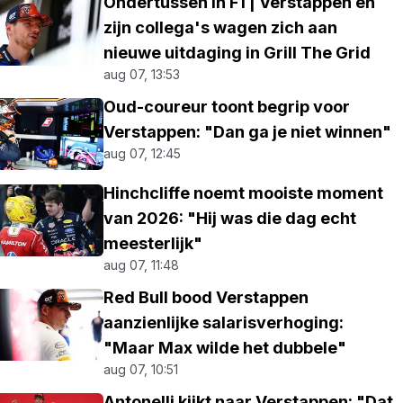
Ondertussen in F1 | Verstappen en
zijn collega's wagen zich aan
nieuwe uitdaging in Grill The Grid
aug 07, 13:53
Oud-coureur toont begrip voor
Verstappen: "Dan ga je niet winnen"
aug 07, 12:45
Hinchcliffe noemt mooiste moment
van 2026: "Hij was die dag echt
meesterlijk"
aug 07, 11:48
Red Bull bood Verstappen
aanzienlijke salarisverhoging:
"Maar Max wilde het dubbele"
aug 07, 10:51
Antonelli kijkt naar Verstappen: "Dat