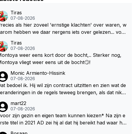
Tiras
07-08-2026
recies als hier zoveel 'ernstige klachten' over waren, w
arom hebben we daar nergens iets over gelezen... voor
ij is dit nieuw!
Tiras
07-08-2026
ontoya weer eens kort door de bocht,.. Sterker nog,
ontoya vliegt weer eens uit de bocht🙄!
Monic Armiento-Hissink
07-08-2026
at bedoel ik. Hij wil zijn contract uitzitten en zien wat de
eranderingen in de regels teweeg brengen, als dat niks
ordt valt de keuze makkelijker om voor zijn eigen team
mart22
e kiezen en zijn gezin. hij kan dan zelf bepalen aan welk
07-08-2026
 races hij mee wil doen en is ook vaker thuis. Hij zit dan
voor zijn gezin en eigen team kunnen kiezen* Na zijn e
ok niet meer vast aan een contract, wat wel het geval i
te titel in 2021 AD zei hij al dat hij bereikt had waar hij
 als hij nu een nieuw contract zou tekenen.
ltijd al van gedroomd had en dat alles wat daarna nog k
Bosaap