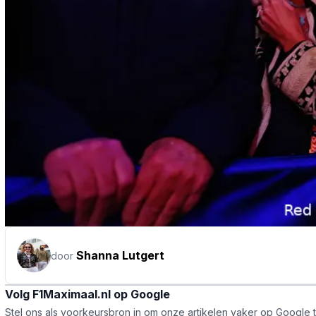
Shanna Lutgert
door
Volg F1Maximaal.nl op Google
Stel ons als voorkeursbron in om onze artikelen vaker op Google 