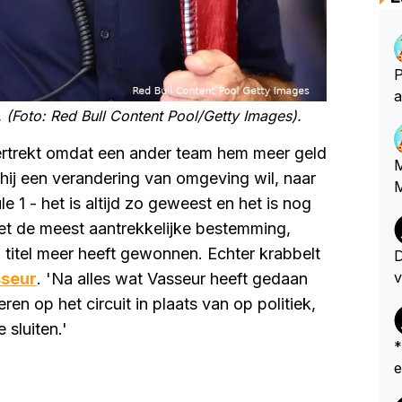
P
a
. (Foto: Red Bull Content Pool/Getty Images).
m
ertrekt omdat een ander team hem meer geld
M
s hij een verandering van omgeving wil, naar
M
 1 - het is altijd zo geweest en het is nog
niet de meest aantrekkelijke bestemming,
 titel meer heeft gewonnen. Echter krabbelt
D
v
sseur
. 'Na alles wat Vasseur heeft gedaan
w
en op het circuit in plaats van op politiek,
t
 sluiten.'
e
*
o
ers
s
a