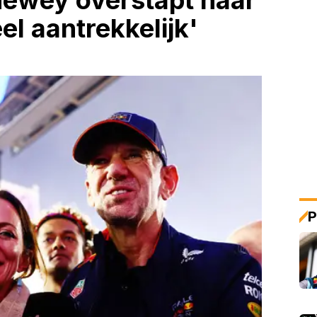
ewey overstapt naar
el aantrekkelijk'
P