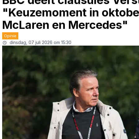
BBC deelt clausules Vers
"Keuzemoment in oktober,
McLaren en Mercedes"
Opinie
dinsdag, 07 juli 2026 om 15:30