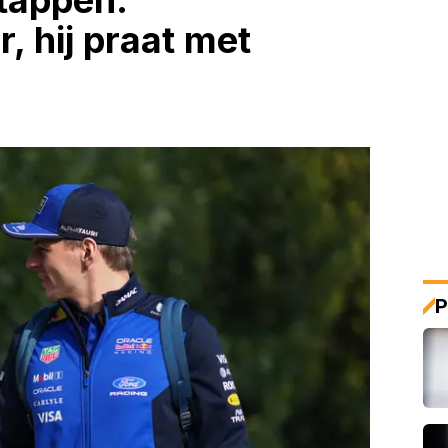
tappen:
 hij praat met
P