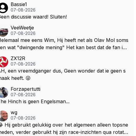
Bassie1
07-08-2026
een discussie waard! Sluiten!
VeeWeetje
07-08-2026
lemaal mee eens Wim, Hij heeft net als Olav Mol soms
en wat "dwingende mening" Het kan best dat de fan in
westie probeerde een vergelijkbaar gevoel bij Windsor
ZX12R
p te roepen. Maar in een tijd zonder races zijn dit leuke
07-08-2026
erichtjes
H, een vreemdganger dus, Geen wonder dat ie geen s
aak heeft. 😜
Forzapertutti
07-08-2026
he Hinch is geen Engelsman...
wg
07-08-2026
 Hij gebruikt gelukkig over het algemeen alleen topsne
heden, verder gebruikt hij zijn race-inzichten qua rotati