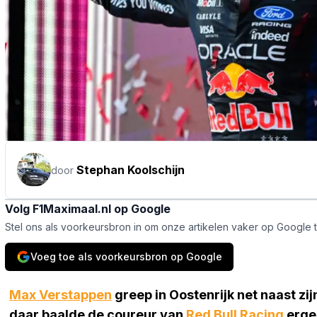
Stephan Koolschijn
door
Volg F1Maximaal.nl op Google
Stel ons als voorkeursbron in om onze artikelen vaker op Google 
Voeg toe als voorkeursbron op Google
Max Verstappen
greep in Oostenrijk net naast zi
daar baalde de coureur van
Red Bull Racing
ergen