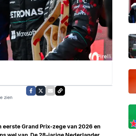
te zien
jn eerste Grand Prix-zege van 2026 en
s wel van. De 28-jarige Nederlander