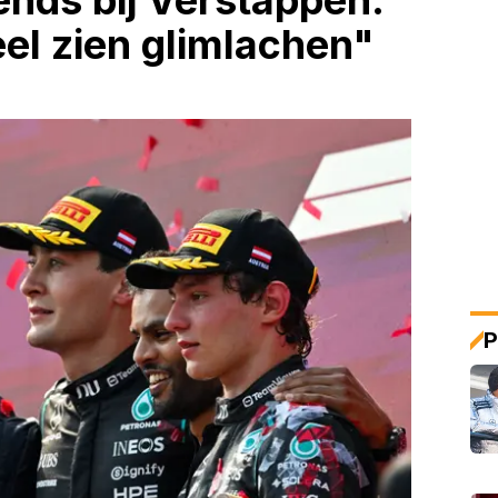
ends bij Verstappen:
el zien glimlachen"
P