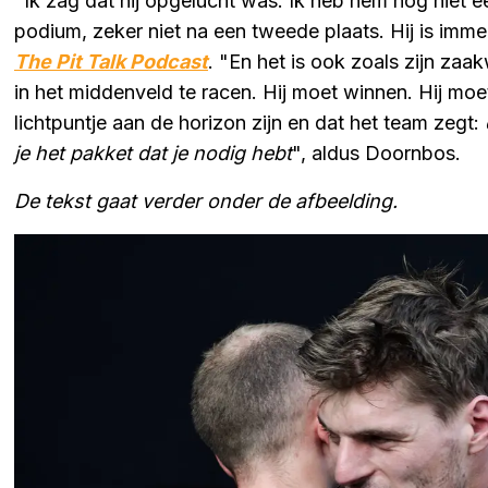
"Ik zag dat hij opgelucht was. Ik heb hem nog niet e
podium, zeker niet na een tweede plaats. Hij is imm
The Pit Talk Podcast
. "En het is ook zoals zijn zaa
in het middenveld te racen. Hij moet winnen. Hij moe
lichtpuntje aan de horizon zijn en dat het team zegt:
je het pakket dat je nodig hebt
", aldus Doornbos.
De tekst gaat verder onder de afbeelding.