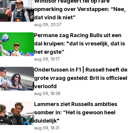
Windsor reageert fel op rare
opmerking over Verstappen: “Nee,
dat vind ik niet”
aug 09, 20:37
Permane zag Racing Bulls uit een
dal kruipen: "dat is vreselijk, dat is
het ergste”
aug 09, 19:17
Ondertussen in F1 | Russell heeft de
grote vraag gesteld: Brit is officieel
verloofd
aug 09, 18:38
Lammers ziet Russells ambities
somber in: “Het is gewoon heel
duidelijk"
aug 09, 18:31