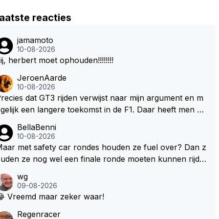
aatste reacties
jamamoto
10-08-2026
ij, herbert moet ophouden!!!!!!!!
JeroenAarde
10-08-2026
recies dat GT3 rijden verwijst naar mijn argument en m
gelijk een langere toekomst in de F1. Daar heeft men oo
 gekeken dat GT3 op de Nordschleife een verademing
BellaBenni
as. Dit zou in de F1 bij elke race moeten zijn. Stel de au
10-08-2026
o's worden zoals ik omschreef en Max kan helemaal lo
aar met safety car rondes houden ze fuel over? Dan z
 gaan met zijn talenten, dan zie ik hem nog langer in de
uden ze nog wel een finale ronde moeten kunnen rijde
F1. Zoniet dan aufwiedersehen na het volgende kontrakt.
, toch?
wg
09-08-2026
😂 Vreemd maar zeker waar!
Regenracer