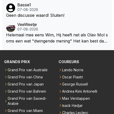
een zeer exclusief appartement hebben gekocht in
jke gewichtsvermindering mee doen en ruimte creër
Bassie1
Monaco. Naar verluid hebben ze daar zo'n 75 miljo
07-08-2026
en om de autos kleiner en smaller te maken. Om we
en euro voor af mogen tikken. Wat daarbij me nog h
Geen discussie waard! Sluiten!
er echte raceauto's te zien zodat iedereen weer teru
et meeste verbaasd is dat de gehele Nederlandse ro
gkomt naar de F1 die inmiddels weggelopen zijn!
VeeWeetje
ddelpers en de RTL Boulevards van deze wereld dit
07-08-2026
uitermate belangrijke nieuws volledig hebben gemist.
Helemaal mee eens Wim, Hij heeft net als Olav Mol s
oms een wat "dwingende mening" Het kan best dat
de fan in kwestie probeerde een vergelijkbaar gevoe
l bij Windsor op te roepen. Maar in een tijd zonder r
aces zijn dit leuke berichtjes
GRANDS PRIX
COUREURS
Grand Prix van Australië
Lando Norris
Grand Prix van China
Oscar Piastri
Grand Prix van Japan
George Russell
Grand Prix van Bahrein
Andrea Kimi Antonelli
Grand Prix van Saoedi-
Max Verstappen
Arabië
Isack Hadjar
Grand Prix van Miami
Charles Leclerc