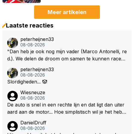
Meer artikelen
Laatste reacties
peterheijnen33
08-08-2026
"Dan heb je ook nog mijn vader (Marco Antonelli, re
d.). We delen de droom om samen te kunnen racen i
n dezelfde auto. Dat zou echt geweldig zijn" How ab
peterheijnen33
out die droom met Kimi en Marco én Max én Jos? ;)
08-08-2026
Slordigheden... 🤡
Wiesneuze
08-08-2026
De auto is snel in een rechte lijn en dat ligt dan uiter
aard aan de motor... Hoe simplistisch wil je het hebb
en? Juist in de buurt van de topsnelheid is luchtwee
DanielDruff
rstand ontzettend belangrijk. Heeft Red Bull bochtgri
08-08-2026
p opgegeven voor topsnelheid? Dat is iets wat vaker