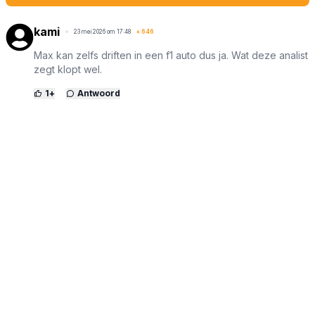
kami
23 mei 2026 om 17:48
+
646
Max kan zelfs driften in een f1 auto dus ja. Wat deze analist
zegt klopt wel.
1
+
Antwoord