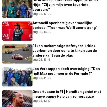
rijtje: "Zij zijn mijn twee favoriete
coureurs"
aug 08, 17:00
Antonelli openhartig over moeilijke
periode: "Toen was Wolff zeer streng"
aug 08, 16:09
F1 kan toekomstige safetycar-kritiek
voorkomen door eens te kijken aan de
andere kant van de plas
aug 08, 15:15
Jos Verstappen deelt overtuiging: "Dan
rijdt Max niet meer in de Formule 1"
aug 08, 14:00
Ondertussen in F1 | Hamilton geniet met
nieuwe puppy Halo van zomerpauze
aug 08, 13:10