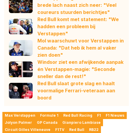
brede lach naast zich neer: "Veel
coureurs stuurden berichtjes"
Red Bull komt met statement: "We
hadden een probleem bij
Verstappen"
Mol waarschuwt voor Verstappen in
Canada: "Dat heb ik hem al vaker
zien doen"
Windsor ziet een afwijkende aanpak
én Verstappen-magie: "Seconde
sneller dan de rest!"
Red Bull slaat grote slag en haalt
voormalige Ferrari-veteraan aan
boord
Max Verstappen
Formule 1
Red Bull Racing
F1
F1 Nieuws
Jolyon Palmer
GP Canada
Gianpiero Lambiase
Circuit Gilles Villeneuve
F1TV
Red Bull
RB22