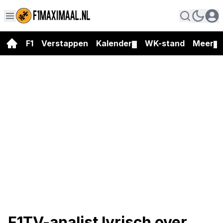
F1
Verstappen
Kalender
WK-stand
Meer
▼
▼
F1TV-analist lyrisch over