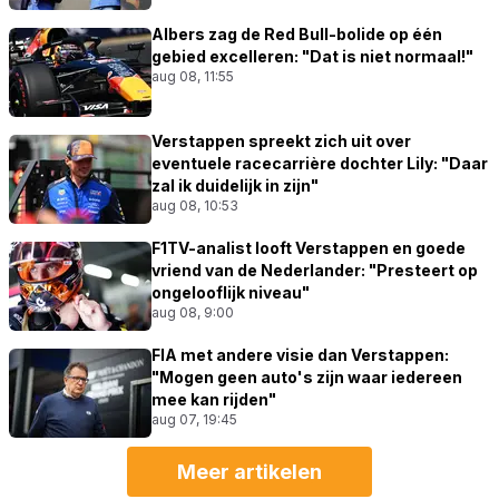
Albers zag de Red Bull-bolide op één
gebied excelleren: "Dat is niet normaal!"
aug 08, 11:55
Verstappen spreekt zich uit over
eventuele racecarrière dochter Lily: "Daar
zal ik duidelijk in zijn"
aug 08, 10:53
F1TV-analist looft Verstappen en goede
vriend van de Nederlander: "Presteert op
ongelooflijk niveau"
aug 08, 9:00
FIA met andere visie dan Verstappen:
"Mogen geen auto's zijn waar iedereen
mee kan rijden"
aug 07, 19:45
Meer artikelen