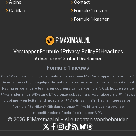
Alpine
Contact
Cadillac
Formule 1-reizen
Formule 1-kaarten
Verstappen
Formule 1
Privacy Policy
F1Headlines
Adverteren
Contact
Disclaimer
Formule 1-nieuws
Op F1Maximaal.nl vind je het laatste nieuws over
Max Verstappen
en
Formule 1
.
De redactie schrijft dagelijks de laatste nieuwtjes over de coureur van Red Bull
Racing en de andere teams en coureurs van de Formule 1. Ook houden we de
F1-kalender
en de
WK-stand
bij op onze subpagina's. Voor uitgebreid F1 nieuws
uit binnen- en buitenland moet je bij
F1Maximaal.nl
zijn. Heb je interesse om
Formule 1 te kijken? Kijk dan op onze
F1 live kijken-pagina
voor de
mogelijkheden of gebruik direct een
VPN
.
©
2026
F1Maximaal.nl
-
Alle rechten voorbehouden