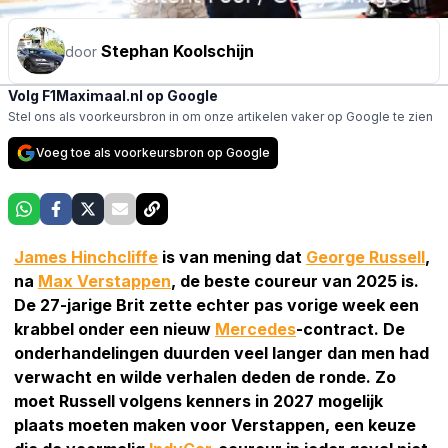
Stephan Koolschijn
door
Volg F1Maximaal.nl op Google
Stel ons als voorkeursbron in om onze artikelen vaker op Google te zien
Voeg toe als voorkeursbron op Google
James Hinchcliffe
is van mening dat
George Russell
,
na
Max Verstappen
, de beste coureur van 2025 is.
De 27-jarige Brit zette echter pas vorige week een
krabbel onder een nieuw
Mercedes
-contract. De
onderhandelingen duurden veel langer dan men had
verwacht en wilde verhalen deden de ronde. Zo
moet Russell volgens kenners in 2027 mogelijk
plaats moeten maken voor Verstappen, een keuze