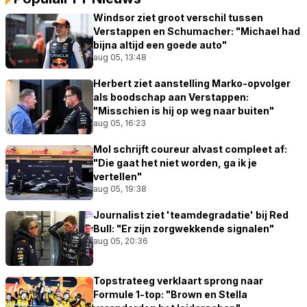
Windsor ziet groot verschil tussen
Verstappen en Schumacher: "Michael had
bijna altijd een goede auto"
aug 05, 13:48
Herbert ziet aanstelling Marko-opvolger
als boodschap aan Verstappen:
"Misschien is hij op weg naar buiten"
aug 05, 16:23
Mol schrijft coureur alvast compleet af:
"Die gaat het niet worden, ga ik je
vertellen"
aug 05, 19:38
Journalist ziet 'teamdegradatie' bij Red
Bull: "Er zijn zorgwekkende signalen"
aug 05, 20:36
Topstrateeg verklaart sprong naar
Formule 1-top: "Brown en Stella