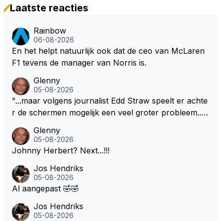
Laatste reacties
Rainbow
06-08-2026
En het helpt natuurlijk ook dat de ceo van McLaren
F1 tevens de manager van Norris is.
Glenny
05-08-2026
"...maar volgens journalist Edd Straw speelt er achte
r de schermen mogelijk een veel groter probleem..."
Ik weet het, ik zou er onderhand toch een beetje teg
Glenny
en moeten kunnen! Sh.t, helaas... Pfff.
05-08-2026
Johnny Herbert? Next...!!!
Jos Hendriks
05-08-2026
Al aangepast 🤣🤣
Jos Hendriks
05-08-2026