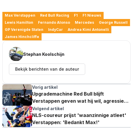
Max Verstappen
Red Bull Racing
F1
F1 Nieuws
Lewis Hamilton
Fernando Alonso
Mercedes
George Russell
GP Verenigde Staten
IndyCar
Andrea Kimi Antonelli
James Hinchcliffe
Stephan Koolschijn
Bekijk berichten van de auteur
Vorig artikel
Upgrademachine Red Bull blijft
Verstappen geven wat hij wil, agressieve
strategie onder de loep
Volgend artikel
NLS-coureur prijst 'waanzinnige atleet'
Verstappen: 'Bedankt Max!'