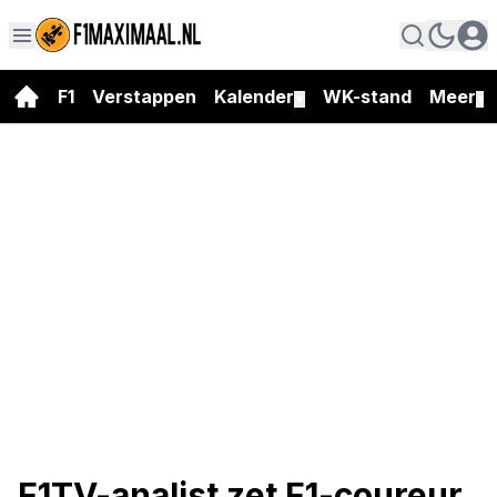
F1
Verstappen
Kalender
WK-stand
Meer
▼
▼
F1TV-analist zet F1-coureur