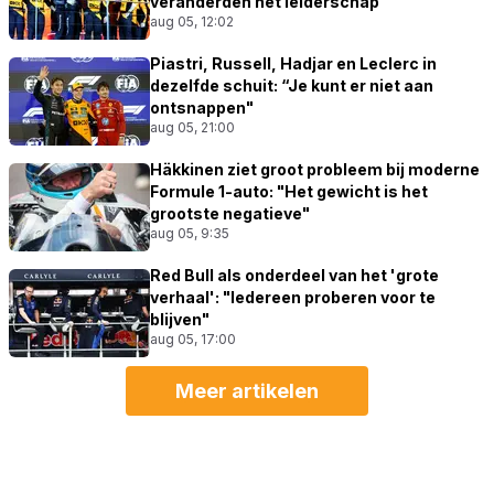
veranderden het leiderschap"
aug 05, 12:02
Piastri, Russell, Hadjar en Leclerc in
dezelfde schuit: “Je kunt er niet aan
ontsnappen"
aug 05, 21:00
Häkkinen ziet groot probleem bij moderne
Formule 1-auto: "Het gewicht is het
grootste negatieve"
aug 05, 9:35
Red Bull als onderdeel van het 'grote
verhaal': "Iedereen proberen voor te
blijven"
aug 05, 17:00
Meer artikelen