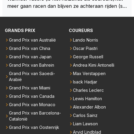
o. Na 2 rondes gokte Markus Winkelhock goed (hij k
meer gaan racen dan blijven ze achteraan rijden (so
oos regenbanden) en reed zelfs 6 ronden aan kop.
ms met een tankslang), en worden ze chagrijnige F1
Dat was ook de enige keer dat een Spyker ooit aan
analisten bij een vaag omroepbedrijf.
kop reed. Toen de rest van het veld ook regenband
GRANDS PRIX
COUREURS
en had, werd hij helaas aan alle kanten door iederee
n achterhaald. Hij moest later opgeven vanwege een
Grand Prix van Australië
Lando Norris
technisch mankement. Het was ook de enige keer d
Grand Prix van China
Oscar Piastri
at Markus Winkelhock een officiële Formule 1 race r
Grand Prix van Japan
George Russell
eed; hij vertrok daarna...
Grand Prix van Bahrein
Andrea Kimi Antonelli
Grand Prix van Saoedi-
Max Verstappen
Arabië
Isack Hadjar
Grand Prix van Miami
Charles Leclerc
Grand Prix van Canada
Lewis Hamilton
Grand Prix van Monaco
Alexander Albon
Grand Prix van Barcelona-
Carlos Sainz
Catalonië
Liam Lawson
Grand Prix van Oostenrijk
Arvid Lindblad