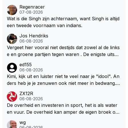
Regenracer
07-08-2026
Wat is die Singh zijn achternaam, want Singh is altijd
een tweede voornaam van indians.
Jos Hendriks
06-08-2026
Vergeet hier vooral niet destijds dat zowel al de links
e en groene partijen tegen waren . De enigste uitspr
aak van een groenlinkse daarnaast bouw er een dak
ed155
over dan kunnen ze hun eigen uitlaat gassen inade
06-08-2026
men maar niet wetende was dat de F1 motor schone
Kimi, kijk uit en luister niet te veel naar je "idool". An
r is dan een normale auto. Dus denk echt niet dat de
ders heb je je zenuwen ook niet meer in bedwang. Zi
ze groene/wollen regering hier de F1 talenten of kar
e Bezechi, Di Antonio.. misschien anders tegen Max/
ZX12R
ters zullen steunen laat staan om een euro in het cir
Marquez/Jos ? Veel gezelliger
06-08-2026
cuit Zandvoort te steken
De overheid en investeren in sport, het is als water
en vuur. De overheid kan amper de eigen broek oph
ouden. De Staat steelt liever, liefst van eigen burger
wg
s. Je kunt de Staat het best vergelijken met de sherif
06-08-2026