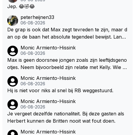
f van Nottinghem (Robin Hood) welk achter de bom
Jep. 😂🤣😂
en verscholen de argeloze burger opwacht om he
peterheijnen33
m/haar van zijn laatste zuurverdiende stuiver te ber
06-08-2026
oven. De Staat heeft nooit ooit maar een stuiver in Z
De grap is ook dat Max zegt tevreden te zijn, maar d
andvoort willen investeren en dat zal ook nooit gebe
an op de baan het absolute tegendeel bewijst. Lando
uren. Afdragen van BTW gelden en vergunningen bi
zegt daarentegen juist meer te willen, maar laat het
Monic Armiento-Hissink
j dergelijke sportievefestiviteiten MOET je dan weer
dan eigenlijk niet echt zien. ;)
06-08-2026
wel afstaan, de parasiet.
Max is geen doorsnee jongen zoals zijn leeftijdsgeno
otjes. Neem bijvoorbeeld zijn relatie met Kelly. Wie g
aat er een relatie aan met een vrouw die toch wat ja
Monic Armiento-Hissink
artjes ouder is en al een kleine heeft van een voorm
06-08-2026
alig RB-lid op de leeftijd van 23 jaar? Hij doet dingen
Hij is niet voor niks al snel bij RB weggestuurd.
die leeftijdsgenootjes niet doen en blijft toch heel gew
Monic Armiento-Hissink
oon. Ieder jaar is er in Hongarije een uitje voor zijn t
06-08-2026
eam. Op 28-jarige leeftijd is hij al eigenaar van een su
Je vergeet dezelfde nationaliteit. Bij deze gasten als
ccesvol raceteam. Hij is niet alleen speciaal in de aut
Herbert kunnen de Britten nooit wat fout doen.
o maar ook daarbuiten.
Monic Armiento-Hissink