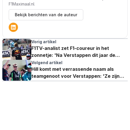
F1Maximaal.nl.
Bekijk berichten van de auteur
Vorig artikel
F1TV-analist zet F1-coureur in het
zonnetje: 'Na Verstappen dit jaar de
beste'
Volgend artikel
Hill komt met verrassende naam als
teamgenoot voor Verstappen: 'Ze zijn
goed bevriend'