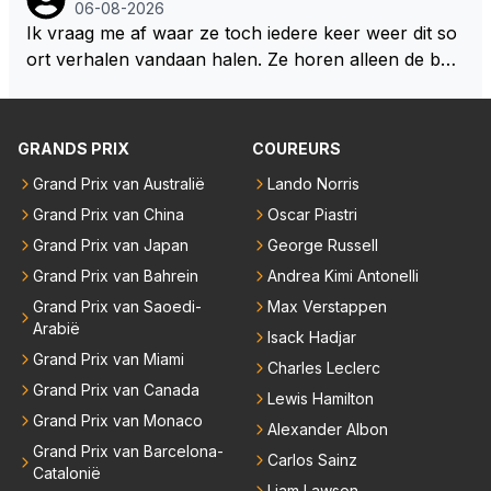
06-08-2026
Ik vraag me af waar ze toch iedere keer weer dit so
ort verhalen vandaan halen. Ze horen alleen de boa
rdradio's en interviews van Max, die uitgezonden en
gedaan worden als ie nog vol adrenaline zit, maar ni
emand weet wat er zich afspeelt achter gesloten de
GRANDS PRIX
COUREURS
uren. Bovendien werken er 2000 man bij RB en niet
Grand Prix van Australië
Lando Norris
iedereen is vertrokken. Dat er nu een paar jaar acht
Grand Prix van China
Oscar Piastri
er elkaar mensen een andere uitdagingen zoeken of
niet meer in de F1 willen werken is niet zo gek als de
Grand Prix van Japan
George Russell
meesten van hen al sinds dat RB hun intrede deed a
Grand Prix van Bahrein
Andrea Kimi Antonelli
anwezig waren. De mensen die nu een aantal van di
Grand Prix van Saoedi-
Max Verstappen
e lege plaatsen op gaan vullen hebben ook al jaren
Arabië
Isack Hadjar
binnen RB gewerkt en zijn voor Max geen vreemde
Grand Prix van Miami
Charles Leclerc
n meer. Ook andere teams verliezen mensen. Er wo
Grand Prix van Canada
Lewis Hamilton
rdt teveel drama van gemaakt.
Grand Prix van Monaco
Alexander Albon
Grand Prix van Barcelona-
Carlos Sainz
Catalonië
Liam Lawson