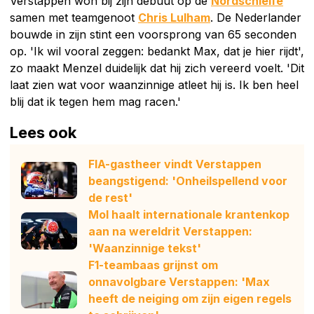
Verstappen won bij zijn debuut op de
Nordschleife
samen met teamgenoot
Chris Lulham
. De Nederlander
bouwde in zijn stint een voorsprong van 65 seconden
op. 'Ik wil vooral zeggen: bedankt Max, dat je hier rijdt',
zo maakt Menzel duidelijk dat hij zich vereerd voelt. 'Dit
laat zien wat voor waanzinnige atleet hij is. Ik ben heel
blij dat ik tegen hem mag racen.'
Lees ook
FIA-gastheer vindt Verstappen
beangstigend: 'Onheilspellend voor
de rest'
Mol haalt internationale krantenkop
aan na wereldrit Verstappen:
'Waanzinnige tekst'
F1-teambaas grijnst om
onnavolgbare Verstappen: 'Max
heeft de neiging om zijn eigen regels