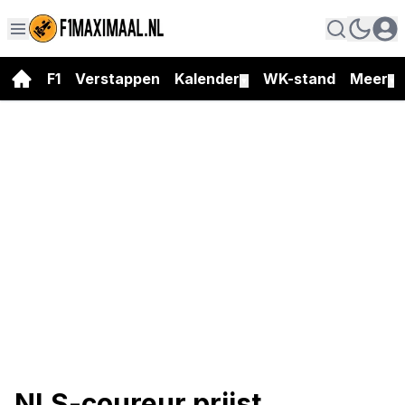
F1
Verstappen
Kalender
WK-stand
Meer
▼
▼
NLS-coureur prijst