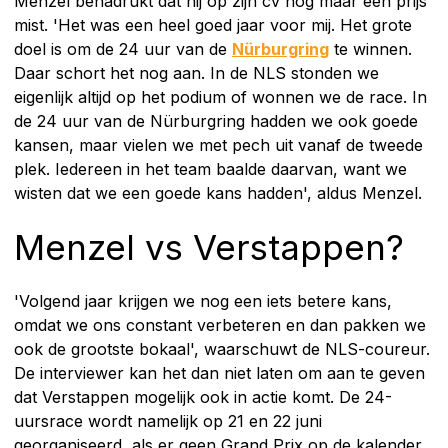
Menzel benadrukt dat hij op zijn cv nog maar één prijs
mist. 'Het was een heel goed jaar voor mij. Het grote
doel is om de 24 uur van de
Nürburgring
te winnen.
Daar schort het nog aan. In de NLS stonden we
eigenlijk altijd op het podium of wonnen we de race. In
de 24 uur van de Nürburgring hadden we ook goede
kansen, maar vielen we met pech uit vanaf de tweede
plek. Iedereen in het team baalde daarvan, want we
wisten dat we een goede kans hadden', aldus Menzel.
Menzel vs Verstappen?
'Volgend jaar krijgen we nog een iets betere kans,
omdat we ons constant verbeteren en dan pakken we
ook de grootste bokaal', waarschuwt de NLS-coureur.
De interviewer kan het dan niet laten om aan te geven
dat Verstappen mogelijk ook in actie komt. De 24-
uursrace wordt namelijk op 21 en 22 juni
georganiseerd, als er geen Grand Prix op de kalender