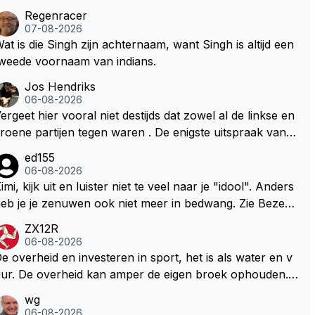
Regenracer
07-08-2026
at is die Singh zijn achternaam, want Singh is altijd een
weede voornaam van indians.
Jos Hendriks
06-08-2026
ergeet hier vooral niet destijds dat zowel al de linkse en
roene partijen tegen waren . De enigste uitspraak van e
n groenlinkse daarnaast bouw er een dak over dan kun
ed155
en ze hun eigen uitlaat gassen inademen maar niet wet
06-08-2026
nde was dat de F1 motor schoner is dan een normale a
imi, kijk uit en luister niet te veel naar je "idool". Anders
to. Dus denk echt niet dat deze groene/wollen regering
eb je je zenuwen ook niet meer in bedwang. Zie Bezech
ier de F1 talenten of karters zullen steunen laat staan o
, Di Antonio.. misschien anders tegen Max/Marquez/Jos
ZX12R
m een euro in het circuit Zandvoort te steken
 Veel gezelliger
06-08-2026
e overheid en investeren in sport, het is als water en v
ur. De overheid kan amper de eigen broek ophouden.
e Staat steelt liever, liefst van eigen burgers. Je kunt de
wg
taat het best vergelijken met de sheriff van Nottinghem
06-08-2026