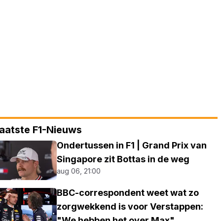
aatste F1-Nieuws
Ondertussen in F1 | Grand Prix van
Singapore zit Bottas in de weg
aug 06, 21:00
BBC-correspondent weet wat zo
zorgwekkend is voor Verstappen:
"We hebben het over Max"