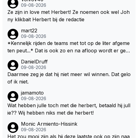
09-08-2026
Ze zijn in love met Herbert! Ze noemen ook wel Joh
ny klikbait Herbert bij de redactie
mart22
09-08-2026
*Kennelijk rijden de teams met tot op de liter afgeme
ten peut...* Dat is ook zo en na afloop wordt er gec
ontroleerd en moet er nog minimaal 1 liter in de tank
DanielDruff
zitten. Om die reden is Vettel ooit gediskwalificeerd. J
09-08-2026
e hoort soms ook wel eens dat ze brandstoof moete
Daarmee zeg je dat hij niet meer wil winnen. Dat gelo
n sparen als de race engineer denkt dat ze die ene li
of ik niet.
ter niet gaan halen. Je zou dit ook kunnen oplossen
jamamoto
door die 1 liter te verhogen naar bijv. 5 liter en dan di
09-08-2026
e ronden achter SC niet mee te tellen. Na x ronden
Wat hebben julle toch met die herbert, betaald hij jull
SC moet er na afloop niet nog 5 maar x liter inzitten.
ie?? Wij hebben niks met die herbert!
Monic Armiento-Hissink
09-08-2026
Het zou mooi zijn als hij deze laatste ook op zijn naa