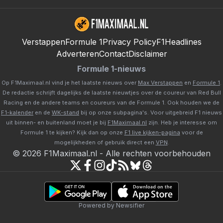
Verstappen
Formule 1
Privacy Policy
F1Headlines
Adverteren
Contact
Disclaimer
Formule 1-nieuws
Op F1Maximaal.nl vind je het laatste nieuws over
Max Verstappen
en
Formule 1
.
De redactie schrijft dagelijks de laatste nieuwtjes over de coureur van Red Bull
Racing en de andere teams en coureurs van de Formule 1. Ook houden we de
F1-kalender
en de
WK-stand
bij op onze subpagina's. Voor uitgebreid F1 nieuws
uit binnen- en buitenland moet je bij
F1Maximaal.nl
zijn. Heb je interesse om
Formule 1 te kijken? Kijk dan op onze
F1 live kijken-pagina
voor de
mogelijkheden of gebruik direct een
VPN
.
©
2026
F1Maximaal.nl
-
Alle rechten voorbehouden
Powered by Newsifier