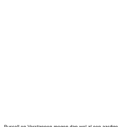
Russell en Verstappen mogen dan wel al een aardige