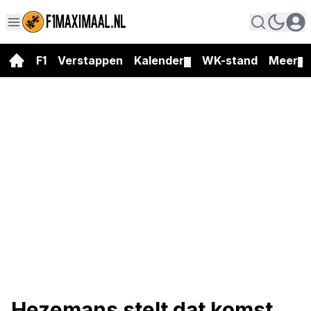
F1
Verstappen
Kalender
WK-stand
Meer
▼
▼
Hezemans stelt dat komst