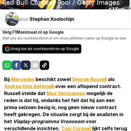
Stephan Koolschijn
door
Volg F1Maximaal.nl op Google
Stel ons als voorkeursbron in om onze artikelen vaker op Google te zien
Voeg toe als voorkeursbron op Google
Bij
Mercedes
beschikt zowel
George Russell
als
Andrea Kimi Antonelli
over een aflopend contract.
Russell stelde dat
Max Verstappen
mogelijk de
reden is dat hij, ondanks het feit dat hij aan een
prima seizoen bezig is, nog geen nieuw contract
heeft gekregen. De situatie zorgt bij de analisten in
het
Viaplay-programma Vrooooom
voor
verschillende inzichten.
Tom Coronel
lijkt zelfs terug