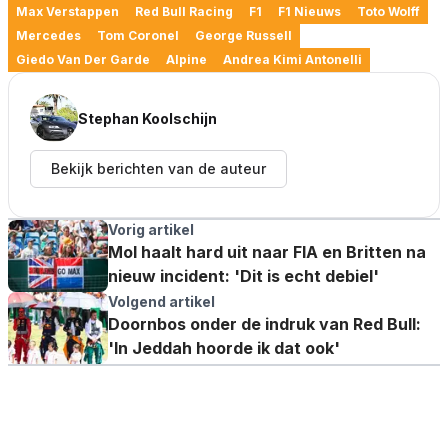
Max Verstappen
Red Bull Racing
F1
F1 Nieuws
Toto Wolff
Mercedes
Tom Coronel
George Russell
Giedo Van Der Garde
Alpine
Andrea Kimi Antonelli
Stephan Koolschijn
Bekijk berichten van de auteur
Vorig artikel
Mol haalt hard uit naar FIA en Britten na
nieuw incident: 'Dit is echt debiel'
Volgend artikel
Doornbos onder de indruk van Red Bull:
'In Jeddah hoorde ik dat ook'