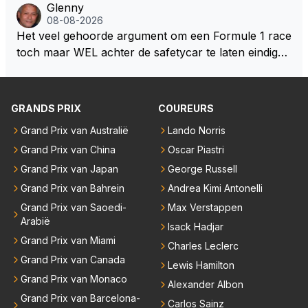
Glenny
uden dan dat hij op dit moment beweerd. Dan kan hij
ert nu de spindoctor van newey geworden?? Eerlijk
08-08-2026
zijn talenten en uitzonderlijke klasse laten zien en he
gezegd snap ik de de kop én het artikel niet echt.
Het veel gehoorde argument om een Formule 1 race
eft daar enorm veel lol aan.
toch maar WEL achter de safetycar te laten eindigen
en aldus niet te kiezen voor een stukje verlenging, is
dat men vreest voor een brandstof tekort. Kennelijk
rijden de teams met tot op de liter afgemeten peut...
GRANDS PRIX
COUREURS
Grand Prix van Australië
Lando Norris
Grand Prix van China
Oscar Piastri
Grand Prix van Japan
George Russell
Grand Prix van Bahrein
Andrea Kimi Antonelli
Grand Prix van Saoedi-
Max Verstappen
Arabië
Isack Hadjar
Grand Prix van Miami
Charles Leclerc
Grand Prix van Canada
Lewis Hamilton
Grand Prix van Monaco
Alexander Albon
Grand Prix van Barcelona-
Carlos Sainz