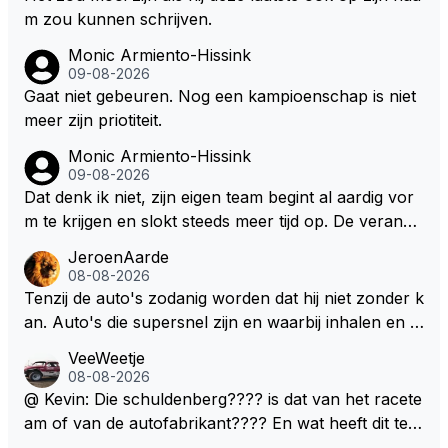
m zou kunnen schrijven.
Monic Armiento-Hissink
09-08-2026
Gaat niet gebeuren. Nog een kampioenschap is niet
meer zijn priotiteit.
Monic Armiento-Hissink
09-08-2026
Dat denk ik niet, zijn eigen team begint al aardig vor
m te krijgen en slokt steeds meer tijd op. De verande
ringen die de komende twee jaar door gevoerd word
JeroenAarde
en zullen ben ik bang niet het gewenste effect hebb
08-08-2026
en. Mocht het wel zo zijn dan zal het 3 jaar zijn, hoo
Tenzij de auto's zodanig worden dat hij niet zonder k
guit 5 jaar maar echt niet langer. Vergeet niet, hij hee
an. Auto's die supersnel zijn en waarbij inhalen en v
ft nu een aantal races in GT3 gereden en dat heeft h
erdedigen uitdagingen zijn! Max houdt van snelheid,
VeeWeetje
em meer plezier gebracht dan de F1 op dit moment.
ronkende motoren en op de grenzen rijden van de
08-08-2026
mogelijkheden. Het ouderwetse racen waarbij de ma
@ Kevin: Die schuldenberg???? is dat van het racete
nnen en jongens verdeeld worden. Als deze auto's g
am of van de autofabrikant???? En wat heeft dit te
ebouwd worden zie ik Max het nog wel langer volho
maken met de prestaties van Newey???? En is Herb