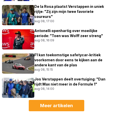
De la Rosa plaatst Verstappen in uniek
rijtje: "Zij zijn mijn twee favoriete
coureurs"
aug 08, 17:00
Antonelli openhartig over moeilijke
periode: "Toen was Wolff zeer streng"
aug 08, 16:09
F1 kan toekomstige safetycar-kritiek
voorkomen door eens te kijken aan de
andere kant van de plas
aug 08, 15:15
Jos Verstappen deelt overtuiging: "Dan
rijdt Max niet meer in de Formule 1"
aug 08, 14:00
Meer artikelen