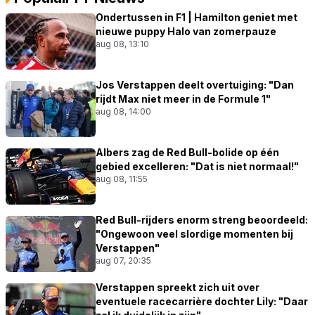
Ondertussen in F1 | Hamilton geniet met
nieuwe puppy Halo van zomerpauze
aug 08, 13:10
Jos Verstappen deelt overtuiging: "Dan
rijdt Max niet meer in de Formule 1"
aug 08, 14:00
Albers zag de Red Bull-bolide op één
gebied excelleren: "Dat is niet normaal!"
aug 08, 11:55
Red Bull-rijders enorm streng beoordeeld:
"Ongewoon veel slordige momenten bij
Verstappen"
aug 07, 20:35
Verstappen spreekt zich uit over
eventuele racecarrière dochter Lily: "Daar