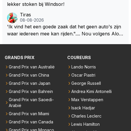
zijn visie van het huidige concept volg. Om de borst
lekker stoken bij Windsor!
vooruit te houden zonder gezichtsverlies is de oplos
Tiras
sing eenvoudig. Maak de motor voor een groot deel
08-08-2026
belangrijker dan de batterij in verhouding 65/35 en ni
'Ik vind het een goede zaak dat het geen auto's zijn
emand zeurt meer. De verbetering van de F1 zit in d
waar iedereen mee kan rijden.".... Nou volgens Alon
e brandstof. De batterij zorgt op den duur weer voo
so kan onder deze nieuwe (m.n. energie) regelemen
r een ander milieu probleem. Door de klimaatgekte i
ten zelfs zijn Engineer deze auto nu besturen.
s de F1 en auto industrie ook de batterij richting opg
GRANDS PRIX
COUREURS
egaan. Deze batterij heeft het gewicht in de F1 autos
erg omhoog geschroefd. Daar zou je al een behoorli
Grand Prix van Australië
Lando Norris
jke gewichtsvermindering mee doen en ruimte creër
Grand Prix van China
Oscar Piastri
en om de autos kleiner en smaller te maken. Om we
Grand Prix van Japan
George Russell
er echte raceauto's te zien zodat iedereen weer teru
Grand Prix van Bahrein
Andrea Kimi Antonelli
gkomt naar de F1 die inmiddels weggelopen zijn!
Grand Prix van Saoedi-
Max Verstappen
Arabië
Isack Hadjar
Grand Prix van Miami
Charles Leclerc
Grand Prix van Canada
Lewis Hamilton
Grand Prix van Monaco