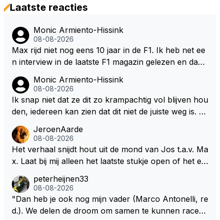
Laatste reacties
Monic Armiento-Hissink
08-08-2026
Max rijd niet nog eens 10 jaar in de F1. Ik heb net ee
n interview in de laatste F1 magazin gelezen en daari
n werd de vraag gesteld waar hij zijn eigen teanm in
Monic Armiento-Hissink
10, 20 jaar ziet staan, zijn antwoord:" dan moet er e
08-08-2026
en professioneel team staan dat mee doet voor over
Ik snap niet dat ze dit zo krampachtig vol blijven hou
winningen en kampioenschappen. Die standaard mo
den, iedereen kan zien dat dit niet de juiste weg is. W
et er altijd zijn. Het tempo van de doorontwikkeling h
at is er mis mee om je fouten toe te geven in plaats v
JeroenAarde
angt ook een klein beetje af van mijn eigen keuzes v
an te gaan wijzen naar anderen waarom het fout is
08-08-2026
oor de komende jaren en wat ik doe in de F1. Maar
gegaan. Als ze hadden gewild dan hadden ze ook in
Het verhaal snijdt hout uit de mond van Jos t.a.v. Ma
het is zeker de doelstelling om het race team verder
kunnen grijpen op basis van veiligheid want er zijn si
x. Laat bij mij alleen het laatste stukje open of het ee
uit te breiden richting de langeafstandsracerij met na
tuaties waarbij de coureur geen controle heeft over
n masterpiece voor de onderhandelingen is of werk
peterheijnen33
me, niet richting de F1." Aangezien zijn team in diver
het vermogen van de auto en dat kan tot gevaarlijke
elijkheid.
08-08-2026
se klassen al meedoet en ook in de hoogste klasse,
situaties leiden. Deze auto's worden steeds complex
"Dan heb je ook nog mijn vader (Marco Antonelli, re
zie ik hem er niet nog 10 jaar aanplakken aangezien
er, ook voor de gene die ze moeten maken. Kunnen
d.). We delen de droom om samen te kunnen racen i
hij in datzelfde interview aangeeft er zelf als team ba
we niet gewoon terug naar een gaspedaal, rempeda