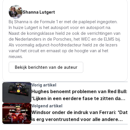
Shanna Lutgert
Bij Shanna is de Formule 1 er met de paplepel ingegoten.
In huize Lutgert is het autosport voor en autosport na.
Naast de koningsklasse hield ze ook de verrichtingen van
de Nederlanders in de Porsches, het WEC en de ELMS bij.
Als voormalig adjunct-hoofdredacteur hield ze de lezers
vanaf het circuit en ernaast op de hoogte van al het
nieuws.
Bekijk berichten van de auteur
Vorig artikel
Hughes benoemt problemen van Red Bull:
'Lijken in een eerdere fase te zitten dan
de rivalen'
Volgend artikel
Windsor onder de indruk van Ferrari: 'Dat
is erg verontrustend voor alle andere
teams'