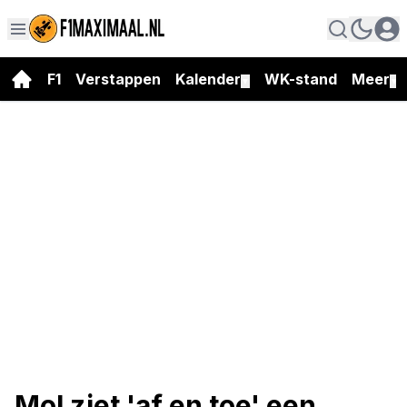
F1
Verstappen
Kalender
WK-stand
Meer
▼
▼
Mol ziet 'af en toe' een