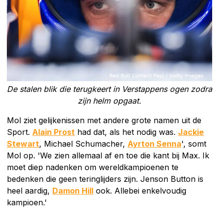
De stalen blik die terugkeert in Verstappens ogen zodra
zijn helm opgaat.
Mol ziet gelijkenissen met andere grote namen uit de
Sport.
Alain Prost
had dat, als het nodig was.
Jackie
Stewart
, Michael Schumacher,
Ayrton Senna
', somt
Mol op. 'We zien allemaal af en toe die kant bij Max. Ik
moet diep nadenken om wereldkampioenen te
bedenken die geen teringlijders zijn. Jenson Button is
heel aardig,
Damon Hill
ook. Allebei enkelvoudig
kampioen.'