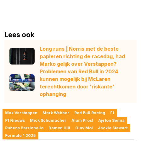
Lees ook
Long runs | Norris met de beste
papieren richting de racedag, had
Marko gelijk over Verstappen?
Problemen van Red Bull in 2024
kunnen mogelijk bij McLaren
terechtkomen door 'riskante'
ophanging
Max Verstappen
Mark Webber
Red Bull Racing
F1
F1 Nieuws
Mick Schumacher
Alain Prost
Ayrton Senna
Rubens Barrichello
Damon Hill
Olav Mol
Jackie Stewart
Formule 1 2025