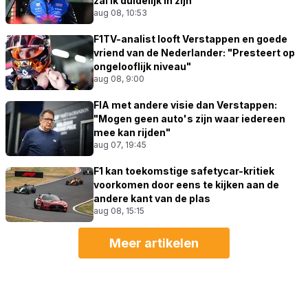
zal ik duidelijk in zijn"
aug 08, 10:53
F1TV-analist looft Verstappen en goede
vriend van de Nederlander: "Presteert op
ongelooflijk niveau"
aug 08, 9:00
FIA met andere visie dan Verstappen:
"Mogen geen auto's zijn waar iedereen
mee kan rijden"
aug 07, 19:45
F1 kan toekomstige safetycar-kritiek
voorkomen door eens te kijken aan de
andere kant van de plas
aug 08, 15:15
Meer artikelen