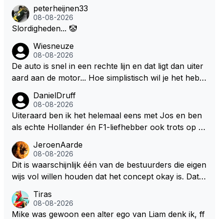
n dezelfde auto. Dat zou echt geweldig zijn" How ab
as boven op te willen zitten maar geen 24 races per
peterheijnen33
al een versnellingsbak en een stuur?
out die droom met Kimi en Marco én Max én Jos? ;)
08-08-2026
jaar van huis te willen zijn.
Slordigheden... 🤡
Wiesneuze
08-08-2026
De auto is snel in een rechte lijn en dat ligt dan uiter
aard aan de motor... Hoe simplistisch wil je het hebb
en? Juist in de buurt van de topsnelheid is luchtwee
DanielDruff
rstand ontzettend belangrijk. Heeft Red Bull bochtgri
08-08-2026
p opgegeven voor topsnelheid? Dat is iets wat vaker
Uiteraard ben ik het helemaal eens met Jos en ben
gebeurd is, zeker met Verstappen aan bet stuur.
als echte Hollander én F1-liefhebber ook trots op de
fantastische carrière van Max Verstappen, maar de l
JeroenAarde
aatste tijd kriebelt bij mij toch de wens dat hij nog een
08-08-2026
s een knappe auto van Red Bull krijgt, waarmee hij d
Dit is waarschijnlijk één van de bestuurders die eigen
ie laatste paar records van Lewis 'ik-reed-in-een-Me
wijs vol willen houden dat het concept okay is. Dat is
rcedes-die-3-seconden-sneller-is-dan-de-rest' Hamil
het niet, dat ziet iedereen en wordt ook door de cou
Tiras
ton kan slopen. Hij heeft dat natuurlijk ook in zich, al
reurs gezegd! Dat het lichter, korter en smaller zou
08-08-2026
leen die shit-Red Bull moet beter.
moeten onderschrijf ik maar het is niet gezegd dat ik
Mike was gewoon een alter ego van Liam denk ik, ff