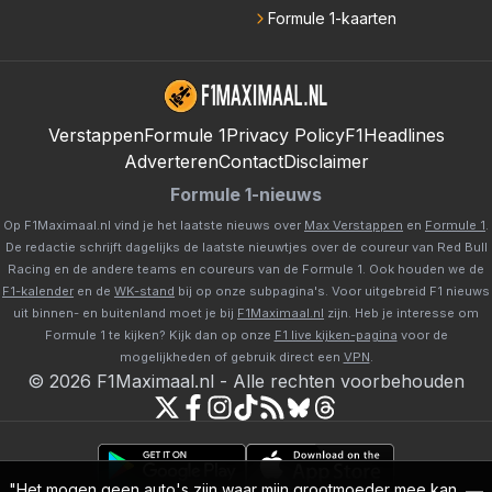
Formule 1-kaarten
Verstappen
Formule 1
Privacy Policy
F1Headlines
Adverteren
Contact
Disclaimer
Formule 1-nieuws
Op F1Maximaal.nl vind je het laatste nieuws over
Max Verstappen
en
Formule 1
.
De redactie schrijft dagelijks de laatste nieuwtjes over de coureur van Red Bull
Racing en de andere teams en coureurs van de Formule 1. Ook houden we de
F1-kalender
en de
WK-stand
bij op onze subpagina's. Voor uitgebreid F1 nieuws
uit binnen- en buitenland moet je bij
F1Maximaal.nl
zijn. Heb je interesse om
Formule 1 te kijken? Kijk dan op onze
F1 live kijken-pagina
voor de
mogelijkheden of gebruik direct een
VPN
.
©
2026
F1Maximaal.nl
-
Alle rechten voorbehouden
"Het mogen geen auto's zijn waar mijn grootmoeder mee kan