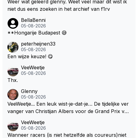
Weer wat geleerd glenny. Weet veel maar dit wist ik
niet dus eens zoeken in het archief van f1rv
BellaBenni
05-08-2026
**Hongarije Budapest 😅
peterheijnen33
05-08-2026
Een wijze keuze! 😋
VeeWeetje
05-08-2026
Thx.
Glenny
05-08-2026
VeeWeetje... Een leuk wist-je-dat-je… De tijdelijke ver
vanger van Christijan Albers voor de Grand Prix van
Europa op de Nürburgring in 2007 was testrijder Ma
VeeWeetje
rkus Winkelhock. Vanaf de race daarna werd het st
05-08-2026
oeltje definitief overgenomen door Sakon Yamamot
Wanneer racers (is niet hetzelfde als coureurs)niet