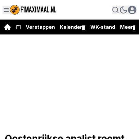
F1
Verstappen
Kalender
WK-stand
Meer
▼
▼
Oostenrijkse analist roemt