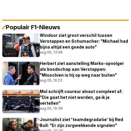
Populair F1-Nieuws
Windsor ziet groot verschil tussen
Verstappen en Schumacher: "Michael had
bijna altijd een goede auto"
aug 05, 13:48
Herbert ziet aanstelling Marko-opvolger
als boodschap aan Verstappen:
"Misschien is hij op weg naar buiten"
aug 05, 16:23
Mol schrijft coureur alvast compleet af:
"Die gaat het niet worden, ga ik je
vertellen"
aug 05, 19:38
Journalist ziet 'teamdegradatie' bij Red
Bull: "Er zijn zorgwekkende signalen"
aug 05, 20:36