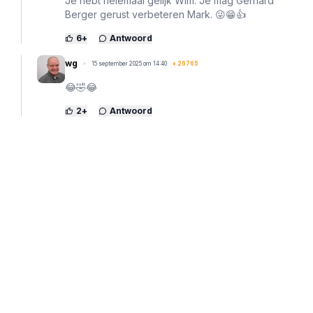
Je hebt helemaal gelijk Wim. Je mag Gerhard
Berger gerust verbeteren Mark. 😜😁👍
6
+
Antwoord
wg
15 september 2025 om 14:40
+
26765
😂🤣😂
2
+
Antwoord