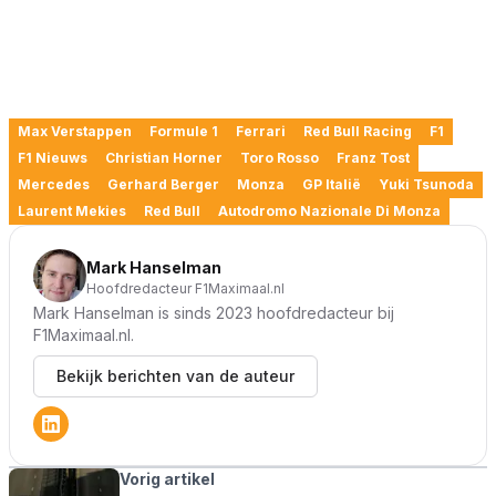
Max Verstappen
Formule 1
Ferrari
Red Bull Racing
F1
F1 Nieuws
Christian Horner
Toro Rosso
Franz Tost
Mercedes
Gerhard Berger
Monza
GP Italië
Yuki Tsunoda
Laurent Mekies
Red Bull
Autodromo Nazionale Di Monza
Mark Hanselman
Hoofdredacteur F1Maximaal.nl
Mark Hanselman is sinds 2023 hoofdredacteur bij
F1Maximaal.nl.
Bekijk berichten van de auteur
Vorig artikel