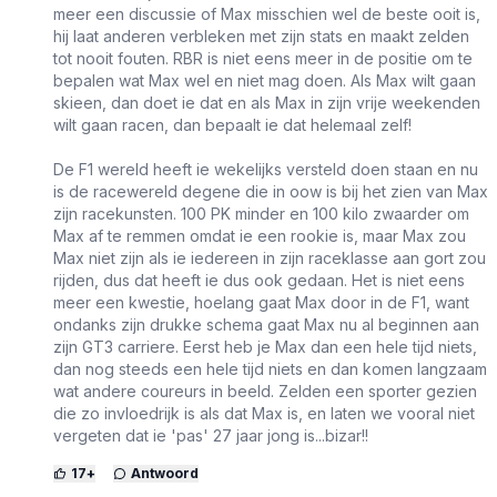
meer een discussie of Max misschien wel de beste ooit is,
hij laat anderen verbleken met zijn stats en maakt zelden
tot nooit fouten. RBR is niet eens meer in de positie om te
bepalen wat Max wel en niet mag doen. Als Max wilt gaan
skieen, dan doet ie dat en als Max in zijn vrije weekenden
wilt gaan racen, dan bepaalt ie dat helemaal zelf!
De F1 wereld heeft ie wekelijks versteld doen staan en nu
is de racewereld degene die in oow is bij het zien van Max
zijn racekunsten. 100 PK minder en 100 kilo zwaarder om
Max af te remmen omdat ie een rookie is, maar Max zou
Max niet zijn als ie iedereen in zijn raceklasse aan gort zou
rijden, dus dat heeft ie dus ook gedaan. Het is niet eens
meer een kwestie, hoelang gaat Max door in de F1, want
ondanks zijn drukke schema gaat Max nu al beginnen aan
zijn GT3 carriere. Eerst heb je Max dan een hele tijd niets,
dan nog steeds een hele tijd niets en dan komen langzaam
wat andere coureurs in beeld. Zelden een sporter gezien
die zo invloedrijk is als dat Max is, en laten we vooral niet
vergeten dat ie 'pas' 27 jaar jong is...bizar!!
17
+
Antwoord