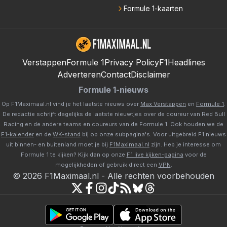
Formule 1-kaarten
Verstappen
Formule 1
Privacy Policy
F1Headlines
Adverteren
Contact
Disclaimer
Formule 1-nieuws
Op F1Maximaal.nl vind je het laatste nieuws over
Max Verstappen
en
Formule 1
.
De redactie schrijft dagelijks de laatste nieuwtjes over de coureur van Red Bull
Racing en de andere teams en coureurs van de Formule 1. Ook houden we de
F1-kalender
en de
WK-stand
bij op onze subpagina's. Voor uitgebreid F1 nieuws
uit binnen- en buitenland moet je bij
F1Maximaal.nl
zijn. Heb je interesse om
Formule 1 te kijken? Kijk dan op onze
F1 live kijken-pagina
voor de
mogelijkheden of gebruik direct een
VPN
.
©
2026
F1Maximaal.nl
-
Alle rechten voorbehouden