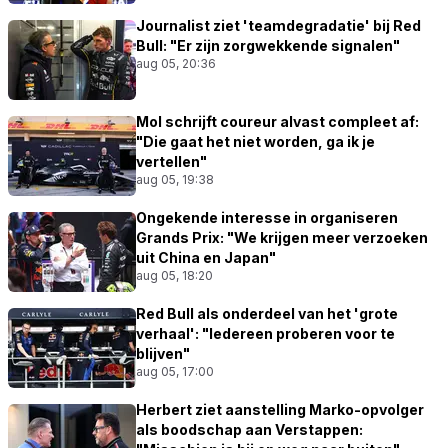
Journalist ziet 'teamdegradatie' bij Red
Bull: "Er zijn zorgwekkende signalen"
aug 05, 20:36
Mol schrijft coureur alvast compleet af:
"Die gaat het niet worden, ga ik je
vertellen"
aug 05, 19:38
Ongekende interesse in organiseren
Grands Prix: "We krijgen meer verzoeken
uit China en Japan"
aug 05, 18:20
Red Bull als onderdeel van het 'grote
verhaal': "Iedereen proberen voor te
blijven"
aug 05, 17:00
Herbert ziet aanstelling Marko-opvolger
als boodschap aan Verstappen: