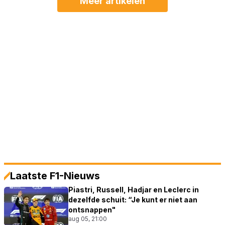
Meer artikelen
Laatste F1-Nieuws
Piastri, Russell, Hadjar en Leclerc in
dezelfde schuit: “Je kunt er niet aan
ontsnappen"
aug 05, 21:00