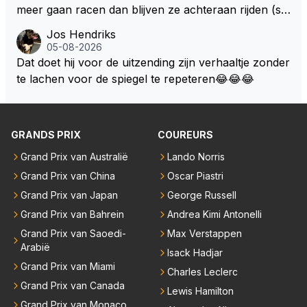
o. Na 2 rondes gokte Markus Winkelhock goed (hij k
meer gaan racen dan blijven ze achteraan rijden (so
oos regenbanden) en reed zelfs 6 ronden aan kop.
ms met een tankslang), en worden ze chagrijnige F1
Jos Hendriks
Dat was ook de enige keer dat een Spyker ooit aan
analisten bij een vaag omroepbedrijf.
05-08-2026
kop reed. Toen de rest van het veld ook regenband
Dat doet hij voor de uitzending zijn verhaaltje zonder
en had, werd hij helaas aan alle kanten door iederee
te lachen voor de spiegel te repeteren😂😂😂
n achterhaald. Hij moest later opgeven vanwege een
technisch mankement. Het was ook de enige keer d
at Markus Winkelhock een officiële Formule 1 race r
GRANDS PRIX
COUREURS
eed; hij vertrok daarna...
Grand Prix van Australië
Lando Norris
Grand Prix van China
Oscar Piastri
Grand Prix van Japan
George Russell
Grand Prix van Bahrein
Andrea Kimi Antonelli
Grand Prix van Saoedi-
Max Verstappen
Arabië
Isack Hadjar
Grand Prix van Miami
Charles Leclerc
Grand Prix van Canada
Lewis Hamilton
Grand Prix van Monaco