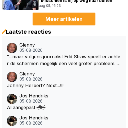
"Misschien is hij op weg naar buiten"
aug 05, 16:23
Meer artikelen
Laatste reacties
Glenny
05-08-2026
"...maar volgens journalist Edd Straw speelt er achte
r de schermen mogelijk een veel groter probleem..."
Ik weet het, ik zou er onderhand toch een beetje teg
Glenny
en moeten kunnen! Sh.t, helaas... Pfff.
05-08-2026
Johnny Herbert? Next...!!!
Jos Hendriks
05-08-2026
Al aangepast 🤣🤣
Jos Hendriks
05-08-2026