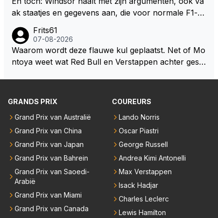
En toch: Windsor haalt met zijn argumenten, ook va
jezelf dan ook wel eens afgevraagd of de dappere b
ak staatjes en gegevens aan, die voor normale F1-fa
oswachter werkelijk Roodkapje uit de buik van de bo
ns niet te verkrijgen of te snappen zijn. Iets met "co
Frits61
ze wolff gesneden heeft?
okies made of your own dough" 🤣
07-08-2026
Waarom wordt deze flauwe kul geplaatst. Net of Mo
ntoya weet wat Red Bull en Verstappen achter geslo
ten deuren bespreken.
GRANDS PRIX
COUREURS
Grand Prix van Australië
Lando Norris
Grand Prix van China
Oscar Piastri
Grand Prix van Japan
George Russell
Grand Prix van Bahrein
Andrea Kimi Antonelli
Grand Prix van Saoedi-
Max Verstappen
Arabië
Isack Hadjar
Grand Prix van Miami
Charles Leclerc
Grand Prix van Canada
Lewis Hamilton