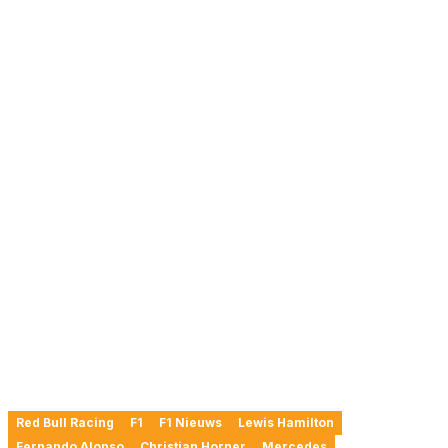
Red Bull Racing
F1
F1 Nieuws
Lewis Hamilton
Fernando Alonso
Christian Horner
Mercedes