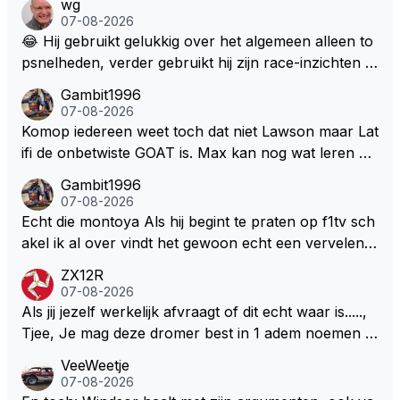
wg
07-08-2026
😂 Hij gebruikt gelukkig over het algemeen alleen to
psnelheden, verder gebruikt hij zijn race-inzichten q
ua rotatie, baangebruik, etc. Alleen snelheid in of uit
Gambit1996
een bocht zegt helemaal niets, dus wat dat betreft h
07-08-2026
eeft hij sowieso gelijk 😂.
Komop iedereen weet toch dat niet Lawson maar Lat
ifi de onbetwiste GOAT is. Max kan nog wat leren va
n hem En iedereen maar zeggen Schumacher of Ha
Gambit1996
milton, hahahaha. Latifi pakt ze allemaal met de oge
07-08-2026
n dicht met als onbetwiste nummer 2 of GOATINES
Echt die montoya Als hij begint te praten op f1tv sch
S Lawson natuurlijk 😂😂😂😂😂
akel ik al over vindt het gewoon echt een vervelend
mannetje met zijn geblaas alsof hij het allemaal wel
ZX12R
weet 🤮🤮
07-08-2026
Als jij jezelf werkelijk afvraagt of dit echt waar is.....,
Tjee, Je mag deze dromer best in 1 adem noemen m
et bv een Hans Christian Andersen. Enorme drang n
VeeWeetje
aar voordragen uit eigen geest. Kan mij voorstellen d
07-08-2026
at je het leuk vindt sprookjes te luisteren maar heb jij