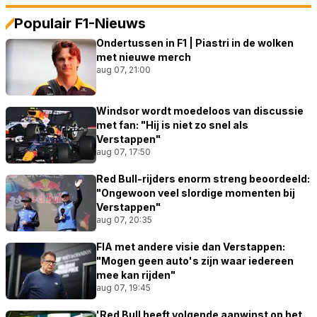
Populair F1-Nieuws
Ondertussen in F1 | Piastri in de wolken
met nieuwe merch
aug 07, 21:00
Windsor wordt moedeloos van discussie
met fan: "Hij is niet zo snel als
Verstappen"
aug 07, 17:50
Red Bull-rijders enorm streng beoordeeld:
"Ongewoon veel slordige momenten bij
Verstappen"
aug 07, 20:35
FIA met andere visie dan Verstappen:
"Mogen geen auto's zijn waar iedereen
mee kan rijden"
aug 07, 19:45
'Red Bull heeft volgende aanwinst op het