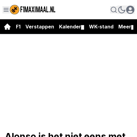
F1
Verstappen
Kalender
WK-stand
Meer
▼
▼
Alonso is het niet eens met