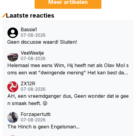
Meer artikelen
Laatste reacties
Bassie1
07-08-2026
Geen discussie waard! Sluiten!
VeeWeetje
07-08-2026
Helemaal mee eens Wim, Hij heeft net als Olav Mol s
oms een wat "dwingende mening" Het kan best dat
de fan in kwestie probeerde een vergelijkbaar gevoe
ZX12R
l bij Windsor op te roepen. Maar in een tijd zonder r
07-08-2026
aces zijn dit leuke berichtjes
AH, een vreemdganger dus, Geen wonder dat ie gee
n smaak heeft. 😜
Forzapertutti
07-08-2026
The Hinch is geen Engelsman...