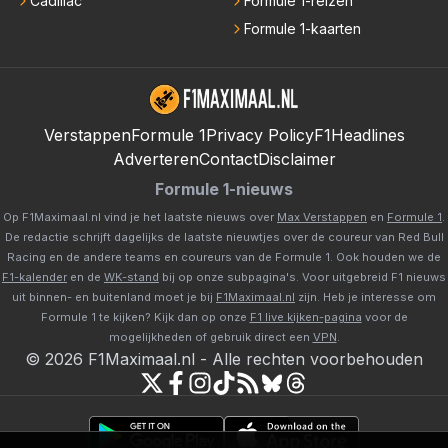
Cadillac
Formule 1-reizen
Formule 1-kaarten
Verstappen
Formule 1
Privacy Policy
F1Headlines
Adverteren
Contact
Disclaimer
Formule 1-nieuws
Op F1Maximaal.nl vind je het laatste nieuws over
Max Verstappen
en
Formule 1
.
De redactie schrijft dagelijks de laatste nieuwtjes over de coureur van Red Bull
Racing en de andere teams en coureurs van de Formule 1. Ook houden we de
F1-kalender
en de
WK-stand
bij op onze subpagina's. Voor uitgebreid F1 nieuws
uit binnen- en buitenland moet je bij
F1Maximaal.nl
zijn. Heb je interesse om
Formule 1 te kijken? Kijk dan op onze
F1 live kijken-pagina
voor de
mogelijkheden of gebruik direct een
VPN
.
©
2026
F1Maximaal.nl
-
Alle rechten voorbehouden