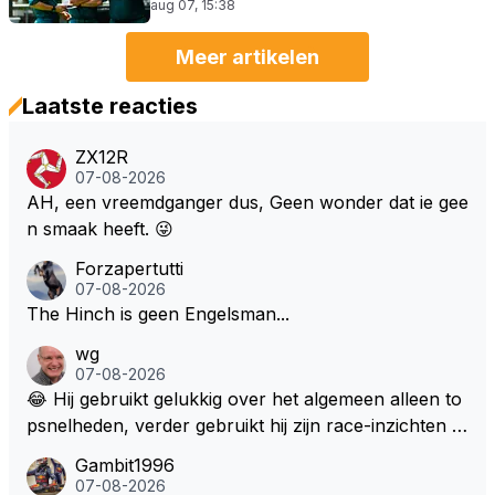
aug 07, 15:38
Meer artikelen
Laatste reacties
ZX12R
07-08-2026
AH, een vreemdganger dus, Geen wonder dat ie gee
n smaak heeft. 😜
Forzapertutti
07-08-2026
The Hinch is geen Engelsman...
wg
07-08-2026
😂 Hij gebruikt gelukkig over het algemeen alleen to
psnelheden, verder gebruikt hij zijn race-inzichten q
ua rotatie, baangebruik, etc. Alleen snelheid in of uit
Gambit1996
een bocht zegt helemaal niets, dus wat dat betreft h
07-08-2026