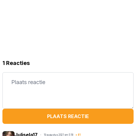
1 Reacties
PLAATS REACTIE
Julisela17
19 augustus 2021 om 5:18
+
81