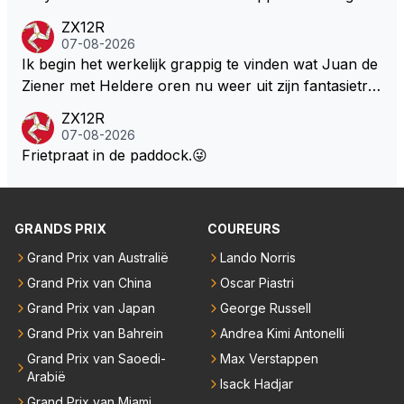
ten deuren bespreken.
ZX12R
07-08-2026
Ik begin het werkelijk grappig te vinden wat Juan de
Ziener met Heldere oren nu weer uit zijn fantasietro
mmel tovert. Of de man is volslagen gek en spook in
ZX12R
zijn eigen lege geest, of, hij behoort tot de intimi van
07-08-2026
Team Verstappen...., Praten doet ie in iedergeval ma
Frietpraat in de paddock.😜
ar beter niet.
GRANDS PRIX
COUREURS
Grand Prix van Australië
Lando Norris
Grand Prix van China
Oscar Piastri
Grand Prix van Japan
George Russell
Grand Prix van Bahrein
Andrea Kimi Antonelli
Grand Prix van Saoedi-
Max Verstappen
Arabië
Isack Hadjar
Grand Prix van Miami