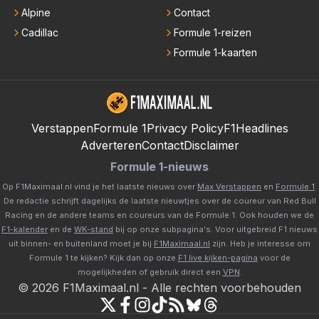
Alpine
Contact
Cadillac
Formule 1-reizen
Formule 1-kaarten
Verstappen
Formule 1
Privacy Policy
F1Headlines
Adverteren
Contact
Disclaimer
Formule 1-nieuws
Op F1Maximaal.nl vind je het laatste nieuws over
Max Verstappen
en
Formule 1
.
De redactie schrijft dagelijks de laatste nieuwtjes over de coureur van Red Bull
Racing en de andere teams en coureurs van de Formule 1. Ook houden we de
F1-kalender
en de
WK-stand
bij op onze subpagina's. Voor uitgebreid F1 nieuws
uit binnen- en buitenland moet je bij
F1Maximaal.nl
zijn. Heb je interesse om
Formule 1 te kijken? Kijk dan op onze
F1 live kijken-pagina
voor de
mogelijkheden of gebruik direct een
VPN
.
©
2026
F1Maximaal.nl
-
Alle rechten voorbehouden