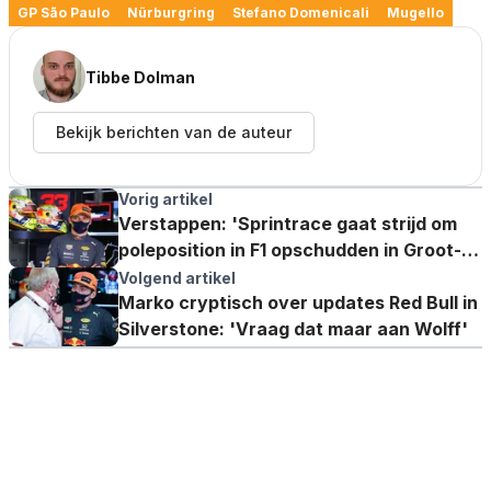
GP São Paulo
Nürburgring
Stefano Domenicali
Mugello
Tibbe Dolman
Bekijk berichten van de auteur
Vorig artikel
Verstappen: 'Sprintrace gaat strijd om
poleposition in F1 opschudden in Groot-
Brittannië'
Volgend artikel
Marko cryptisch over updates Red Bull in
Silverstone: 'Vraag dat maar aan Wolff'