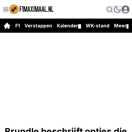
F1
Verstappen
Kalender
WK-stand
Meer
▼
▼
Brundle beschrijft opties die