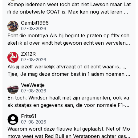
eeft hij sowieso gelijk 😂.
Komop iedereen weet toch dat niet Lawson maar Lat
ifi de onbetwiste GOAT is. Max kan nog wat leren va
n hem En iedereen maar zeggen Schumacher of Ha
Gambit1996
milton, hahahaha. Latifi pakt ze allemaal met de oge
07-08-2026
n dicht met als onbetwiste nummer 2 of GOATINES
Echt die montoya Als hij begint te praten op f1tv sch
S Lawson natuurlijk 😂😂😂😂😂
akel ik al over vindt het gewoon echt een vervelend
mannetje met zijn geblaas alsof hij het allemaal wel
ZX12R
weet 🤮🤮
07-08-2026
Als jij jezelf werkelijk afvraagt of dit echt waar is.....,
Tjee, Je mag deze dromer best in 1 adem noemen m
et bv een Hans Christian Andersen. Enorme drang n
VeeWeetje
aar voordragen uit eigen geest. Kan mij voorstellen d
07-08-2026
at je het leuk vindt sprookjes te luisteren maar heb jij
En toch: Windsor haalt met zijn argumenten, ook va
jezelf dan ook wel eens afgevraagd of de dappere b
ak staatjes en gegevens aan, die voor normale F1-fa
oswachter werkelijk Roodkapje uit de buik van de bo
ns niet te verkrijgen of te snappen zijn. Iets met "co
Frits61
ze wolff gesneden heeft?
okies made of your own dough" 🤣
07-08-2026
Waarom wordt deze flauwe kul geplaatst. Net of Mo
ntoya weet wat Red Bull en Verstappen achter geslo