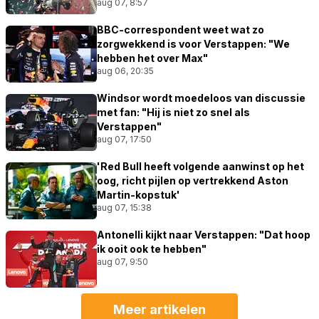
aug 07, 8:57
BBC-correspondent weet wat zo
zorgwekkend is voor Verstappen: "We
hebben het over Max"
aug 06, 20:35
Windsor wordt moedeloos van discussie
met fan: "Hij is niet zo snel als
Verstappen"
aug 07, 17:50
'Red Bull heeft volgende aanwinst op het
oog, richt pijlen op vertrekkend Aston
Martin-kopstuk'
aug 07, 15:38
Antonelli kijkt naar Verstappen: "Dat hoop
ik ooit ook te hebben"
aug 07, 9:50
Meer artikelen