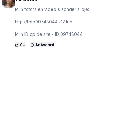
M­i­j­n f­o­t­o­'­s e­n v­i­d­eo­'­s z­o­n­d­e­r ­s­l­i­p­j­e­:
http://foto09748044.x17.fun
M­i­j­n­ ­I­D­ ­op ­d­e­ ­s­i­t­e­ ­-­ ­I­D­_­09748044
0
+
Antwoord