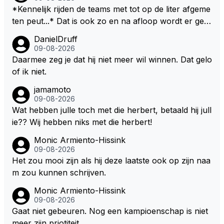
*Kennelijk rijden de teams met tot op de liter afgeme
ten peut...* Dat is ook zo en na afloop wordt er gec
ontroleerd en moet er nog minimaal 1 liter in de tank
DanielDruff
zitten. Om die reden is Vettel ooit gediskwalificeerd. J
09-08-2026
e hoort soms ook wel eens dat ze brandstoof moete
Daarmee zeg je dat hij niet meer wil winnen. Dat gelo
n sparen als de race engineer denkt dat ze die ene li
of ik niet.
ter niet gaan halen. Je zou dit ook kunnen oplossen
jamamoto
door die 1 liter te verhogen naar bijv. 5 liter en dan di
09-08-2026
e ronden achter SC niet mee te tellen. Na x ronden
Wat hebben julle toch met die herbert, betaald hij jull
SC moet er na afloop niet nog 5 maar x liter inzitten.
ie?? Wij hebben niks met die herbert!
Monic Armiento-Hissink
09-08-2026
Het zou mooi zijn als hij deze laatste ook op zijn naa
m zou kunnen schrijven.
Monic Armiento-Hissink
09-08-2026
Gaat niet gebeuren. Nog een kampioenschap is niet
meer zijn priotiteit.