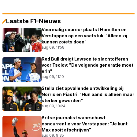
Laatste F1-Nieuws
Voormalig coureur plaatst Hamilton en
Verstappen op een voetstuk: "Alleen zij
kunnen zoiets doen"
aug 09, 11:58
Red Bull dreigt Lawson te slachtofferen
voor Tsolov: "De volgende generatie moet
erin"
aug 09, 11:10
Stella ziet opvallende ontwikkeling bij
Norris en Piastri: "Hun band is alleen maar
sterker geworden"
aug 09, 10:24
Britse journalist waarschuwt
concurrentie voor Verstappen: "Je kunt
Max nooit afschrijven"
aug 09, 9:35