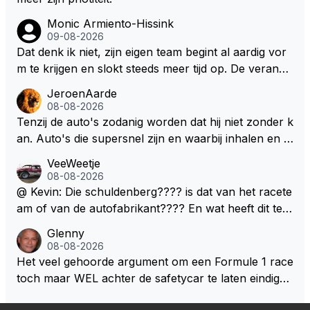
Monic Armiento-Hissink
09-08-2026
Dat denk ik niet, zijn eigen team begint al aardig vor
m te krijgen en slokt steeds meer tijd op. De verande
ringen die de komende twee jaar door gevoerd word
JeroenAarde
en zullen ben ik bang niet het gewenste effect hebb
08-08-2026
en. Mocht het wel zo zijn dan zal het 3 jaar zijn, hoo
Tenzij de auto's zodanig worden dat hij niet zonder k
guit 5 jaar maar echt niet langer. Vergeet niet, hij hee
an. Auto's die supersnel zijn en waarbij inhalen en v
ft nu een aantal races in GT3 gereden en dat heeft h
erdedigen uitdagingen zijn! Max houdt van snelheid,
VeeWeetje
em meer plezier gebracht dan de F1 op dit moment.
ronkende motoren en op de grenzen rijden van de
08-08-2026
mogelijkheden. Het ouderwetse racen waarbij de ma
@ Kevin: Die schuldenberg???? is dat van het racete
nnen en jongens verdeeld worden. Als deze auto's g
am of van de autofabrikant???? En wat heeft dit te
ebouwd worden zie ik Max het nog wel langer volho
maken met de prestaties van Newey???? En is Herb
Glenny
uden dan dat hij op dit moment beweerd. Dan kan hij
ert nu de spindoctor van newey geworden?? Eerlijk
08-08-2026
zijn talenten en uitzonderlijke klasse laten zien en he
gezegd snap ik de de kop én het artikel niet echt.
Het veel gehoorde argument om een Formule 1 race
eft daar enorm veel lol aan.
toch maar WEL achter de safetycar te laten eindigen
en aldus niet te kiezen voor een stukje verlenging, is