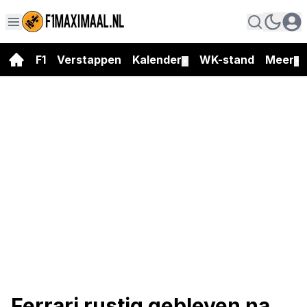
F1
Verstappen
Kalender
WK-stand
Meer
▼
▼
Ferrari rustig gebleven na