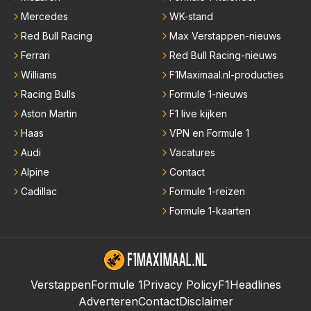
Mercedes
WK-stand
Red Bull Racing
Max Verstappen-nieuws
Ferrari
Red Bull Racing-nieuws
Williams
F1Maximaal.nl-producties
Racing Bulls
Formule 1-nieuws
Aston Martin
F1 live kijken
Haas
VPN en Formule 1
Audi
Vacatures
Alpine
Contact
Cadillac
Formule 1-reizen
Formule 1-kaarten
Verstappen
Formule 1
Privacy Policy
F1Headlines
Adverteren
Contact
Disclaimer