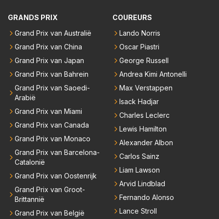
dat men vreest voor een brandstof tekort. Kennelijk
rijden de teams met tot op de liter afgemeten peut...
GRANDS PRIX
COUREURS
Grand Prix van Australië
Lando Norris
Grand Prix van China
Oscar Piastri
Grand Prix van Japan
George Russell
Grand Prix van Bahrein
Andrea Kimi Antonelli
Grand Prix van Saoedi-
Max Verstappen
Arabië
Isack Hadjar
Grand Prix van Miami
Charles Leclerc
Grand Prix van Canada
Lewis Hamilton
Grand Prix van Monaco
Alexander Albon
Grand Prix van Barcelona-
Carlos Sainz
Catalonië
Liam Lawson
Grand Prix van Oostenrijk
Arvid Lindblad
Grand Prix van Groot-
Fernando Alonso
Brittannië
Lance Stroll
Grand Prix van België