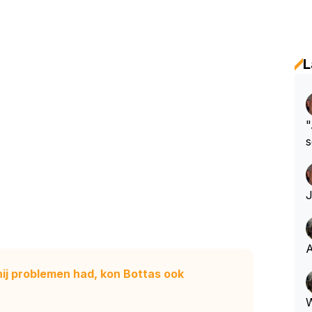
L
"
s
h
A
hij problemen had, kon Bottas ook
W