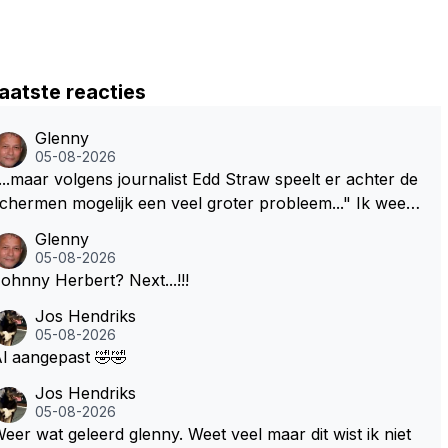
aatste reacties
Glenny
05-08-2026
...maar volgens journalist Edd Straw speelt er achter de
chermen mogelijk een veel groter probleem..." Ik weet
et, ik zou er onderhand toch een beetje tegen moeten
Glenny
kunnen! Sh.t, helaas... Pfff.
05-08-2026
Johnny Herbert? Next...!!!
Jos Hendriks
05-08-2026
l aangepast 🤣🤣
Jos Hendriks
05-08-2026
eer wat geleerd glenny. Weet veel maar dit wist ik niet