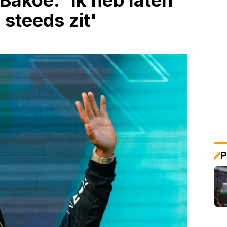
Bakoe: 'Ik heb laten
 steeds zit'
P