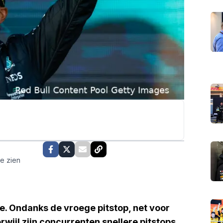
te zien
oe. Ondanks de vroege pitstop, net voor
erwijl zijn concurrenten snellere pitstops