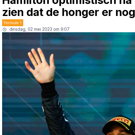
Hamilton optimistisch na 
zien dat de honger er nog
Formule 1
dinsdag, 02 mei 2023 om 9:07