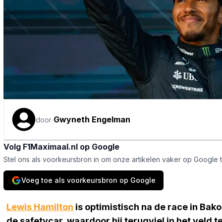
Gwyneth Engelman
door
Volg F1Maximaal.nl op Google
Stel ons als voorkeursbron in om onze artikelen vaker op Google 
Voeg toe als voorkeursbron op Google
Lewis Hamilton
is optimistisch na de race in Bak
de safetycar, waardoor hij terugviel in het veld t