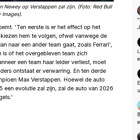
an Newey op Verstappen zal zijn. (Foto: Red Bull
y Images).
"
mt. 'Ten eerste is er het effect op het
J
d
n kiezen hem te volgen, ofwel vanwege de
e
an naar een ander team gaat, zoals Ferrari',
e
L
 is of het overgebleven team zich
k
e
nneer een team haar leider verliest, moet
n 
m
ders ontstaat er verwarring. En ten derde
A
g
ampioen Max Verstappen. Hoewel de auto
w
a
E
b
 een evolutie zal zijn, zal de auto van 2026
a
u
og
e
els.'
a
c
B
e
e
p