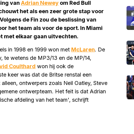
sing van
Adrian Newey
om Red Bull
schouwt het als een zeer grote stap voor
 Volgens de Fin zou de beslissing van
r het team als voor de sport. In Miami
t met elkaar gaan uitvechten.
els in 1998 en 1999 won met
McLaren
. De
ey, te wetens de MP3/13 en de MP/14,
vid Coulthard
won hij ook de
ste keer was dat de Britse renstal een
t alleen, ontwerpers zoals Neil Oatley, Steve
gemene ontwerpteam. Het feit is dat Adrian
sche afdeling van het team', schrijft