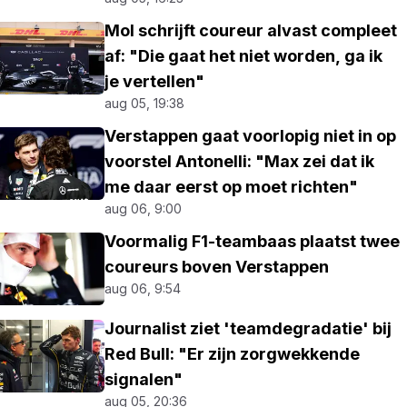
Mol schrijft coureur alvast compleet
af: "Die gaat het niet worden, ga ik
je vertellen"
aug 05, 19:38
Verstappen gaat voorlopig niet in op
voorstel Antonelli: "Max zei dat ik
me daar eerst op moet richten"
aug 06, 9:00
Voormalig F1-teambaas plaatst twee
coureurs boven Verstappen
aug 06, 9:54
Journalist ziet 'teamdegradatie' bij
Red Bull: "Er zijn zorgwekkende
signalen"
aug 05, 20:36