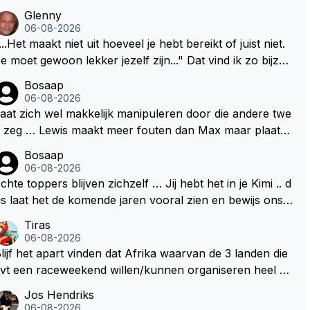
Glenny
06-08-2026
...Het maakt niet uit hoeveel je hebt bereikt of juist niet.
e moet gewoon lekker jezelf zijn..." Dat vind ik zo bijzon
er aan Max Verstappen; het gaat hem om kwaliteit en ni
Bosaap
t om kwantiteit in het (zijn) leven. Voor zo'n mindset in
06-08-2026
en wereld waarin het nota bene heel vaak juist WEL om
aat zich wel makkelijk manipuleren door die andere twe
wantiteit draait, en dat op zo'n jonge leeftijd, kan ik allee
 zeg … Lewis maakt meer fouten dan Max maar plaatst
maar bewondering hebben. Toen hij zijn eerste titel in
 toch boven Max .. En ja dan Kimi … Kimi rijdt goed, be
Bosaap
bu Dhabi won in 2021 zei hij al direct dat hij had bereikt
rijp mij goed, maar heeft ook het beste materiaal .. Het k
06-08-2026
at hij altijd al graag wilde. Max was tevreden, de rest is
n en mag nooit zo zijn dat hij kwa rijden hoger ingescha
chte toppers blijven zichzelf … Jij hebt het in je Kimi .. d
onus. Iets dergelijks heb ik bijvoorbeeld Lando Norris n
ld wordt dan Lewis en Max .. Dan begrijpt je het echt ni
s laat het de komende jaren vooral zien en bewijs ons d
 niet horen zeggen. Eigenlijk nog geen enkele andere
t en doe je Lewis en Max toch echt te kort ..
t je jezelf kunt blijven … 👊👊
Tiras
oureur...
06-08-2026
lijf het apart vinden dat Afrika waarvan de 3 landen die
vt een raceweekend willen/kunnen organiseren heel ve
l honderden miljoenen gaan spenderen aan het opknap
Jos Hendriks
en van circuits en geld voor de FOM om maar die F1 lic
06-08-2026