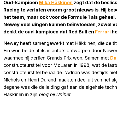
Oud-kampioen
Mika Häkkinen
zegt dat de beslis
Racing te verlaten enorm groot nieuws is. Hij be
het team, maar ook voor de Formule 1 als geheel.
Newey veel dingen kunnen beïnvloeden, zowel voo
denkt de oud-kampioen dat Red Bull en
Ferrari
he
Newey heeft samengewerkt met Häkkinen, die de tit
Fin won beide titels in auto's ontworpen door New
waarmee hij dertien Grands Prix won. Samen met
Da
constructeurstitel voor McLaren in 1998, wat de laat
constructeurstitel behaalde. 'Adrian was destijds nie
Nichols en Henri Durand maakten deel uit van het al
degene was die de leiding gaf aan de algehele techni
Häkkinen in zijn
blog bij Unibet.