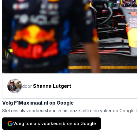
Shanna Lutgert
door
Volg F1Maximaal.nl op Google
Stel ons als voorkeursbron in om onze artikelen vaker op Google 
Voeg toe als voorkeursbron op Google