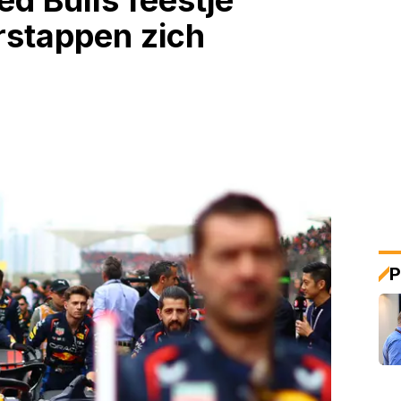
d Bulls feestje
rstappen zich
P