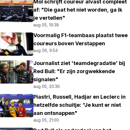
Mol schrijft coureur alvast compleet
af: "Die gaat het niet worden, ga ik
je vertellen"
aug 05, 19:38
Voormalig F1-teambaas plaatst twee
coureurs boven Verstappen
aug 06, 9:54
Journalist ziet 'teamdegradatie' bij
Red Bull: "Er zijn zorgwekkende
signalen"
aug 05, 20:36
Piastri, Russell, Hadjar en Leclerc in
hetzelfde schuitje: “Je kunt er niet
aan ontsnappen"
aug 05, 21:00