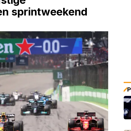
astige
een sprintweekend
P