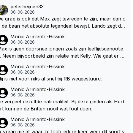
peterheijnen33
06-08-2026
e grap is ook dat Max zegt tevreden te zijn, maar dan o
 de baan het absolute tegendeel bewijst. Lando zegt da
rentegen juist meer te willen, maar laat het dan eigenlijk
Monic Armiento-Hissink
iet echt zien. ;)
06-08-2026
ax is geen doorsnee jongen zoals zijn leeftijdsgenootje
. Neem bijvoorbeeld zijn relatie met Kelly. Wie gaat er ee
 relatie aan met een vrouw die toch wat jaartjes ouder i
Monic Armiento-Hissink
 en al een kleine heeft van een voormalig RB-lid op de l
06-08-2026
eftijd van 23 jaar? Hij doet dingen die leeftijdsgenootjes n
ij is niet voor niks al snel bij RB weggestuurd.
et doen en blijft toch heel gewoon. Ieder jaar is er in Ho
Monic Armiento-Hissink
garije een uitje voor zijn team. Op 28-jarige leeftijd is hij
06-08-2026
l eigenaar van een succesvol raceteam. Hij is niet alleen
e vergeet dezelfde nationaliteit. Bij deze gasten als Herb
peciaal in de auto maar ook daarbuiten.
rt kunnen de Britten nooit wat fout doen.
Monic Armiento-Hissink
06-08-2026
k vraag me af waar ze toch iedere keer weer dit soort v