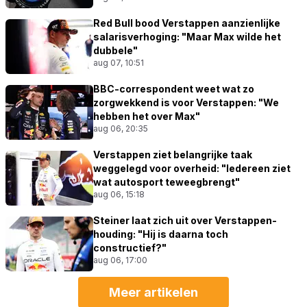
Red Bull bood Verstappen aanzienlijke
salarisverhoging: "Maar Max wilde het
dubbele"
aug 07, 10:51
BBC-correspondent weet wat zo
zorgwekkend is voor Verstappen: "We
hebben het over Max"
aug 06, 20:35
Verstappen ziet belangrijke taak
weggelegd voor overheid: "Iedereen ziet
wat autosport teweegbrengt"
aug 06, 15:18
Steiner laat zich uit over Verstappen-
houding: "Hij is daarna toch
constructief?"
aug 06, 17:00
Meer artikelen