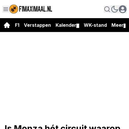
F1
Verstappen
Kalender
WK-stand
Meer
▼
▼
Is Monza hét circuit waarop