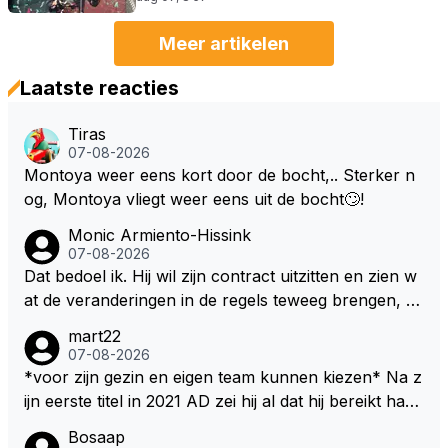
Meer artikelen
Laatste reacties
Tiras
07-08-2026
Montoya weer eens kort door de bocht,.. Sterker n
og, Montoya vliegt weer eens uit de bocht🙄!
Monic Armiento-Hissink
07-08-2026
Dat bedoel ik. Hij wil zijn contract uitzitten en zien w
at de veranderingen in de regels teweeg brengen, al
s dat niks wordt valt de keuze makkelijker om voor z
mart22
ijn eigen team te kiezen en zijn gezin. hij kan dan zelf
07-08-2026
bepalen aan welke races hij mee wil doen en is ook
*voor zijn gezin en eigen team kunnen kiezen* Na z
vaker thuis. Hij zit dan ook niet meer vast aan een c
ijn eerste titel in 2021 AD zei hij al dat hij bereikt had
ontract, wat wel het geval is als hij nu een nieuw co
waar hij altijd al van gedroomd had en dat alles wat d
Bosaap
ntract zou tekenen.