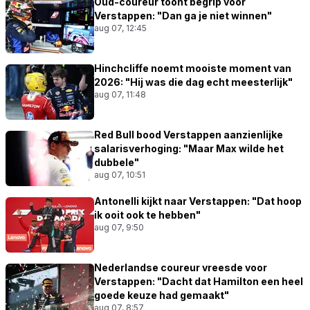
Oud-coureur toont begrip voor
Verstappen: "Dan ga je niet winnen"
aug 07, 12:45
Hinchcliffe noemt mooiste moment van
2026: "Hij was die dag echt meesterlijk"
aug 07, 11:48
Red Bull bood Verstappen aanzienlijke
salarisverhoging: "Maar Max wilde het
dubbele"
aug 07, 10:51
Antonelli kijkt naar Verstappen: "Dat hoop
ik ooit ook te hebben"
aug 07, 9:50
Nederlandse coureur vreesde voor
Verstappen: "Dacht dat Hamilton een heel
goede keuze had gemaakt"
aug 07, 8:57