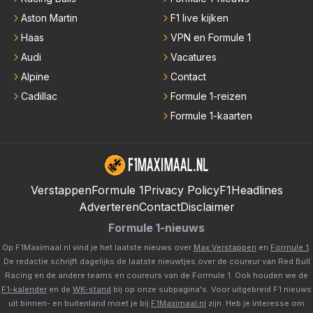
Aston Martin
F1 live kijken
Haas
VPN en Formule 1
Audi
Vacatures
Alpine
Contact
Cadillac
Formule 1-reizen
Formule 1-kaarten
Verstappen
Formule 1
Privacy Policy
F1Headlines
Adverteren
Contact
Disclaimer
Formule 1-nieuws
Op F1Maximaal.nl vind je het laatste nieuws over
Max Verstappen
en
Formule 1
.
De redactie schrijft dagelijks de laatste nieuwtjes over de coureur van Red Bull
Racing en de andere teams en coureurs van de Formule 1. Ook houden we de
F1-kalender
en de
WK-stand
bij op onze subpagina's. Voor uitgebreid F1 nieuws
uit binnen- en buitenland moet je bij
F1Maximaal.nl
zijn. Heb je interesse om