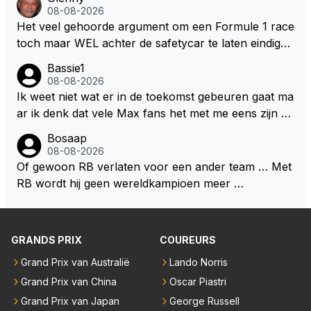
uden dan dat hij op dit moment beweerd. Dan kan hij
ert nu de spindoctor van newey geworden?? Eerlijk
08-08-2026
zijn talenten en uitzonderlijke klasse laten zien en he
gezegd snap ik de de kop én het artikel niet echt.
Het veel gehoorde argument om een Formule 1 race
eft daar enorm veel lol aan.
toch maar WEL achter de safetycar te laten eindigen
en aldus niet te kiezen voor een stukje verlenging, is
Bassie1
dat men vreest voor een brandstof tekort. Kennelijk
08-08-2026
rijden de teams met tot op de liter afgemeten peut...
Ik weet niet wat er in de toekomst gebeuren gaat ma
ar ik denk dat vele Max fans het met me eens zijn da
t als Max in de toekomst de F1 verlaat het super zou
Bosaap
zijn als Alonso samen met Max ergens in een vieren
08-08-2026
twings uur race samen in een team zouden zitten. D
Of gewoon RB verlaten voor een ander team … Met
eze 2 coureurs zouden een fantastisch affiche zijn v
RB wordt hij geen wereldkampioen meer …
oor elke langeafstands race.
GRANDS PRIX
COUREURS
Grand Prix van Australië
Lando Norris
Grand Prix van China
Oscar Piastri
Grand Prix van Japan
George Russell