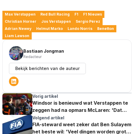
Max Verstappen
Red Bull Racing
F1
F1 Nieuws
Christian Horner
Jos Verstappen
Sergio Pérez
Adrian Newey
Helmut Marko
Lando Norris
Benetton
Liam Lawson
Bastiaan Jongman
Redacteur
Bekijk berichten van de auteur
Vorig artikel
Windsor is benieuwd wat Verstappen te
zeggen had na opmars McLaren: 'Dat
zien we niet'
Volgend artikel
FIA-steward weet zeker dat Ben Sulayem
het beste wil: 'Veel dingen worden groter