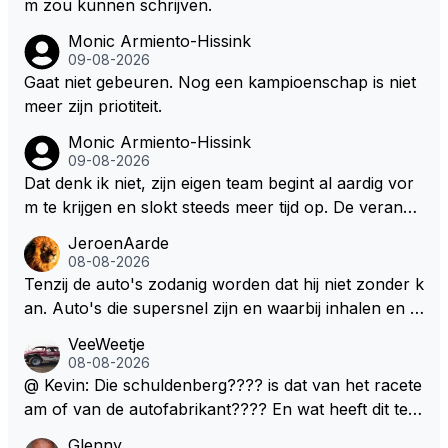
m zou kunnen schrijven.
Monic Armiento-Hissink
09-08-2026
Gaat niet gebeuren. Nog een kampioenschap is niet
meer zijn priotiteit.
Monic Armiento-Hissink
09-08-2026
Dat denk ik niet, zijn eigen team begint al aardig vor
m te krijgen en slokt steeds meer tijd op. De verande
ringen die de komende twee jaar door gevoerd word
JeroenAarde
en zullen ben ik bang niet het gewenste effect hebb
08-08-2026
en. Mocht het wel zo zijn dan zal het 3 jaar zijn, hoo
Tenzij de auto's zodanig worden dat hij niet zonder k
guit 5 jaar maar echt niet langer. Vergeet niet, hij hee
an. Auto's die supersnel zijn en waarbij inhalen en v
ft nu een aantal races in GT3 gereden en dat heeft h
erdedigen uitdagingen zijn! Max houdt van snelheid,
VeeWeetje
em meer plezier gebracht dan de F1 op dit moment.
ronkende motoren en op de grenzen rijden van de
08-08-2026
mogelijkheden. Het ouderwetse racen waarbij de ma
@ Kevin: Die schuldenberg???? is dat van het racete
nnen en jongens verdeeld worden. Als deze auto's g
am of van de autofabrikant???? En wat heeft dit te
ebouwd worden zie ik Max het nog wel langer volho
maken met de prestaties van Newey???? En is Herb
Glenny