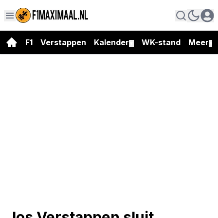
F1
Verstappen
Kalender
WK-stand
Meer
▼
▼
Jos Verstappen sluit