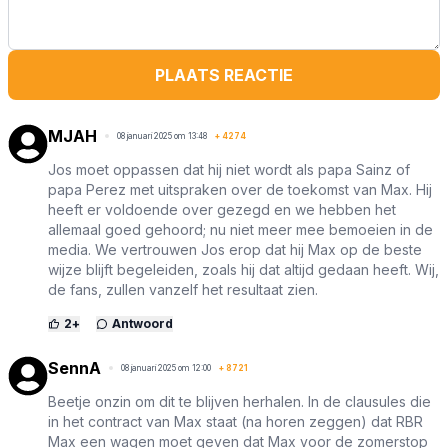
PLAATS REACTIE
MJAH
08 januari 2025 om 13:48
+
4274
Jos moet oppassen dat hij niet wordt als papa Sainz of
papa Perez met uitspraken over de toekomst van Max. Hij
heeft er voldoende over gezegd en we hebben het
allemaal goed gehoord; nu niet meer mee bemoeien in de
media. We vertrouwen Jos erop dat hij Max op de beste
wijze blijft begeleiden, zoals hij dat altijd gedaan heeft. Wij,
de fans, zullen vanzelf het resultaat zien.
2
+
Antwoord
SennA
08 januari 2025 om 12:00
+
8721
Beetje onzin om dit te blijven herhalen. In de clausules die
in het contract van Max staat (na horen zeggen) dat RBR
Max een wagen moet geven dat Max voor de zomerstop