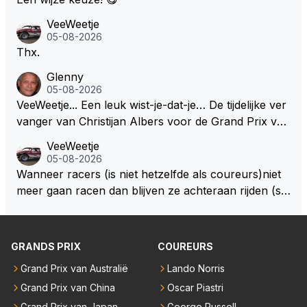
VeeWeetje
05-08-2026
Thx.
Glenny
05-08-2026
VeeWeetje... Een leuk wist-je-dat-je… De tijdelijke ver
vanger van Christijan Albers voor de Grand Prix van
Europa op de Nürburgring in 2007 was testrijder Ma
VeeWeetje
rkus Winkelhock. Vanaf de race daarna werd het st
05-08-2026
oeltje definitief overgenomen door Sakon Yamamot
Wanneer racers (is niet hetzelfde als coureurs)niet
o. Na 2 rondes gokte Markus Winkelhock goed (hij k
meer gaan racen dan blijven ze achteraan rijden (so
oos regenbanden) en reed zelfs 6 ronden aan kop.
ms met een tankslang), en worden ze chagrijnige F1
Dat was ook de enige keer dat een Spyker ooit aan
analisten bij een vaag omroepbedrijf.
kop reed. Toen de rest van het veld ook regenband
GRANDS PRIX
COUREURS
en had, werd hij helaas aan alle kanten door iederee
n achterhaald. Hij moest later opgeven vanwege een
Grand Prix van Australië
Lando Norris
technisch mankement. Het was ook de enige keer d
Grand Prix van China
Oscar Piastri
at Markus Winkelhock een officiële Formule 1 race r
Grand Prix van Japan
George Russell