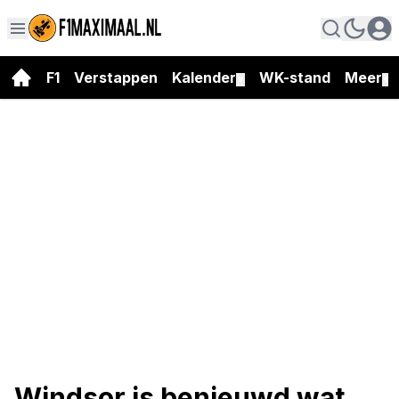
F1
Verstappen
Kalender
WK-stand
Meer
▼
▼
Windsor is benieuwd wat