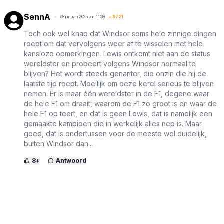
SennA
08 januari 2025 om 11:08
+
8721
Toch ook wel knap dat Windsor soms hele zinnige dingen
roept om dat vervolgens weer af te wisselen met hele
kansloze opmerkingen. Lewis ontkomt niet aan de status
wereldster en probeert volgens Windsor normaal te
blijven? Het wordt steeds genanter, die onzin die hij de
laatste tijd roept. Moeilijk om deze kerel serieus te blijven
nemen. Er is maar één wereldster in de F1, degene waar
de hele F1 om draait, waarom de F1 zo groot is en waar de
hele F1 op teert, en dat is geen Lewis, dat is namelijk een
gemaakte kampioen die in werkelijk alles nep is. Maar
goed, dat is ondertussen voor de meeste wel duidelijk,
buiten Windsor dan...
8
+
Antwoord