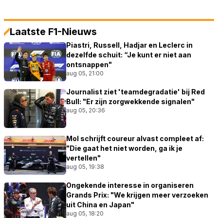
Laatste F1-Nieuws
Piastri, Russell, Hadjar en Leclerc in
dezelfde schuit: “Je kunt er niet aan
ontsnappen"
aug 05, 21:00
Journalist ziet 'teamdegradatie' bij Red
Bull: "Er zijn zorgwekkende signalen"
aug 05, 20:36
Mol schrijft coureur alvast compleet af:
"Die gaat het niet worden, ga ik je
vertellen"
aug 05, 19:38
Ongekende interesse in organiseren
Grands Prix: "We krijgen meer verzoeken
uit China en Japan"
aug 05, 18:20