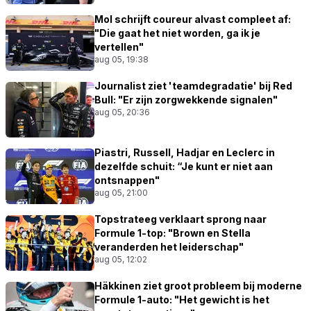
Mol schrijft coureur alvast compleet af:
"Die gaat het niet worden, ga ik je
vertellen"
aug 05, 19:38
Journalist ziet 'teamdegradatie' bij Red
Bull: "Er zijn zorgwekkende signalen"
aug 05, 20:36
Piastri, Russell, Hadjar en Leclerc in
dezelfde schuit: “Je kunt er niet aan
ontsnappen"
aug 05, 21:00
Topstrateeg verklaart sprong naar
Formule 1-top: "Brown en Stella
veranderden het leiderschap"
aug 05, 12:02
Häkkinen ziet groot probleem bij moderne
Formule 1-auto: "Het gewicht is het