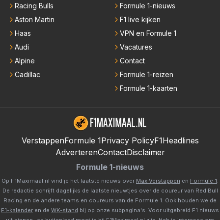
Racing Bulls
Formule 1-nieuws
Aston Martin
F1 live kijken
Haas
VPN en Formule 1
Audi
Vacatures
Alpine
Contact
Cadillac
Formule 1-reizen
Formule 1-kaarten
Verstappen
Formule 1
Privacy Policy
F1Headlines
Adverteren
Contact
Disclaimer
Formule 1-nieuws
Op F1Maximaal.nl vind je het laatste nieuws over
Max Verstappen
en
Formule 1
.
De redactie schrijft dagelijks de laatste nieuwtjes over de coureur van Red Bull
Racing en de andere teams en coureurs van de Formule 1. Ook houden we de
F1-kalender
en de
WK-stand
bij op onze subpagina's. Voor uitgebreid F1 nieuws
uit binnen- en buitenland moet je bij
F1Maximaal.nl
zijn. Heb je interesse om