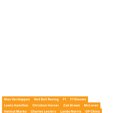
Max Verstappen
Red Bull Racing
F1
F1 Nieuws
Lewis Hamilton
Christian Horner
Zak Brown
McLaren
Helmut Marko
Charles Leclerc
Lando Norris
GP China