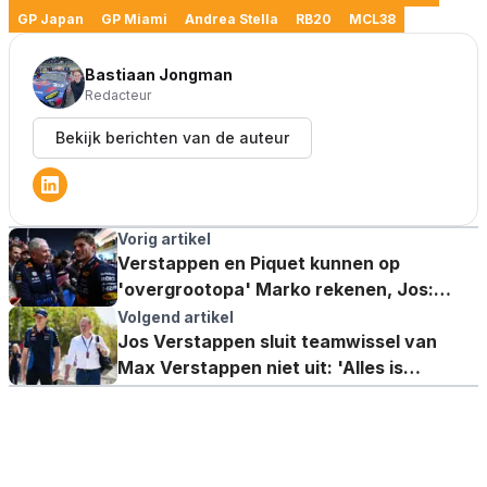
GP Japan
GP Miami
Andrea Stella
RB20
MCL38
Bastiaan Jongman
Redacteur
Bekijk berichten van de auteur
Vorig artikel
Verstappen en Piquet kunnen op
'overgrootopa' Marko rekenen, Jos:
'Hebben het daar lang over gehad'
Volgend artikel
Jos Verstappen sluit teamwissel van
Max Verstappen niet uit: 'Alles is
mogelijk'