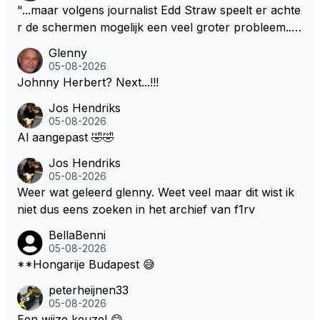
"...maar volgens journalist Edd Straw speelt er achte
r de schermen mogelijk een veel groter probleem..."
Ik weet het, ik zou er onderhand toch een beetje teg
Glenny
en moeten kunnen! Sh.t, helaas... Pfff.
05-08-2026
Johnny Herbert? Next...!!!
Jos Hendriks
05-08-2026
Al aangepast 🤣🤣
Jos Hendriks
05-08-2026
Weer wat geleerd glenny. Weet veel maar dit wist ik
niet dus eens zoeken in het archief van f1rv
BellaBenni
05-08-2026
**Hongarije Budapest 😅
peterheijnen33
05-08-2026
Een wijze keuze! 😋