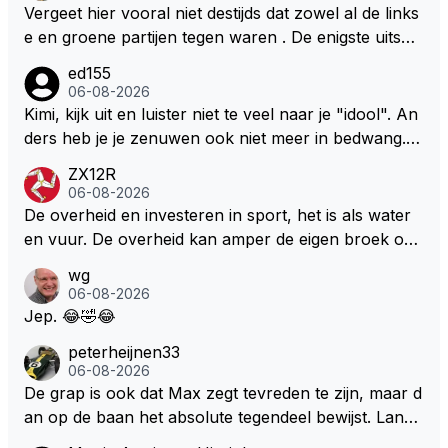
Vergeet hier vooral niet destijds dat zowel al de links
e en groene partijen tegen waren . De enigste uitspr
aak van een groenlinkse daarnaast bouw er een dak
ed155
over dan kunnen ze hun eigen uitlaat gassen inade
06-08-2026
men maar niet wetende was dat de F1 motor schone
Kimi, kijk uit en luister niet te veel naar je "idool". An
r is dan een normale auto. Dus denk echt niet dat de
ders heb je je zenuwen ook niet meer in bedwang. Zi
ze groene/wollen regering hier de F1 talenten of kar
e Bezechi, Di Antonio.. misschien anders tegen Max/
ZX12R
ters zullen steunen laat staan om een euro in het cir
Marquez/Jos ? Veel gezelliger
06-08-2026
cuit Zandvoort te steken
De overheid en investeren in sport, het is als water
en vuur. De overheid kan amper de eigen broek oph
ouden. De Staat steelt liever, liefst van eigen burger
wg
s. Je kunt de Staat het best vergelijken met de sherif
06-08-2026
f van Nottinghem (Robin Hood) welk achter de bom
Jep. 😂🤣😂
en verscholen de argeloze burger opwacht om he
peterheijnen33
m/haar van zijn laatste zuurverdiende stuiver te ber
06-08-2026
oven. De Staat heeft nooit ooit maar een stuiver in Z
De grap is ook dat Max zegt tevreden te zijn, maar d
andvoort willen investeren en dat zal ook nooit gebe
an op de baan het absolute tegendeel bewijst. Lando
uren. Afdragen van BTW gelden en vergunningen bi
zegt daarentegen juist meer te willen, maar laat het