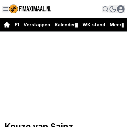
F1
Verstappen
Kalender
WK-stand
Meer
▼
▼
Keuze van Sainz