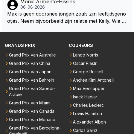
Monic Armiento-Hissink
j dergelijke sportievefestiviteiten MOET je dan weer
dan eigenlijk niet echt zien. ;)
06-08-2026
wel afstaan, de parasiet.
Max is geen doorsnee jongen zoals zijn leeftijdsgeno
otjes. Neem bijvoorbeeld zijn relatie met Kelly. Wie g
aat er een relatie aan met een vrouw die toch wat ja
artjes ouder is en al een kleine heeft van een voorm
alig RB-lid op de leeftijd van 23 jaar? Hij doet dingen
GRANDS PRIX
COUREURS
die leeftijdsgenootjes niet doen en blijft toch heel gew
Grand Prix van Australië
Lando Norris
oon. Ieder jaar is er in Hongarije een uitje voor zijn t
Grand Prix van China
Oscar Piastri
eam. Op 28-jarige leeftijd is hij al eigenaar van een su
ccesvol raceteam. Hij is niet alleen speciaal in de aut
Grand Prix van Japan
George Russell
o maar ook daarbuiten.
Grand Prix van Bahrein
Andrea Kimi Antonelli
Grand Prix van Saoedi-
Max Verstappen
Arabië
Isack Hadjar
Grand Prix van Miami
Charles Leclerc
Grand Prix van Canada
Lewis Hamilton
Grand Prix van Monaco
Alexander Albon
Grand Prix van Barcelona-
Carlos Sainz
Catalonië