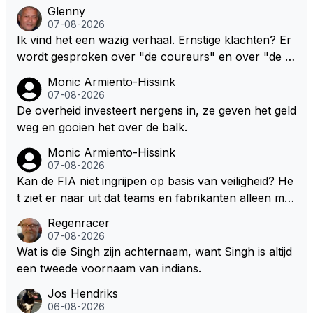
Glenny
07-08-2026
Ik vind het een wazig verhaal. Ernstige klachten? Er
wordt gesproken over "de coureurs" en over "de te
ams" zonder dat op enig manier duidelijk wordt gem
Monic Armiento-Hissink
aakt hoe deze standpunten c.q. opvattingen zijn ver
07-08-2026
deeld. Ik bedoel, hoeveel coureurs, 2, 8 of meer? E
De overheid investeert nergens in, ze geven het geld
n hoeveel en welke teams? In mijn ogen wordt het d
weg en gooien het over de balk.
aardoor lastig om de juiste context te bepalen. Maar
Monic Armiento-Hissink
wellicht volgt deze informatie nog in de nabije toeko
07-08-2026
mst.
Kan de FIA niet ingrijpen op basis van veiligheid? He
t ziet er naar uit dat teams en fabrikanten alleen ma
ar naar hun eigen belang kijken en de veiligheid van
Regenracer
hun coureurs op de laatste plaats komt. Eigenlijk he
07-08-2026
bben coureurs maar weinig te vertellen over hun ve
Wat is die Singh zijn achternaam, want Singh is altijd
iligheid, er wordt toch niet naar ze geluisterd.
een tweede voornaam van indians.
Jos Hendriks
06-08-2026