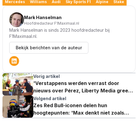
Mercedes
Williams
Audi
Sky Sports F1
Alpine
Stake
Mark Hanselman
Hoofdredacteur F1Maximaal.nl
Mark Hanselman is sinds 2023 hoofdredacteur bij
F1Maximaal.nl.
Bekijk berichten van de auteur
Vorig artikel
'Verstappens werden verrast door
nieuws over Pérez, Liberty Media greep
in'
Volgend artikel
Zes Red Bull-iconen delen hun
hoogtepunten: 'Max denkt niet zoals
normale mensen denken!'