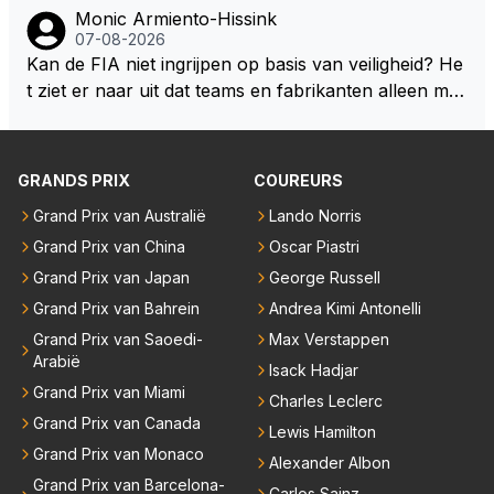
Monic Armiento-Hissink
weet hoe bij andere teams de hazen lopen en wat hij
deel. Oh ja, welke? Het enige dat concreet is, is de m
07-08-2026
nu heeft bij Red Bull. Dat het gras niet overal even g
edewerking van Pirelli. In mijn ogen wordt het daard
Kan de FIA niet ingrijpen op basis van veiligheid? He
roen is hoef je hem niet te vertellen.
oor lastig om de juiste context te bepalen. Maar welli
t ziet er naar uit dat teams en fabrikanten alleen ma
cht volgt deze informatie nog in de nabije toekomst?
ar naar hun eigen belang kijken en de veiligheid van
hun coureurs op de laatste plaats komt. Eigenlijk he
bben coureurs maar weinig te vertellen over hun ve
GRANDS PRIX
COUREURS
iligheid, er wordt toch niet naar ze geluisterd.
Grand Prix van Australië
Lando Norris
Grand Prix van China
Oscar Piastri
Grand Prix van Japan
George Russell
Grand Prix van Bahrein
Andrea Kimi Antonelli
Grand Prix van Saoedi-
Max Verstappen
Arabië
Isack Hadjar
Grand Prix van Miami
Charles Leclerc
Grand Prix van Canada
Lewis Hamilton
Grand Prix van Monaco
Alexander Albon
Grand Prix van Barcelona-
Carlos Sainz