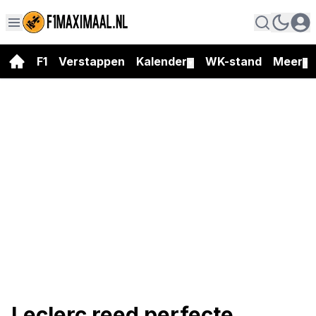
F1
Verstappen
Kalender
WK-stand
Meer
▼
▼
Leclerc reed perfecte