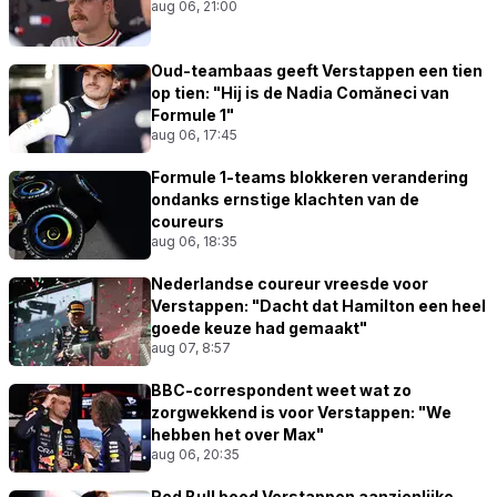
aug 06, 21:00
Oud-teambaas geeft Verstappen een tien
op tien: "Hij is de Nadia Comăneci van
Formule 1"
aug 06, 17:45
Formule 1-teams blokkeren verandering
ondanks ernstige klachten van de
coureurs
aug 06, 18:35
Nederlandse coureur vreesde voor
Verstappen: "Dacht dat Hamilton een heel
goede keuze had gemaakt"
aug 07, 8:57
BBC-correspondent weet wat zo
zorgwekkend is voor Verstappen: "We
hebben het over Max"
aug 06, 20:35
Red Bull bood Verstappen aanzienlijke