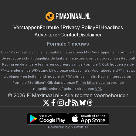
Verstappen
Formule 1
Privacy Policy
F1Headlines
Adverteren
Contact
Disclaimer
Formule 1-nieuws
Op F1Maximaal.nl vind je het laatste nieuws over
Max Verstappen
en
Formule 1
.
De redactie schrijft dagelijks de laatste nieuwtjes over de coureur van Red Bull
Racing en de andere teams en coureurs van de Formule 1. Ook houden we de
F1-kalender
en de
WK-stand
bij op onze subpagina's. Voor uitgebreid F1 nieuws
uit binnen- en buitenland moet je bij
F1Maximaal.nl
zijn. Heb je interesse om
Formule 1 te kijken? Kijk dan op onze
F1 live kijken-pagina
voor de
mogelijkheden of gebruik direct een
VPN
.
©
2026
F1Maximaal.nl
-
Alle rechten voorbehouden
Powered by Newsifier