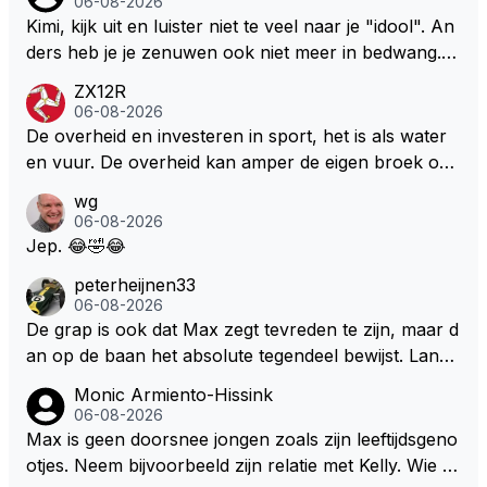
06-08-2026
men maar niet wetende was dat de F1 motor schone
Kimi, kijk uit en luister niet te veel naar je "idool". An
r is dan een normale auto. Dus denk echt niet dat de
ders heb je je zenuwen ook niet meer in bedwang. Zi
ze groene/wollen regering hier de F1 talenten of kar
e Bezechi, Di Antonio.. misschien anders tegen Max/
ZX12R
ters zullen steunen laat staan om een euro in het cir
Marquez/Jos ? Veel gezelliger
06-08-2026
cuit Zandvoort te steken
De overheid en investeren in sport, het is als water
en vuur. De overheid kan amper de eigen broek oph
ouden. De Staat steelt liever, liefst van eigen burger
wg
s. Je kunt de Staat het best vergelijken met de sherif
06-08-2026
f van Nottinghem (Robin Hood) welk achter de bom
Jep. 😂🤣😂
en verscholen de argeloze burger opwacht om he
peterheijnen33
m/haar van zijn laatste zuurverdiende stuiver te ber
06-08-2026
oven. De Staat heeft nooit ooit maar een stuiver in Z
De grap is ook dat Max zegt tevreden te zijn, maar d
andvoort willen investeren en dat zal ook nooit gebe
an op de baan het absolute tegendeel bewijst. Lando
uren. Afdragen van BTW gelden en vergunningen bi
zegt daarentegen juist meer te willen, maar laat het
Monic Armiento-Hissink
j dergelijke sportievefestiviteiten MOET je dan weer
dan eigenlijk niet echt zien. ;)
06-08-2026
wel afstaan, de parasiet.
Max is geen doorsnee jongen zoals zijn leeftijdsgeno
otjes. Neem bijvoorbeeld zijn relatie met Kelly. Wie g