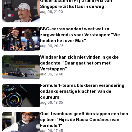
Ondertussen in F1 | Grand Prix van
Singapore zit Bottas in de weg
aug 06, 21:00
BBC-correspondent weet wat zo
zorgwekkend is voor Verstappen: "We
hebben het over Max"
aug 06, 20:35
Windsor kan zich niet vinden in gekke
gedachte: "Daar gaat het om met
Verstappen"
aug 06, 19:40
Formule 1-teams blokkeren verandering
ondanks ernstige klachten van de
coureurs
aug 06, 18:35
Oud-teambaas geeft Verstappen een tien
op tien: "Hij is de Nadia Comăneci van
Formule 1"
aug 06, 17:45