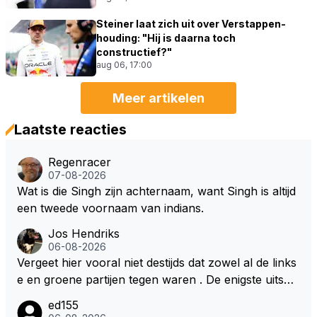
Steiner laat zich uit over Verstappen-
houding: "Hij is daarna toch
constructief?"
aug 06, 17:00
Meer artikelen
Laatste reacties
Regenracer
07-08-2026
Wat is die Singh zijn achternaam, want Singh is altijd
een tweede voornaam van indians.
Jos Hendriks
06-08-2026
Vergeet hier vooral niet destijds dat zowel al de links
e en groene partijen tegen waren . De enigste uitspr
aak van een groenlinkse daarnaast bouw er een dak
ed155
over dan kunnen ze hun eigen uitlaat gassen inade