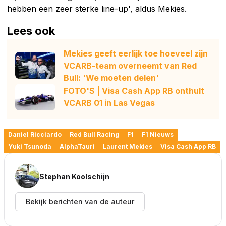
hebben een zeer sterke line-up', aldus Mekies.
Lees ook
Mekies geeft eerlijk toe hoeveel zijn
VCARB-team overneemt van Red
Bull: 'We moeten delen'
FOTO'S | Visa Cash App RB onthult
VCARB 01 in Las Vegas
Daniel Ricciardo
Red Bull Racing
F1
F1 Nieuws
Yuki Tsunoda
AlphaTauri
Laurent Mekies
Visa Cash App RB
Stephan Koolschijn
Bekijk berichten van de auteur