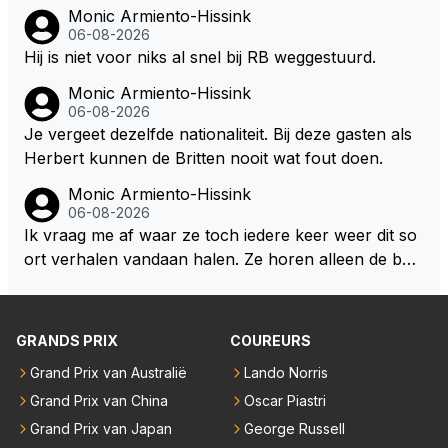
aat er een relatie aan met een vrouw die toch wat ja
Monic Armiento-Hissink
artjes ouder is en al een kleine heeft van een voorm
06-08-2026
alig RB-lid op de leeftijd van 23 jaar? Hij doet dingen
Hij is niet voor niks al snel bij RB weggestuurd.
die leeftijdsgenootjes niet doen en blijft toch heel gew
Monic Armiento-Hissink
oon. Ieder jaar is er in Hongarije een uitje voor zijn t
06-08-2026
eam. Op 28-jarige leeftijd is hij al eigenaar van een su
Je vergeet dezelfde nationaliteit. Bij deze gasten als
ccesvol raceteam. Hij is niet alleen speciaal in de aut
Herbert kunnen de Britten nooit wat fout doen.
o maar ook daarbuiten.
Monic Armiento-Hissink
06-08-2026
Ik vraag me af waar ze toch iedere keer weer dit so
ort verhalen vandaan halen. Ze horen alleen de boa
rdradio's en interviews van Max, die uitgezonden en
gedaan worden als ie nog vol adrenaline zit, maar ni
emand weet wat er zich afspeelt achter gesloten de
GRANDS PRIX
COUREURS
uren. Bovendien werken er 2000 man bij RB en niet
Grand Prix van Australië
Lando Norris
iedereen is vertrokken. Dat er nu een paar jaar acht
Grand Prix van China
Oscar Piastri
er elkaar mensen een andere uitdagingen zoeken of
niet meer in de F1 willen werken is niet zo gek als de
Grand Prix van Japan
George Russell