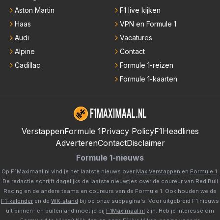
Aston Martin
F1 live kijken
Haas
VPN en Formule 1
Audi
Vacatures
Alpine
Contact
Cadillac
Formule 1-reizen
Formule 1-kaarten
Verstappen
Formule 1
Privacy Policy
F1Headlines
Adverteren
Contact
Disclaimer
Formule 1-nieuws
Op F1Maximaal.nl vind je het laatste nieuws over
Max Verstappen
en
Formule 1
.
De redactie schrijft dagelijks de laatste nieuwtjes over de coureur van Red Bull
Racing en de andere teams en coureurs van de Formule 1. Ook houden we de
F1-kalender
en de
WK-stand
bij op onze subpagina's. Voor uitgebreid F1 nieuws
uit binnen- en buitenland moet je bij
F1Maximaal.nl
zijn. Heb je interesse om