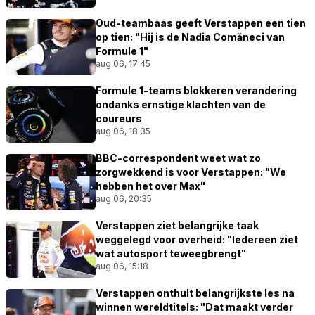
Oud-teambaas geeft Verstappen een tien
op tien: "Hij is de Nadia Comăneci van
Formule 1"
aug 06, 17:45
Formule 1-teams blokkeren verandering
ondanks ernstige klachten van de
coureurs
aug 06, 18:35
BBC-correspondent weet wat zo
zorgwekkend is voor Verstappen: "We
hebben het over Max"
aug 06, 20:35
Verstappen ziet belangrijke taak
weggelegd voor overheid: "Iedereen ziet
wat autosport teweegbrengt"
aug 06, 15:18
Verstappen onthult belangrijkste les na
winnen wereldtitels: "Dat maakt verder