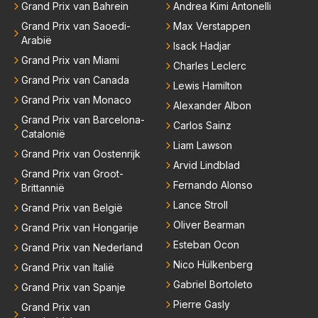
meesten van hen al sinds dat RB hun intrede deed a
Grand Prix van Bahrein
Andrea Kimi Antonelli
anwezig waren. De mensen die nu een aantal van di
Grand Prix van Saoedi-
Max Verstappen
e lege plaatsen op gaan vullen hebben ook al jaren
Arabië
Isack Hadjar
binnen RB gewerkt en zijn voor Max geen vreemde
Grand Prix van Miami
Charles Leclerc
n meer. Ook andere teams verliezen mensen. Er wo
Grand Prix van Canada
Lewis Hamilton
rdt teveel drama van gemaakt.
Grand Prix van Monaco
Alexander Albon
Grand Prix van Barcelona-
Carlos Sainz
Catalonië
Liam Lawson
Grand Prix van Oostenrijk
Arvid Lindblad
Grand Prix van Groot-
Fernando Alonso
Brittannië
Lance Stroll
Grand Prix van België
Oliver Bearman
Grand Prix van Hongarije
Esteban Ocon
Grand Prix van Nederland
Nico Hülkenberg
Grand Prix van Italië
Gabriel Bortoleto
Grand Prix van Spanje
Pierre Gasly
Grand Prix van