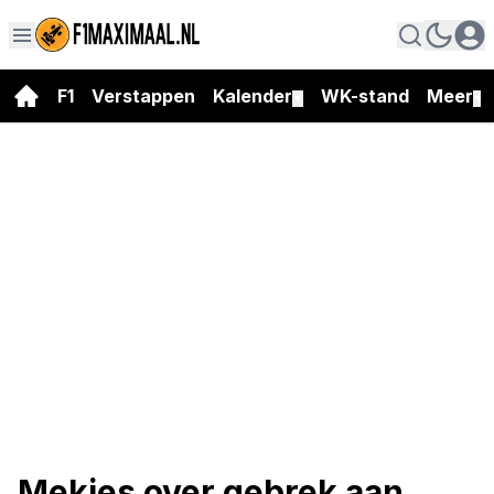
F1
Verstappen
Kalender
WK-stand
Meer
▼
▼
Mekies over gebrek aan