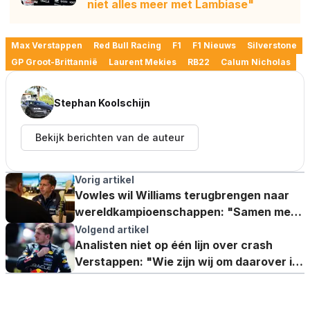
niet alles meer met Lambiase"
Max Verstappen
Red Bull Racing
F1
F1 Nieuws
Silverstone
GP Groot-Brittannië
Laurent Mekies
RB22
Calum Nicholas
Stephan Koolschijn
Bekijk berichten van de auteur
Vorig artikel
Vowles wil Williams terugbrengen naar
wereldkampioenschappen: "Samen met
Alex en Carlos"
Volgend artikel
Analisten niet op één lijn over crash
Verstappen: "Wie zijn wij om daarover in
discussie te gaan?"