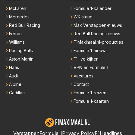
McLaren
Formule 1-kalender
Mercedes
WK-stand
Red Bull Racing
Max Verstappen-nieuws
Ferrari
Red Bull Racing-nieuws
Williams
F1Maximaal.nl-producties
Racing Bulls
Formule 1-nieuws
Aston Martin
F1 live kijken
Haas
VPN en Formule 1
Audi
Vacatures
Alpine
Contact
Cadillac
Formule 1-reizen
Formule 1-kaarten
Verstappen
Formule 1
Privacy Policy
F1Headlines