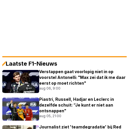
Laatste F1-Nieuws
Verstappen gaat voorlopig niet in op
voorstel Antonelli: "Max zei dat ik me daar
eerst op moet richten"
aug 06, 9:00
Piastri, Russell, Hadjar en Leclerc in
dezelfde schuit: “Je kunt er niet aan
ontsnappen"
aug 05, 21:00
Journalist ziet 'teamdegradatie' bij Red