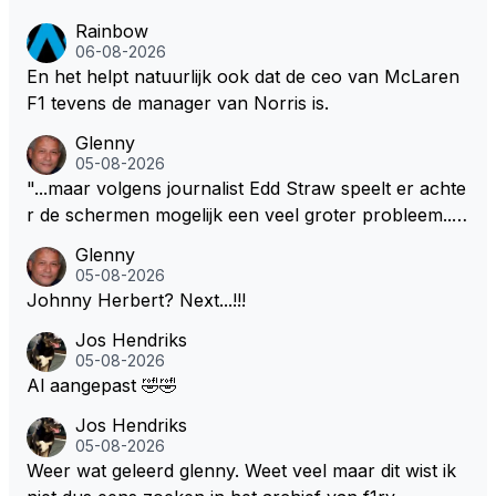
Rainbow
06-08-2026
En het helpt natuurlijk ook dat de ceo van McLaren
F1 tevens de manager van Norris is.
Glenny
05-08-2026
"...maar volgens journalist Edd Straw speelt er achte
r de schermen mogelijk een veel groter probleem..."
Ik weet het, ik zou er onderhand toch een beetje teg
Glenny
en moeten kunnen! Sh.t, helaas... Pfff.
05-08-2026
Johnny Herbert? Next...!!!
Jos Hendriks
05-08-2026
Al aangepast 🤣🤣
Jos Hendriks
05-08-2026
Weer wat geleerd glenny. Weet veel maar dit wist ik