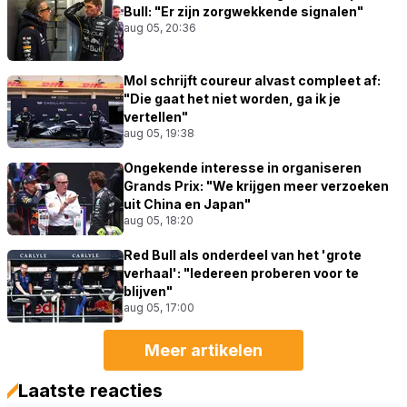
Bull: "Er zijn zorgwekkende signalen"
aug 05, 20:36
Mol schrijft coureur alvast compleet af:
"Die gaat het niet worden, ga ik je
vertellen"
aug 05, 19:38
Ongekende interesse in organiseren
Grands Prix: "We krijgen meer verzoeken
uit China en Japan"
aug 05, 18:20
Red Bull als onderdeel van het 'grote
verhaal': "Iedereen proberen voor te
blijven"
aug 05, 17:00
Meer artikelen
Laatste reacties