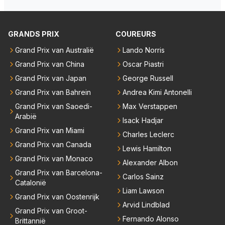
oos regenbanden) en reed zelfs 6 ronden aan kop.
ms met een tankslang), en worden ze chagrijnige F1
Dat was ook de enige keer dat een Spyker ooit aan
analisten bij een vaag omroepbedrijf.
kop reed. Toen de rest van het veld ook regenband
GRANDS PRIX
COUREURS
en had, werd hij helaas aan alle kanten door iederee
n achterhaald. Hij moest later opgeven vanwege een
Grand Prix van Australië
Lando Norris
technisch mankement. Het was ook de enige keer d
Grand Prix van China
Oscar Piastri
at Markus Winkelhock een officiële Formule 1 race r
Grand Prix van Japan
George Russell
eed; hij vertrok daarna...
Grand Prix van Bahrein
Andrea Kimi Antonelli
Grand Prix van Saoedi-
Max Verstappen
Arabië
Isack Hadjar
Grand Prix van Miami
Charles Leclerc
Grand Prix van Canada
Lewis Hamilton
Grand Prix van Monaco
Alexander Albon
Grand Prix van Barcelona-
Carlos Sainz
Catalonië
Liam Lawson
Grand Prix van Oostenrijk
Arvid Lindblad
Grand Prix van Groot-
Fernando Alonso
Brittannië