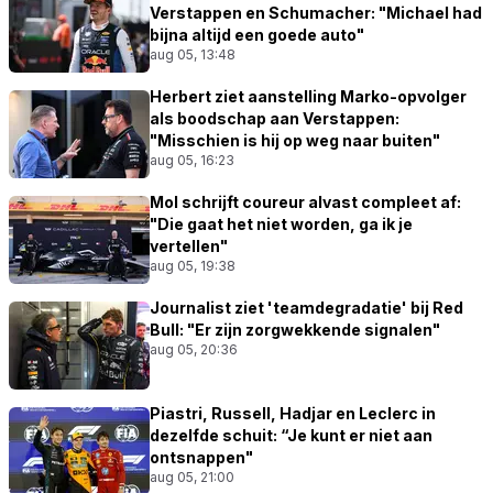
Verstappen en Schumacher: "Michael had
bijna altijd een goede auto"
aug 05, 13:48
Herbert ziet aanstelling Marko-opvolger
als boodschap aan Verstappen:
"Misschien is hij op weg naar buiten"
aug 05, 16:23
Mol schrijft coureur alvast compleet af:
"Die gaat het niet worden, ga ik je
vertellen"
aug 05, 19:38
Journalist ziet 'teamdegradatie' bij Red
Bull: "Er zijn zorgwekkende signalen"
aug 05, 20:36
Piastri, Russell, Hadjar en Leclerc in
dezelfde schuit: “Je kunt er niet aan
ontsnappen"
aug 05, 21:00