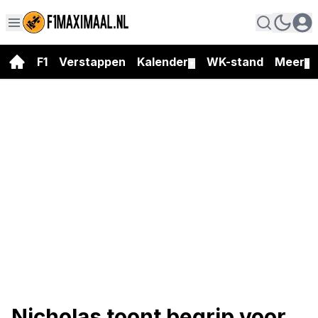
F1
Verstappen
Kalender
WK-stand
Meer
▼
▼
Nicholas toont begrip voor