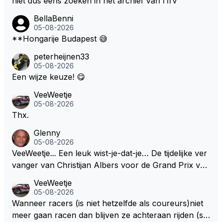
niet dus eens zoeken in het archief van f1rv
BellaBenni
05-08-2026
**Hongarije Budapest 😅
peterheijnen33
05-08-2026
Een wijze keuze! 😋
VeeWeetje
05-08-2026
Thx.
Glenny
05-08-2026
VeeWeetje... Een leuk wist-je-dat-je… De tijdelijke ver
vanger van Christijan Albers voor de Grand Prix van
Europa op de Nürburgring in 2007 was testrijder Ma
VeeWeetje
rkus Winkelhock. Vanaf de race daarna werd het st
05-08-2026
oeltje definitief overgenomen door Sakon Yamamot
Wanneer racers (is niet hetzelfde als coureurs)niet
o. Na 2 rondes gokte Markus Winkelhock goed (hij k
meer gaan racen dan blijven ze achteraan rijden (so