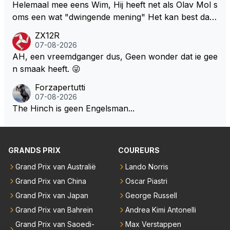
Helemaal mee eens Wim, Hij heeft net als Olav Mol s
oms een wat "dwingende mening" Het kan best dat
de fan in kwestie probeerde een vergelijkbaar gevoe
ZX12R
l bij Windsor op te roepen. Maar in een tijd zonder r
07-08-2026
aces zijn dit leuke berichtjes
AH, een vreemdganger dus, Geen wonder dat ie gee
n smaak heeft. 😜
Forzapertutti
07-08-2026
The Hinch is geen Engelsman...
GRANDS PRIX
COUREURS
Grand Prix van Australië
Lando Norris
Grand Prix van China
Oscar Piastri
Grand Prix van Japan
George Russell
Grand Prix van Bahrein
Andrea Kimi Antonelli
Grand Prix van Saoedi-
Max Verstappen