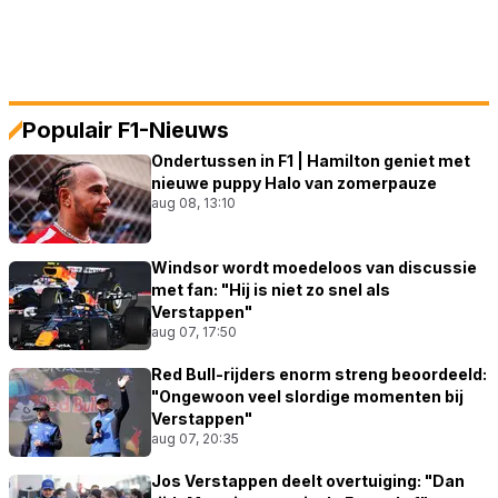
Populair F1-Nieuws
Ondertussen in F1 | Hamilton geniet met
nieuwe puppy Halo van zomerpauze
aug 08, 13:10
Windsor wordt moedeloos van discussie
met fan: "Hij is niet zo snel als
Verstappen"
aug 07, 17:50
Red Bull-rijders enorm streng beoordeeld:
"Ongewoon veel slordige momenten bij
Verstappen"
aug 07, 20:35
Jos Verstappen deelt overtuiging: "Dan