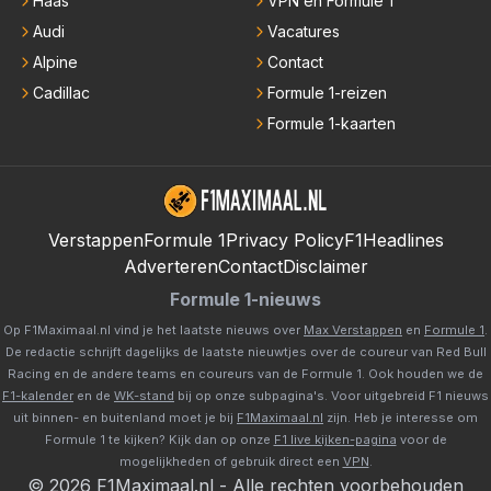
Haas
VPN en Formule 1
Audi
Vacatures
Alpine
Contact
Cadillac
Formule 1-reizen
Formule 1-kaarten
Verstappen
Formule 1
Privacy Policy
F1Headlines
Adverteren
Contact
Disclaimer
Formule 1-nieuws
Op F1Maximaal.nl vind je het laatste nieuws over
Max Verstappen
en
Formule 1
.
De redactie schrijft dagelijks de laatste nieuwtjes over de coureur van Red Bull
Racing en de andere teams en coureurs van de Formule 1. Ook houden we de
F1-kalender
en de
WK-stand
bij op onze subpagina's. Voor uitgebreid F1 nieuws
uit binnen- en buitenland moet je bij
F1Maximaal.nl
zijn. Heb je interesse om
Formule 1 te kijken? Kijk dan op onze
F1 live kijken-pagina
voor de
mogelijkheden of gebruik direct een
VPN
.
©
2026
F1Maximaal.nl
-
Alle rechten voorbehouden