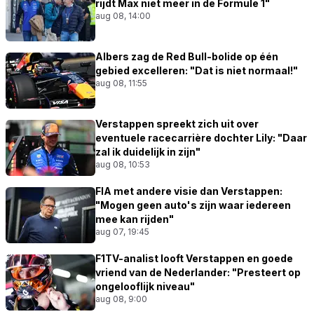
rijdt Max niet meer in de Formule 1"
aug 08, 14:00
Albers zag de Red Bull-bolide op één
gebied excelleren: "Dat is niet normaal!"
aug 08, 11:55
Verstappen spreekt zich uit over
eventuele racecarrière dochter Lily: "Daar
zal ik duidelijk in zijn"
aug 08, 10:53
FIA met andere visie dan Verstappen:
"Mogen geen auto's zijn waar iedereen
mee kan rijden"
aug 07, 19:45
F1TV-analist looft Verstappen en goede
vriend van de Nederlander: "Presteert op
ongelooflijk niveau"
aug 08, 9:00