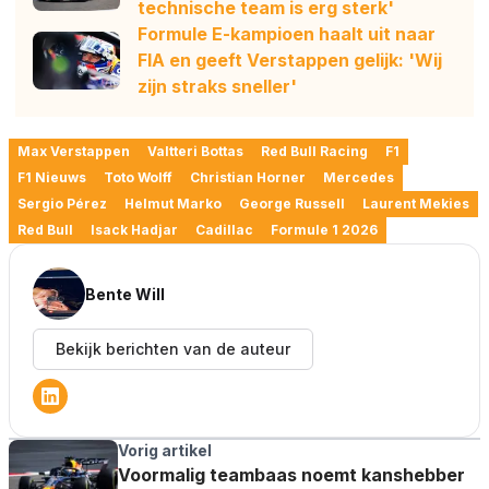
technische team is erg sterk'
Formule E-kampioen haalt uit naar
FIA en geeft Verstappen gelijk: 'Wij
zijn straks sneller'
Max Verstappen
Valtteri Bottas
Red Bull Racing
F1
F1 Nieuws
Toto Wolff
Christian Horner
Mercedes
Sergio Pérez
Helmut Marko
George Russell
Laurent Mekies
Red Bull
Isack Hadjar
Cadillac
Formule 1 2026
Bente Will
Bekijk berichten van de auteur
Vorig artikel
Voormalig teambaas noemt kanshebber