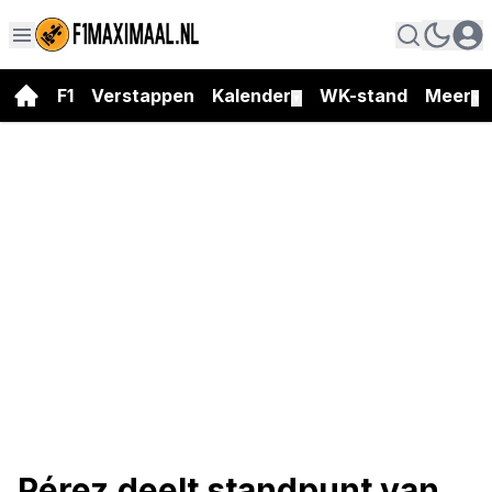
F1
Verstappen
Kalender
WK-stand
Meer
▼
▼
Pérez deelt standpunt van