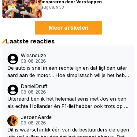
inspireren door Verstappen
aug 08, 9:53
Meer artikelen
Laatste reacties
Wiesneuze
08-08-2026
De auto is snel in een rechte lijn en dat ligt dan uiter
aard aan de motor... Hoe simplistisch wil je het hebb
en? Juist in de buurt van de topsnelheid is luchtwee
DanielDruff
rstand ontzettend belangrijk. Heeft Red Bull bochtgri
08-08-2026
p opgegeven voor topsnelheid? Dat is iets wat vaker
Uiteraard ben ik het helemaal eens met Jos en ben
gebeurd is, zeker met Verstappen aan bet stuur.
als echte Hollander én F1-liefhebber ook trots op de
fantastische carrière van Max Verstappen, maar de l
JeroenAarde
aatste tijd kriebelt bij mij toch de wens dat hij nog een
08-08-2026
s een knappe auto van Red Bull krijgt, waarmee hij d
Dit is waarschijnlijk één van de bestuurders die eigen
ie laatste paar records van Lewis 'ik-reed-in-een-Me