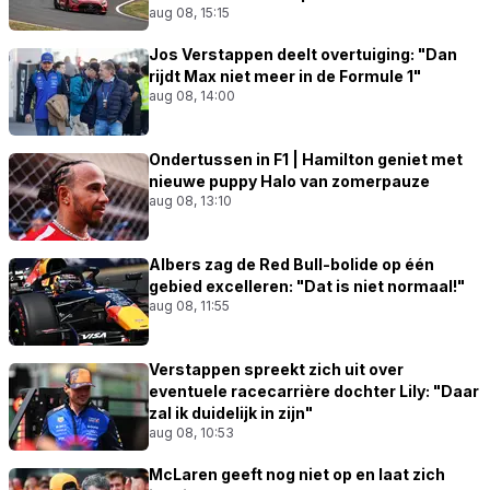
aug 08, 15:15
Jos Verstappen deelt overtuiging: "Dan
rijdt Max niet meer in de Formule 1"
aug 08, 14:00
Ondertussen in F1 | Hamilton geniet met
nieuwe puppy Halo van zomerpauze
aug 08, 13:10
Albers zag de Red Bull-bolide op één
gebied excelleren: "Dat is niet normaal!"
aug 08, 11:55
Verstappen spreekt zich uit over
eventuele racecarrière dochter Lily: "Daar
zal ik duidelijk in zijn"
aug 08, 10:53
McLaren geeft nog niet op en laat zich