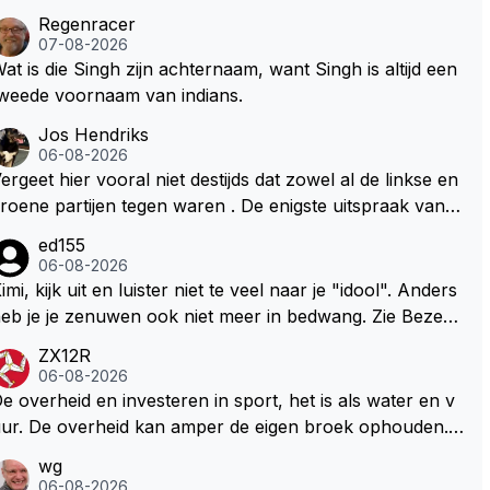
Regenracer
07-08-2026
at is die Singh zijn achternaam, want Singh is altijd een
weede voornaam van indians.
Jos Hendriks
06-08-2026
ergeet hier vooral niet destijds dat zowel al de linkse en
roene partijen tegen waren . De enigste uitspraak van e
n groenlinkse daarnaast bouw er een dak over dan kun
ed155
en ze hun eigen uitlaat gassen inademen maar niet wet
06-08-2026
nde was dat de F1 motor schoner is dan een normale a
imi, kijk uit en luister niet te veel naar je "idool". Anders
to. Dus denk echt niet dat deze groene/wollen regering
eb je je zenuwen ook niet meer in bedwang. Zie Bezech
ier de F1 talenten of karters zullen steunen laat staan o
, Di Antonio.. misschien anders tegen Max/Marquez/Jos
ZX12R
m een euro in het circuit Zandvoort te steken
 Veel gezelliger
06-08-2026
e overheid en investeren in sport, het is als water en v
ur. De overheid kan amper de eigen broek ophouden.
e Staat steelt liever, liefst van eigen burgers. Je kunt de
wg
taat het best vergelijken met de sheriff van Nottinghem
06-08-2026