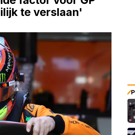
nde factor voor GP
ijk te verslaan'
P