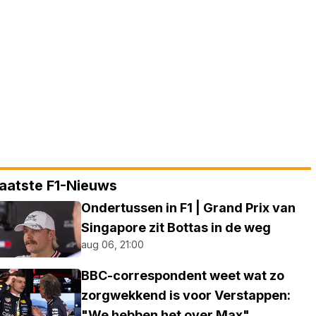
aatste F1-Nieuws
Ondertussen in F1 | Grand Prix van
Singapore zit Bottas in de weg
aug 06, 21:00
BBC-correspondent weet wat zo
zorgwekkend is voor Verstappen:
"We hebben het over Max"