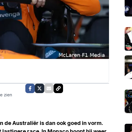
te zien
n de Australiër is dan ook goed in vorm.
 lastigere race. In Monaco hoopt hij weer