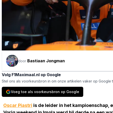
Bastiaan Jongman
door
Volg F1Maximaal.nl op Google
Stel ons als voorkeursbron in om onze artikelen vaker op Google 
Voeg toe als voorkeursbron op Google
Oscar Piastri
is de leider in het kampioenschap, e
Vorig weekend in Imola werd hij derde na een wat