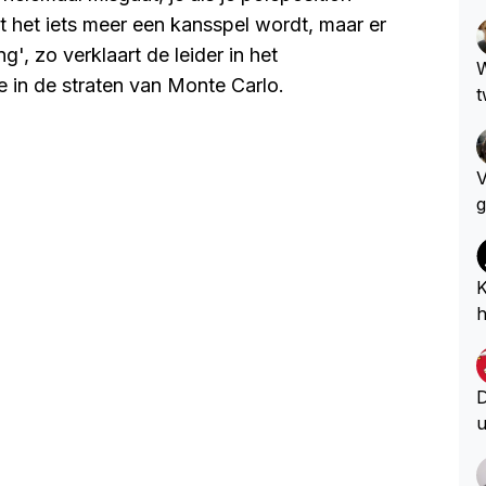
at het iets meer een kansspel wordt, maar er
', zo verklaart de leider in het
W
 in de straten van Monte Carlo.
t
V
g
e
n
e
K
u
h
h
i
?
D
u
D
S