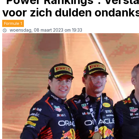
'Power Rankings': Verst
voor zich dulden ondanks
Formule 1
woensdag, 08 maart 2023 om 19:33