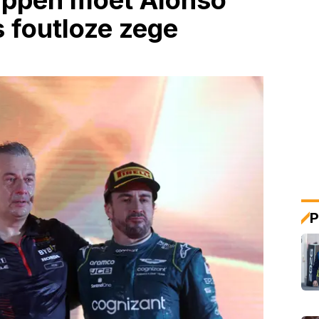
appen moet Alonso
 foutloze zege
P