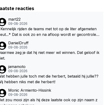
aatste reacties
mart22
09-08-2026
Kennelijk rijden de teams met tot op de liter afgemeten
* Dat is ook zo en na afloop wordt er gecontrolee
d en moet er nog minimaal 1 liter in de tank zitten. Om di
DanielDruff
 reden is Vettel ooit gediskwalificeerd. Je hoort soms oo
09-08-2026
 wel eens dat ze brandstoof moeten sparen als de race
aarmee zeg je dat hij niet meer wil winnen. Dat geloof ik
ngineer denkt dat ze die ene liter niet gaan halen. Je zo
iet.
 dit ook kunnen oplossen door die 1 liter te verhogen n
jamamoto
ar bijv. 5 liter en dan die ronden achter SC niet mee te t
09-08-2026
. Na x ronden SC moet er na afloop niet nog 5 maa
at hebben julle toch met die herbert, betaald hij jullie??
 x liter inzitten.
ij hebben niks met die herbert!
Monic Armiento-Hissink
09-08-2026
et zou mooi zijn als hij deze laatste ook op zijn naam z