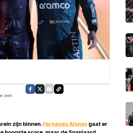
te zien
ein zijn binnen.
Fernando Alonso
gaat er
de hoogste score, maar de Spanjaard