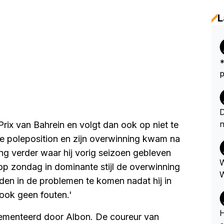
L
*
peut...
r
e
k
D
e
n
rix van Bahrein en volgt dan ook op niet te
u
e poleposition en zijn overwinning kwam na
a
ng verder waar hij vorig seizoen gebleven
ellen
W
op zondag in dominante stijl de overwinning
r
W
en in de problemen te komen nadat hij in
 ook geen fouten.'
H
ementeerd door Albon. De coureur van