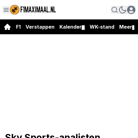
F1
Verstappen
Kalender
WK-stand
Meer
▼
▼
Sky Sports-analisten