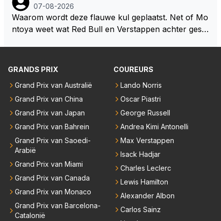
ze wolff gesneden heeft?
okies made of your own dough" 🤣
07-08-2026
Waarom wordt deze flauwe kul geplaatst. Net of Mo
ntoya weet wat Red Bull en Verstappen achter geslo
ten deuren bespreken.
GRANDS PRIX
COUREURS
Grand Prix van Australië
Lando Norris
Grand Prix van China
Oscar Piastri
Grand Prix van Japan
George Russell
Grand Prix van Bahrein
Andrea Kimi Antonelli
Grand Prix van Saoedi-
Max Verstappen
Arabië
Isack Hadjar
Grand Prix van Miami
Charles Leclerc
Grand Prix van Canada
Lewis Hamilton
Grand Prix van Monaco
Alexander Albon
Grand Prix van Barcelona-
Carlos Sainz
Catalonië