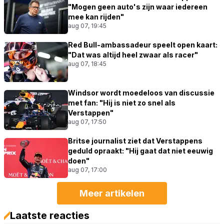
"Mogen geen auto's zijn waar iedereen
mee kan rijden"
aug 07, 19:45
Red Bull-ambassadeur speelt open kaart:
"Dat was altijd heel zwaar als racer"
aug 07, 18:45
Windsor wordt moedeloos van discussie
met fan: "Hij is niet zo snel als
Verstappen"
aug 07, 17:50
Britse journalist ziet dat Verstappens
geduld opraakt: "Hij gaat dat niet eeuwig
doen"
aug 07, 17:00
Meer artikelen
Laatste reacties