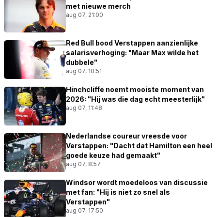
met nieuwe merch
aug 07, 21:00
Red Bull bood Verstappen aanzienlijke
salarisverhoging: "Maar Max wilde het
dubbele"
aug 07, 10:51
Hinchcliffe noemt mooiste moment van
2026: "Hij was die dag echt meesterlijk"
aug 07, 11:48
Nederlandse coureur vreesde voor
Verstappen: "Dacht dat Hamilton een heel
goede keuze had gemaakt"
aug 07, 8:57
Windsor wordt moedeloos van discussie
met fan: "Hij is niet zo snel als
Verstappen"
aug 07, 17:50