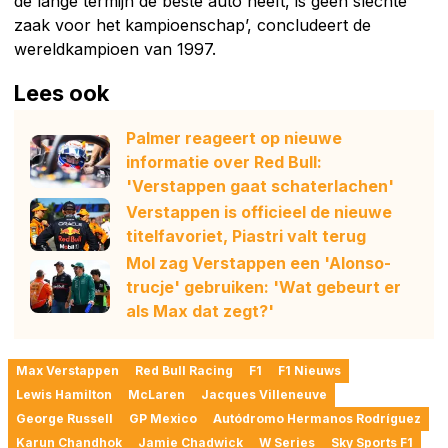
de lange termijn de beste auto heeft, is geen slechte
zaak voor het kampioenschap’, concludeert de
wereldkampioen van 1997.
Lees ook
Palmer reageert op nieuwe
informatie over Red Bull:
'Verstappen gaat schaterlachen'
Verstappen is officieel de nieuwe
titelfavoriet, Piastri valt terug
Mol zag Verstappen een 'Alonso-
trucje' gebruiken: 'Wat gebeurt er
als Max dat zegt?'
Max Verstappen
Red Bull Racing
F1
F1 Nieuws
Lewis Hamilton
McLaren
Jacques Villeneuve
George Russell
GP Mexico
Autódromo Hermanos Rodríguez
Karun Chandhok
Jamie Chadwick
W Series
Sky Sports F1