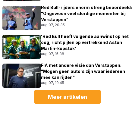
Red Bull-rijders enorm streng beoordeeld:
"Ongewoon veel slordige momenten bij
Verstappen"
aug 07, 20:35
'Red Bull heeft volgende aanwinst op het
oog, richt pijlen op vertrekkend Aston
Martin-kopstuk'
aug 07, 15:38
FIA met andere visie dan Verstappen:
"Mogen geen auto's zijn waar iedereen
mee kan rijden"
aug 07, 19:45
Meer artikelen