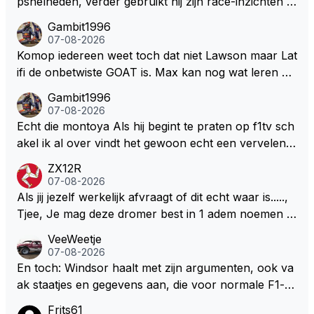
psnelheden, verder gebruikt hij zijn race-inzichten q
ua rotatie, baangebruik, etc. Alleen snelheid in of uit
Gambit1996
een bocht zegt helemaal niets, dus wat dat betreft h
07-08-2026
eeft hij sowieso gelijk 😂.
Komop iedereen weet toch dat niet Lawson maar Lat
ifi de onbetwiste GOAT is. Max kan nog wat leren va
n hem En iedereen maar zeggen Schumacher of Ha
Gambit1996
milton, hahahaha. Latifi pakt ze allemaal met de oge
07-08-2026
n dicht met als onbetwiste nummer 2 of GOATINES
Echt die montoya Als hij begint te praten op f1tv sch
S Lawson natuurlijk 😂😂😂😂😂
akel ik al over vindt het gewoon echt een vervelend
mannetje met zijn geblaas alsof hij het allemaal wel
ZX12R
weet 🤮🤮
07-08-2026
Als jij jezelf werkelijk afvraagt of dit echt waar is.....,
Tjee, Je mag deze dromer best in 1 adem noemen m
et bv een Hans Christian Andersen. Enorme drang n
VeeWeetje
aar voordragen uit eigen geest. Kan mij voorstellen d
07-08-2026
at je het leuk vindt sprookjes te luisteren maar heb jij
En toch: Windsor haalt met zijn argumenten, ook va
jezelf dan ook wel eens afgevraagd of de dappere b
ak staatjes en gegevens aan, die voor normale F1-fa
oswachter werkelijk Roodkapje uit de buik van de bo
ns niet te verkrijgen of te snappen zijn. Iets met "co
Frits61