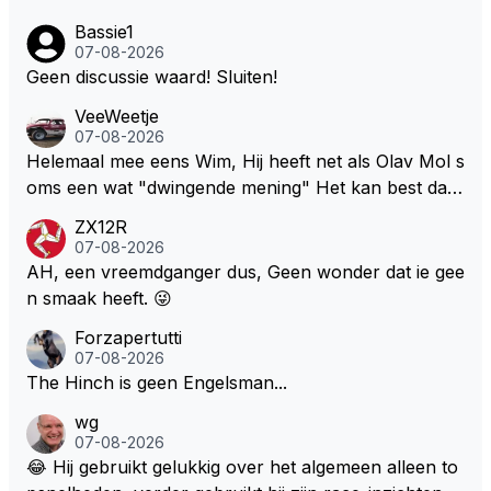
Bassie1
07-08-2026
Geen discussie waard! Sluiten!
VeeWeetje
07-08-2026
Helemaal mee eens Wim, Hij heeft net als Olav Mol s
oms een wat "dwingende mening" Het kan best dat
de fan in kwestie probeerde een vergelijkbaar gevoe
ZX12R
l bij Windsor op te roepen. Maar in een tijd zonder r
07-08-2026
aces zijn dit leuke berichtjes
AH, een vreemdganger dus, Geen wonder dat ie gee
n smaak heeft. 😜
Forzapertutti
07-08-2026
The Hinch is geen Engelsman...
wg
07-08-2026
😂 Hij gebruikt gelukkig over het algemeen alleen to