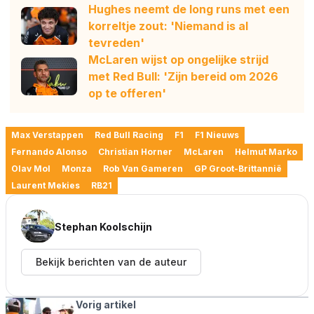
Hughes neemt de long runs met een
korreltje zout: 'Niemand is al
tevreden'
McLaren wijst op ongelijke strijd
met Red Bull: 'Zijn bereid om 2026
op te offeren'
Max Verstappen
Red Bull Racing
F1
F1 Nieuws
Fernando Alonso
Christian Horner
McLaren
Helmut Marko
Olav Mol
Monza
Rob Van Gameren
GP Groot-Brittannië
Laurent Mekies
RB21
Stephan Koolschijn
Bekijk berichten van de auteur
Vorig artikel