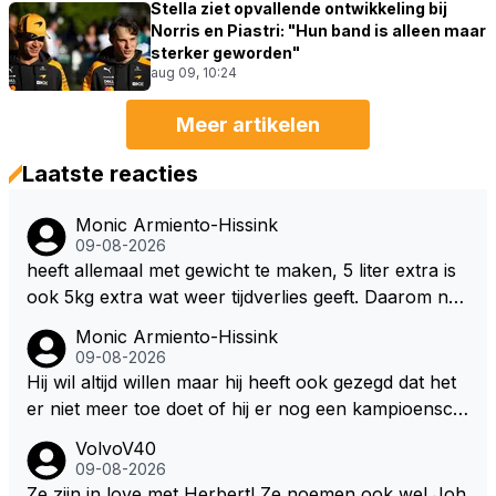
Stella ziet opvallende ontwikkeling bij
Norris en Piastri: "Hun band is alleen maar
sterker geworden"
aug 09, 10:24
Meer artikelen
Laatste reacties
Monic Armiento-Hissink
09-08-2026
heeft allemaal met gewicht te maken, 5 liter extra is
ook 5kg extra wat weer tijdverlies geeft. Daarom ne
men veel coureurs ook niet altijd drinken mee in de
Monic Armiento-Hissink
auto, het is extra gewicht plus na 15 minuten is het h
09-08-2026
ete thee geworden.
Hij wil altijd willen maar hij heeft ook gezegd dat het
er niet meer toe doet of hij er nog een kampioensch
ap aan toevoegt. Of hij nu 4, 5 of 8 titels heeft, kamp
VolvoV40
ioen is hij al, dat zal zijn leven niet veranderen. Hij wi
09-08-2026
l in de eerste plaats races winnen met de eigen moto
Ze zijn in love met Herbert! Ze noemen ook wel Joh