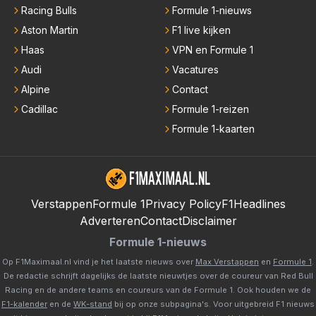
Racing Bulls
Formule 1-nieuws
Aston Martin
F1 live kijken
Haas
VPN en Formule 1
Audi
Vacatures
Alpine
Contact
Cadillac
Formule 1-reizen
Formule 1-kaarten
Verstappen
Formule 1
Privacy Policy
F1Headlines
Adverteren
Contact
Disclaimer
Formule 1-nieuws
Op F1Maximaal.nl vind je het laatste nieuws over
Max Verstappen
en
Formule 1
.
De redactie schrijft dagelijks de laatste nieuwtjes over de coureur van Red Bull
Racing en de andere teams en coureurs van de Formule 1. Ook houden we de
F1-kalender
en de
WK-stand
bij op onze subpagina's. Voor uitgebreid F1 nieuws