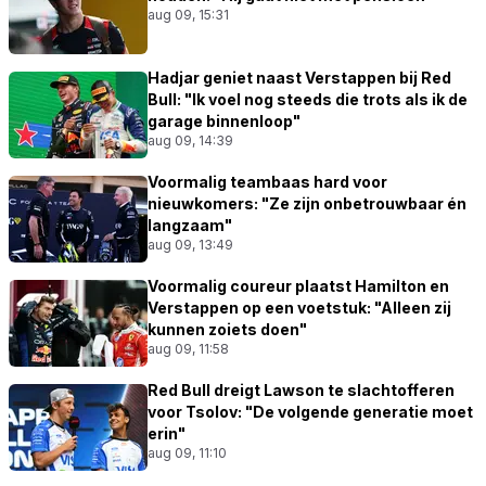
aug 09, 15:31
Hadjar geniet naast Verstappen bij Red
Bull: "Ik voel nog steeds die trots als ik de
garage binnenloop"
aug 09, 14:39
Voormalig teambaas hard voor
nieuwkomers: "Ze zijn onbetrouwbaar én
langzaam"
aug 09, 13:49
Voormalig coureur plaatst Hamilton en
Verstappen op een voetstuk: "Alleen zij
kunnen zoiets doen"
aug 09, 11:58
Red Bull dreigt Lawson te slachtofferen
voor Tsolov: "De volgende generatie moet
erin"
aug 09, 11:10