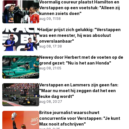
Voormalig coureur plaatst Hamilton en
Verstappen op een voetstuk: "Alleen zij
kunnen zoiets doen"
aug 09, 11:58
Hadjar prijst zich gelukkig: "Verstappen
was een meester, hij was absoluut
onverslaanbaar"
aug 08, 17:38
Newey door Herbert met de voeten op de
grond gezet: "Nu is het aan Honda"
aug 08, 21:05
Verstappen en Lammers zijn geen fan:
"Maar nu moet hij zeggen dat het een
leuke dag wordt"
aug 08, 20:27
Britse journalist waarschuwt
concurrentie voor Verstappen: "Je kunt
Max nooit afschrijven"