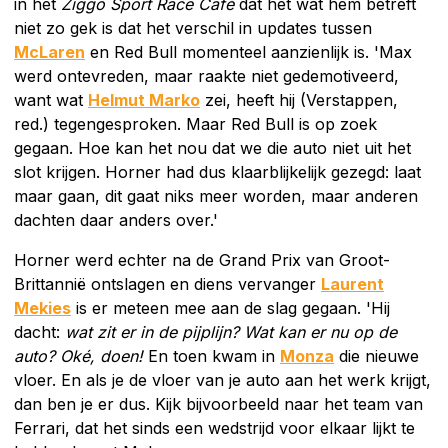
in het
Ziggo Sport Race Café
dat het wat hem betreft
niet zo gek is dat het verschil in updates tussen
McLaren
en Red Bull momenteel aanzienlijk is. 'Max
werd ontevreden, maar raakte niet gedemotiveerd,
want wat
Helmut Marko
zei, heeft hij (Verstappen,
red.) tegengesproken. Maar Red Bull is op zoek
gegaan. Hoe kan het nou dat we die auto niet uit het
slot krijgen. Horner had dus klaarblijkelijk gezegd: laat
maar gaan, dit gaat niks meer worden, maar anderen
dachten daar anders over.'
Horner werd echter na de Grand Prix van Groot-
Brittannië ontslagen en diens vervanger
Laurent
Mekies
is er meteen mee aan de slag gegaan. 'Hij
dacht:
wat zit er in de pijplijn? Wat kan er nu op de
auto? Oké, doen!
En toen kwam in
Monza
die nieuwe
vloer. En als je de vloer van je auto aan het werk krijgt,
dan ben je er dus. Kijk bijvoorbeeld naar het team van
Ferrari, dat het sinds een wedstrijd voor elkaar lijkt te