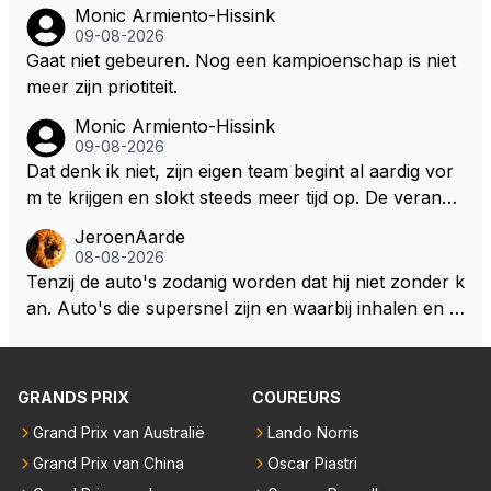
Monic Armiento-Hissink
09-08-2026
Gaat niet gebeuren. Nog een kampioenschap is niet
meer zijn priotiteit.
Monic Armiento-Hissink
09-08-2026
Dat denk ik niet, zijn eigen team begint al aardig vor
m te krijgen en slokt steeds meer tijd op. De verande
ringen die de komende twee jaar door gevoerd word
JeroenAarde
en zullen ben ik bang niet het gewenste effect hebb
08-08-2026
en. Mocht het wel zo zijn dan zal het 3 jaar zijn, hoo
Tenzij de auto's zodanig worden dat hij niet zonder k
guit 5 jaar maar echt niet langer. Vergeet niet, hij hee
an. Auto's die supersnel zijn en waarbij inhalen en v
ft nu een aantal races in GT3 gereden en dat heeft h
erdedigen uitdagingen zijn! Max houdt van snelheid,
em meer plezier gebracht dan de F1 op dit moment.
ronkende motoren en op de grenzen rijden van de
mogelijkheden. Het ouderwetse racen waarbij de ma
GRANDS PRIX
COUREURS
nnen en jongens verdeeld worden. Als deze auto's g
Grand Prix van Australië
Lando Norris
ebouwd worden zie ik Max het nog wel langer volho
Grand Prix van China
Oscar Piastri
uden dan dat hij op dit moment beweerd. Dan kan hij