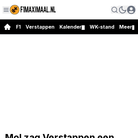
F1
Verstappen
Kalender
WK-stand
Meer
▼
▼
Mol zag Verstappen een