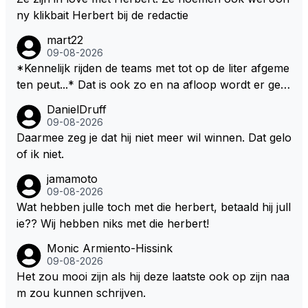
r van RB. Dat zijn zijn eigen uitspraken in een van de
ny klikbait Herbert bij de redactie
talking bull podcast. Daarvoor moet het team weer d
mart22
e goede richting in gestuurd worden. Als hij perse uit
09-08-2026
was op zoveel mogelijk titels dan was hij al veel eerd
*Kennelijk rijden de teams met tot op de liter afgeme
er bij RB vertrokken.
ten peut...* Dat is ook zo en na afloop wordt er gec
ontroleerd en moet er nog minimaal 1 liter in de tank
DanielDruff
zitten. Om die reden is Vettel ooit gediskwalificeerd. J
09-08-2026
e hoort soms ook wel eens dat ze brandstoof moete
Daarmee zeg je dat hij niet meer wil winnen. Dat gelo
n sparen als de race engineer denkt dat ze die ene li
of ik niet.
ter niet gaan halen. Je zou dit ook kunnen oplossen
jamamoto
door die 1 liter te verhogen naar bijv. 5 liter en dan di
09-08-2026
e ronden achter SC niet mee te tellen. Na x ronden
Wat hebben julle toch met die herbert, betaald hij jull
SC moet er na afloop niet nog 5 maar x liter inzitten.
ie?? Wij hebben niks met die herbert!
Monic Armiento-Hissink
09-08-2026
Het zou mooi zijn als hij deze laatste ook op zijn naa
m zou kunnen schrijven.