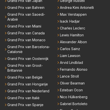
zijn talenten en uitzonderlijke klasse laten zien en he
Grand Prix van Japan
George Russell
eft daar enorm veel lol aan.
Grand Prix van Bahrein
Andrea Kimi Antonelli
Grand Prix van Saoedi-
Max Verstappen
Arabië
Isack Hadjar
Grand Prix van Miami
Charles Leclerc
Grand Prix van Canada
Lewis Hamilton
Grand Prix van Monaco
Alexander Albon
Grand Prix van Barcelona-
Carlos Sainz
Catalonië
Liam Lawson
Grand Prix van Oostenrijk
Arvid Lindblad
Grand Prix van Groot-
Fernando Alonso
Brittannië
Lance Stroll
Grand Prix van België
Oliver Bearman
Grand Prix van Hongarije
Esteban Ocon
Grand Prix van Nederland
Nico Hülkenberg
Grand Prix van Italië
Gabriel Bortoleto
Grand Prix van Spanje